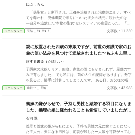
ゆぷしろん
「偽聖女」と断罪され、王都を追放された治癒師エルナ。すべ
てを奪われ、廃修道院で眠りについた彼女の枕元に現れたのは―
―自分を追放した“本物の聖女”セレスティアの幽霊だった。 「お
願い、わたくしの身体を取り戻して！」 聖印を授かった瞬間、
文字数：11,330
ファンタジー
完結
ｼｮｰﾄｼｮｰﾄ
セレスティアの肉体は謎の存在に乗っ取られていた。しかも完全
に魂を喰われるまで、残された時間はわずか三日。性悪令嬢の涙
など知るものかと思っていたエルナだが、無口な騎士団長ロルフ
親に放置された四歳の末娘ですが、前世の知識で家のお
と調べるうち、歴代聖女を食い物にしてきた神殿の闇と、自分の
金の使い込みを見つけて追放されました〜もふもふ聖獣
追放に隠された恐ろしい真相へ辿り着く。 許せない。けれど、
と、おいしいものを食べる旅に出ます〜
見捨てない。 追放治癒師と泣き虫な元敵、そして訳あり騎士団
旅する書斎（☆ほしい）
長。最悪の出会いから始まる三人が、偽りの奇跡を暴き、奪われ
子爵家の末娘リリア、四歳。家族の誰にもかまわれず、屋敷のす
た身体と居場所を取り戻す！
みで育ちました。 でも私には、前の人生の記憶があります。数字
を見ると、勝手に計算してしまうんです。 ある日、お父様の帳簿
のお金の使い込みを、うっかりその場で言ってしまいました。 返
文字数：43,988
ファンタジー
連載中
長編
ってきたのは「出来損ない」の一言と、追放でした。持たされた
のは銅貨23枚だけ。 いいでしょう。それなら、この銅貨23枚を
開業資金にします。 森で助けた銀色のもふもふな子犬のフェンと
義妹の嫌がらせで、子持ち男性と結婚する羽目になりま
一緒に、つぶれかけのお店を立て直しながら、おいしいものを食
した。義理の娘に嫌われることも覚悟していましたが、
べる旅に出ます。 つぶれかけのパン屋さんは村一番の人気店に。
本当の家族を手に入れることができました。
ガラクタだらけの雑貨屋さんは町一番のお店に。 私はただの経理
石河 翠
顧問。なのに、まわりが勝手に大騒ぎしていきます。 え？ 今さ
義母と義妹の嫌がらせにより、子持ち男性の元に嫁ぐことになっ
ら「家がつぶれそうだからお金を何とかして」？ ……ふふ。数字
た主人公。夫になる男性は、前妻が残した一人娘を可愛がってお
は、うそをつきませんよ。 ※本作は、既存作品を全面的に改稿