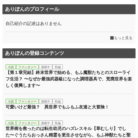
ありぽんのプロフィール
自己紹介の記述はありません
もっと見る
ありぽんの登録コンテンツ
小説
ファンタジー
連載中
長編
【第１章完結】終末世界で始める、もふ魔獣たちとのスローライ
フ生活？ 〜なぜか最強武器級になった調理器具で、荒廃世界を楽
しく復興します〜
小説
ファンタジー
連載中
長編
可愛いけど最強？ 異世界でもふもふ友達と大冒険！
小説
ファンタジー
連載中
長編
世界樹を救ったのは転生幼児のハズレスキル【草むしり】でし
た〜ぐうたらおっさん精霊を更生させながら、もふ神獣たちと聖