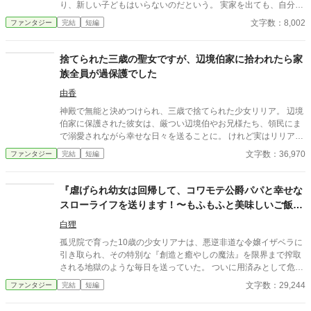
り、新しい子どもはいらないのだという。 実家を出ても、自分は
（リライト）した作品です。
家族を持つことなどできない。そう思っていた主人公だが、娘思
文字数：8,002
ファンタジー
完結
短編
いの男性と素直になれないわがままな義理の娘に好感を持ち、少
しずつ距離を縮めていく。 そんなある日、死んだはずの前妻が屋
敷に現れ、主人公を追い出そうとしてきた。前妻いわく、血の繋
捨てられた三歳の聖女ですが、辺境伯家に拾われたら家
がった母親の方が、継母よりも価値があるのだという。主人公が
族全員が過保護でした
言葉に詰まったその時……。 血の繋がらない母と娘が家族になる
までのお話。 この作品は、小説家になろうおよびエブリスタにも
由香
投稿しております。 扉絵は、管澤捻さまに描いていただきまし
神殿で無能と決めつけられ、三歳で捨てられた少女リリア。 辺境
た。
伯家に保護された彼女は、厳つい辺境伯やお兄様たち、領民にま
で溺愛されながら幸せな日々を送ることに。 けれど実はリリア
は、数百年に一人現れる伝説級の聖女だった。 これは捨てられた
文字数：36,970
ファンタジー
完結
短編
幼女聖女が、たくさんの愛に包まれながら成長していく物語。
​『虐げられ幼女は回帰して、コワモテ公爵パパと幸せな
スローライフを送ります！〜もふもふと美味しいご飯で
心を癒す異世界ファンタジー〜』
白狸
​孤児院で育った10歳の少女リアナは、悪逆非道な令嬢イザベラに
引き取られ、その特別な『創造と癒やしの魔法』を限界まで搾取
される地獄のような毎日を送っていた。 ついに用済みとして危険
な魔境へ捨てられ、命を落としかけたその瞬間――前世（日本）
文字数：29,244
ファンタジー
完結
短編
の記憶を取り戻し、なんと10歳の自分へと時間が巻き戻る【回帰
（タイムリープ）】を果たしてしまう！ ​「また、あの恐ろしい