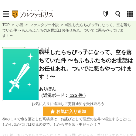
TOP
>
小説
>
ファンタジー小説
>
転生したらちびっ子になって、空を落ち
ていた件 〜もふもふたちのお世話はお任せあれ。ついでに悪もやっつけま
す！〜
ファンタジー
連載中
長編
転生したらちびっ子になって、空を落
ちていた件 〜もふもふたちのお世話は
お任せあれ。ついでに悪もやっつけま
す！〜
ありぽん
（近況ボード：
125 件
）
お気に入りに追加して更新通知を受け取ろう
お気に入り追加
神のミスで命を落とした高橋凛は、お詫びとして理想の世界へ転生することに。
しかし気がつけば幼児の姿で、しかも空を落下中だった！？
バカ神、あいつまたミスったな！？ そう思いながらも、凛はどうすることもで