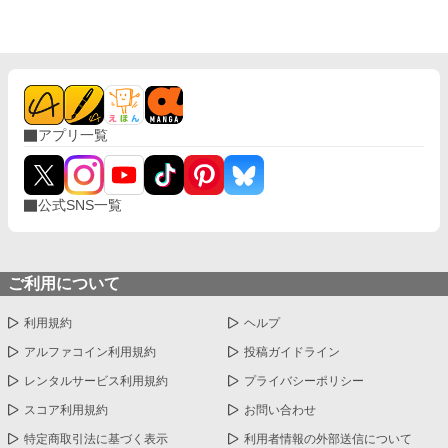
日々が始まるの……？」と絶望で震えるリアナ。 しかし、運命の
日に彼女の前に現れたのはイザベラではなく、「血塗れの熊」と
恐れられる帝国最強の騎士・レオンハルト公爵だった。 ​「今度は
兵器としてこき使われるんだわ！」と勘違いして怯えるリアナだ
ったが、コワモテな公爵の正体は、ただの不器用で優しすぎる過
保護な人だった！ ふかふかのベッド、初めての温かくて美味しい
スープ、そして公爵の真っ直ぐな愛情に触れ、リアナの凍りつい
アプリ一覧
ていた心は少しずつ溶け出していく。 ​前世の知識と『創造魔法』
を活かして枯れた大地をふかふかの農地に変えたり、伝説のもふ
もふ魔獣（フェンリル）のルルをテイムしたり、傷ついた天才少
年冒険者のシリウスを助けて専属騎士にしたりと、リアナの周り
公式SNS一覧
には次第に温かい笑顔の輪が広がっていく。 ​やがて、リアナが魔
法で咲かせた「青い星のバラ」をきっかけに、彼女が公爵の生き
別れた妹の娘（本当の姪っ子）であるという最大の秘密が明らか
になる！ 時を同じくして、一度目の人生の記憶を持ったまま逆行
してきた悪女イザベラが、偽造契約書を片手に再びリアナを奪い
ご利用について
にやってくる。 しかし……今のリアナはもう、一人ぼっちで泣い
ていたあの頃の少女ではない。 ​最強の公爵パパ、頼れる銀狼の騎
利用規約
ヘルプ
士、もふもふの相棒という「最高の家族」がリアナの盾となり、
悪女の野望を完全粉砕！ これは、誰からも愛されなかった少女
アルファコイン利用規約
投稿ガイドライン
が、温かな居場所を見つけ、美味しいご飯と魔法でみんなを笑顔
レンタルサービス利用規約
プライバシーポリシー
にしながら最高の「スローライフ」を手に入れる、感動のヒーリ
ング・ファンタジー！
スコア利用規約
お問い合わせ
特定商取引法に基づく表示
利用者情報の外部送信について