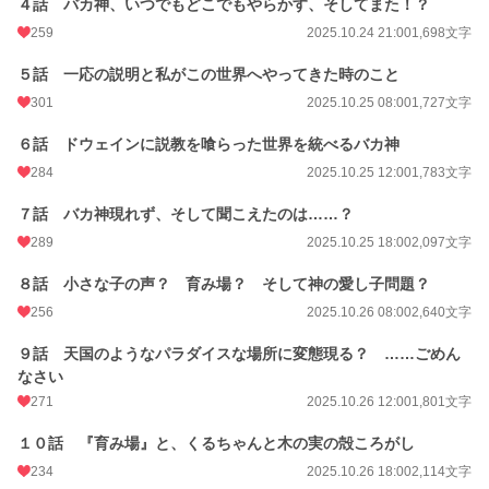
文字数
４話 バカ神、いつでもどこでもやらかす、そしてまた！？
79,530
259
2025.10.24 21:00
1,698文字
更新日時
2025.11.11 18:00
５話 一応の説明と私がこの世界へやってきた時のこと
初回公開日時
2025.10.24 12:01
301
2025.10.25 08:00
1,727文字
週間ポイント
366 pt (17,788 位)
６話 ドウェインに説教を喰らった世界を統べるバカ神
月間ポイント
1,450 pt (19,308 位)
284
2025.10.25 12:00
1,783文字
年間ポイント
127,040 pt (4,850 位)
７話 バカ神現れず、そして聞こえたのは……？
累計ポイント
127,152 pt (26,390 位)
289
2025.10.25 18:00
2,097文字
８話 小さな子の声？ 育み場？ そして神の愛し子問題？
256
2025.10.26 08:00
2,640文字
９話 天国のようなパラダイスな場所に変態現る？ ……ごめん
なさい
271
2025.10.26 12:00
1,801文字
１０話 『育み場』と、くるちゃんと木の実の殻ころがし
234
2025.10.26 18:00
2,114文字