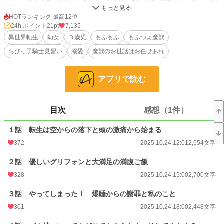
きず、空を落ちていく。しかも更なるアクシデントが凛を襲い……。
HOTランキング 最高12位
が、そのアクシデントにより、優しい魔獣に助けられた凛は、少しの間彼の巣
24h.ポイント
21pt
7,135
で、赤ちゃん魔獣や卵の世話を教わりながら過ごすことに。
異世界転生
幼女
３歳児
もふもふ
もふつよ魔獣
ちびっ子騎士見習い
溺愛
魔獣のお世話はお任せあれ
やがてその魔獣を通じて侯爵家に迎え入れられると、前世での動物飼育の知識や
新たに得た知識、そして凛だけが使える特別な力を活かして、魔獣たちの世話を
始めるのだった。
アプリで読む
しかし魔獣たちの世話をする中で、時には悪人や悪魔獣と対峙することもあった
ため、凛は、『魔獣たちは私が守る！！』と決意。入団はできないものの、仮の
ちびっ子見習い騎士としても頑張り始める。
目次
感想（1件）
これは、凛と魔獣たちが織りなす、ほんわかだけど時々ドタバタな、癒しとお世
１話 転生は空からの落下と頭の激痛から始まる
話の物語。
372
2025.10.24 12:01
2,654文字
小説
25,039 位 / 228,586 件
２話 優しいグリフォンと大満足の満腹ご飯
ファンタジー
3,894 位 / 53,247 件
328
2025.10.24 15:00
2,700文字
お気に入り
596
３話 やってしまった！ 爆睡からの謝罪と私のこと
301
2025.10.24 18:00
2,448文字
24h.ポイント
21 pt