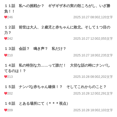
１１話 私への挑戦か？ ギザギザ木の実の殻ころがし、いざ勝
負！！
246
2025.10.27 08:00
2,120文字
１２話 前世は大人、２歳児と赤ちゃんに敗北。そして１つ目の
力？
242
2025.10.27 12:00
2,055文字
１３話 会話？ 鳴き声？ 私だけ？
210
2025.10.27 18:00
2,235文字
１４話 私の特別な力……って誰だ！ 大切な話の時にナンパし
てるのは！？
213
2025.10.28 08:00
2,202文字
１５話 ナンパな赤ちゃん確保！？ そしてこれからのこと？
202
2025.10.28 12:00
2,291文字
１６話 とある場所にて（＊＊＊視点）
209
2025.10.28 18:00
2,103文字