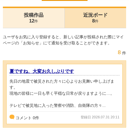
投稿作品
近況ボード
12
8
件
件
ユーザをお気に入り登録すると、新しい記事が投稿された際にマイ
ページの「お知らせ」にて通知を受け取ることができます。
8
件
夏ですね、大変お久しぶりです
先日の地震で被災された方々に心よりお見舞い申し上げま
す。
現地の皆様に一日も早く平穏な日常が戻りますように…。
テレビで被災地に入った警察や消防、自衛隊の方々...
登録日 2026.07.31 20:11
コメント
0
件