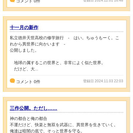
登録日 2024.12.01 16:48
コメント
0
件
十一月の新作
私立徳井天世高校の修学旅行 - はい。ちゅうもーく。こ
れから異世界に向かいます -
公開しました。
地球の属するこの世界と、非常によく似た世界。
だけど、大...
登録日 2024.11.03 22:03
コメント
0
件
三作公開。ただし……
神の都合と俺の都合
不運だけど、快楽と無双を武器に、異世界を生きていく。
俺達は暗闇の底で、そっと世界を守る。