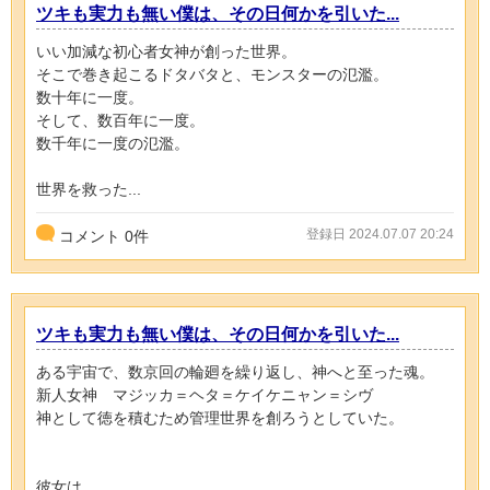
ツキも実力も無い僕は、その日何かを引いた...
いい加減な初心者女神が創った世界。
そこで巻き起こるドタバタと、モンスターの氾濫。
数十年に一度。
そして、数百年に一度。
数千年に一度の氾濫。
世界を救った...
登録日 2024.07.07 20:24
コメント
0
件
ツキも実力も無い僕は、その日何かを引いた...
ある宇宙で、数京回の輪廻を繰り返し、神へと至った魂。
新人女神 マジッカ＝ヘタ＝ケイケニャン＝シヴ
神として徳を積むため管理世界を創ろうとしていた。
彼女は...