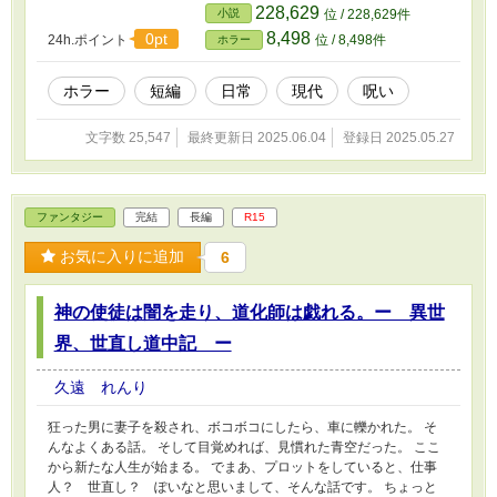
に反する行為を容認・推奨するものではありま
228,629
小説
位 / 228,629件
せん。またこの物語はフィクションです。実在
8,498
0pt
24h.ポイント
位 / 8,498件
ホラー
の人物や団体、事件などとは関係ありません。
ホラー
短編
日常
現代
呪い
文字数 25,547
最終更新日 2025.06.04
登録日 2025.05.27
ファンタジー
完結
長編
R15
お気に入りに追加
6
神の使徒は闇を走り、道化師は戯れる。ー 異世
界、世直し道中記 ー
久遠 れんり
狂った男に妻子を殺され、ボコボコにしたら、車に轢かれた。 そ
んなよくある話。 そして目覚めれば、見慣れた青空だった。 ここ
から新たな人生が始まる。 でまあ、プロットをしていると、仕事
人？ 世直し？ ぽいなと思いまして、そんな話です。 ちょっと