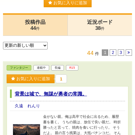
お気に入りに追加
投稿作品
近況ボード
44
38
件
件
44
1
2
3
件
ファンタジー
連載中
長編
R15
お気に入りに追加
1
背景は城で、無謀が勇者の常識。
久遠 れんり
金がない親。俺は高卒で社会に出るため、履歴
書を書く。 うちの親は、放任で良い親だ。 時折
勝ったと言って、焼肉を食いに行ったり。 そう
だよ。 親の言う残業は、大抵パチンコだ。 そん