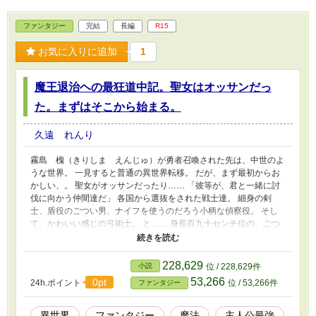
ファンタジー
完結
長編
R15
お気に入りに追加
1
魔王退治ヘの最狂道中記。聖女はオッサンだっ
た。まずはそこから始まる。
久遠 れんり
霧島 槐（きりしま えんじゅ）が勇者召喚された先は、中世のよ
うな世界。 一見すると普通の異世界転移。 だが、まず最初からお
かしい、。 聖女がオッサンだったり…… 「彼等が、君と一緒に討
伐に向かう仲間達だ」 各国から選抜をされた戦士達。 細身の剣
士、盾役のごつい男、ナイフを使うのだろう小柄な偵察役。 そし
て、かわいい感じの弓術士。 と…… 身長百九十センチ位の、ごつ
い体。 女装したオッサンが一人…… 聖女…… だと…… 「治癒
は、わたくし、フランソワーズ＝ベルヌにお任せください」 恭し
く礼を取ってくる。 周りは、表情を殺して沈黙中。 「では仲良
228,629
小説
位 / 228,629件
く、修練に励め」 宰相はそう言って、そそくさと場を離れた。 し
53,266
0pt
24h.ポイント
位 / 53,266件
ファンタジー
ばらくは、不定期更新。 フォローよろしくです。 この物語は、演
出として、飲酒や喫煙、禁止薬物の使用、暴力行為等書かれていま
すが、法律・法令に反する行為を容認・推奨するものではありませ
異世界
ファンタジー
魔法
主人公最強