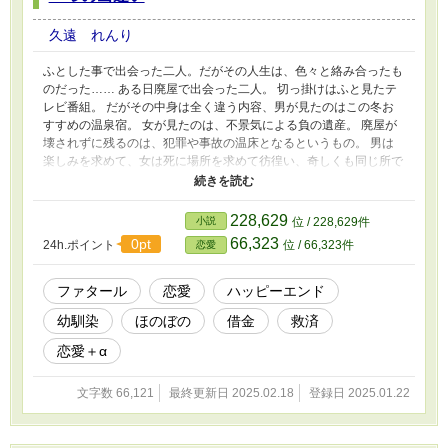
る、無敵ともいえる力。 ただ、異世界とかに興味が無かった本
人は、気が付いていない。 暮らすうちに、徐々に気が付き、呆
久遠 れんり
れる。 少しだけ不幸な男が、チート能力を使い、なんとかあが
いて出世する話し。 ただ、その道乗りは、持ち前の不幸のため
ふとした事で出会った二人。だがその人生は、色々と絡み合ったも
に、少しだけ歪んでいた。 この物語は、演出として、飲酒や喫
のだった…… ある日廃屋で出会った二人。 切っ掛けはふと見たテ
煙、禁止薬物の使用、暴力行為等書かれていますが、法律・法令に
レビ番組。 だがその中身は全く違う内容、男が見たのはこの冬お
反する行為を容認・推奨するものではありません。またこの物語は
すすめの温泉宿。 女が見たのは、不景気による負の遺産。 廃屋が
フィクションです。実在の人物や団体、事件などとは関係ありませ
壊されずに残るのは、犯罪や事故の温床となるというもの。 男は
ん。 完全版を、2024年11月1日から、不定期ですが某所のノク○
楽しみを求めて、女は死に場所を求めて彷徨い、奇しくも同じ所で
ーンノベルズでアップします。
出会う。 この物語は、演出として、飲酒や喫煙、禁止薬物の使
用、暴力行為等書かれていますが、法律・法令に反する行為を容
認・推奨するものではありません。またこの物語はフィクションで
228,629
小説
位 / 228,629件
す。実在の人物や団体、事件などとは関係ありません。
66,323
0pt
24h.ポイント
位 / 66,323件
恋愛
ファタール
恋愛
ハッピーエンド
幼馴染
ほのぼの
借金
救済
恋愛＋α
文字数 66,121
最終更新日 2025.02.18
登録日 2025.01.22