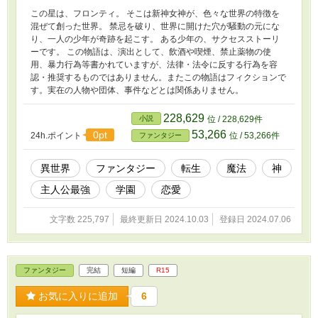
この星は、フロンティ。 そこは新神女神が、色々な世界の特徴を
混ぜて創った世界。 禁忌を破り、世界に開けた穴が騒動の元にな
り、一人の少年が奇跡を起こす。 ある少年の、サクセスストーリ
ーです。 この物語は、演出として、飲酒や喫煙、禁止薬物の使
用、暴力行為等書かれていますが、法律・法令に反する行為を容
認・推奨するものではありません。またこの物語はフィクションで
す。実在の人物や団体、事件などとは関係ありません。
228,629
小説
位 / 228,629件
53,266
0pt
24h.ポイント
位 / 53,266件
ファンタジー
異世界
ファンタジー
転生
魔法
神
主人公最強
学園
恋愛
文字数 225,797
最終更新日 2024.10.03
登録日 2024.07.06
ファンタジー
完結
短編
R15
お気に入りに追加
6