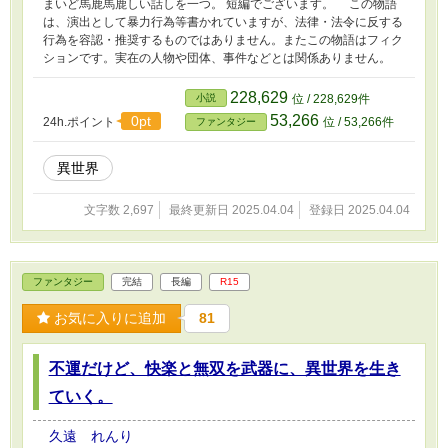
まいど馬鹿馬鹿しい話しを一つ。 短編でございます。 この物語
は、演出として暴力行為等書かれていますが、法律・法令に反する
行為を容認・推奨するものではありません。またこの物語はフィク
ションです。実在の人物や団体、事件などとは関係ありません。
228,629
小説
位 / 228,629件
53,266
0pt
24h.ポイント
位 / 53,266件
ファンタジー
異世界
文字数 2,697
最終更新日 2025.04.04
登録日 2025.04.04
ファンタジー
完結
長編
R15
お気に入りに追加
81
不運だけど、快楽と無双を武器に、異世界を生き
ていく。
久遠 れんり