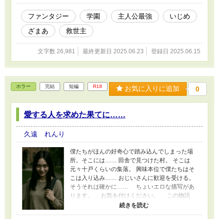
奨するものではありません。またこの物語はフ
ィクションです。実在の人物や団体、事件など
ファンタジー
学園
主人公最強
いじめ
とは関係ありません。
ざまあ
救世主
文字数 26,981
最終更新日 2025.06.23
登録日 2025.06.15
ホラー
完結
短編
R18
お気に入りに追加
0
愛する人を求めた果てに……
久遠 れんり
僕たちがほんの好奇心で踏み込んでしまった場
所。そこには…… 田舎で見つけた村。 そこは
元々十戸くらいの集落。 興味本位で僕たちはそ
こは入り込み…… おじいさんに歓迎を受ける。
そうそれは確かに…… ちょいエロな描写があ
ります。 お気を付けください。 この物語
は、演出として、飲酒や喫煙、禁止薬物の使
用、暴力行為等書かれていますが、法律・法令