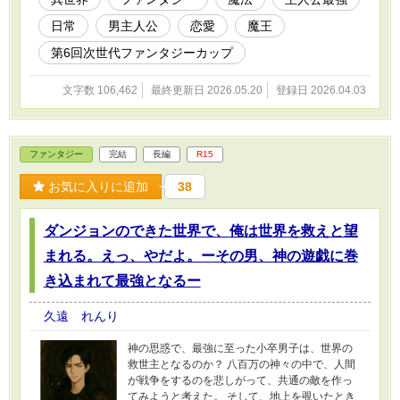
ん。またこの物語はフィクションです。実在の人物や団体、事件な
日常
男主人公
恋愛
魔王
どとは関係ありません。
第6回次世代ファンタジーカップ
文字数 106,462
最終更新日 2026.05.20
登録日 2026.04.03
ファンタジー
完結
長編
R15
お気に入りに追加
38
ダンジョンのできた世界で、俺は世界を救えと望
まれる。えっ、やだよ。ーその男、神の遊戯に巻
き込まれて最強となるー
久遠 れんり
神の思惑で、最強に至った小卒男子は、世界の
救世主となるのか？ 八百万の神々の中で、人間
が戦争をするのを悲しがって、共通の敵を作っ
てみようと考えた。 そして、地上を覗いたとき