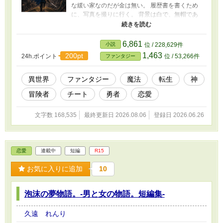
な緩い家なのだが金は無い。 履歴書を書くため
に、写真を撮りに行く。 背景は白で、無帽であ
ること。 「インスタントで良いよな」 近くにあ
るドラッグストアにむかうために、俺は家を出
た。 写真を撮るために制服を着込んで…… 数年
6,861
小説
位 / 228,629件
後、背景は城で、無謀にも魔族の大軍に剣一つ
1,463
200pt
24h.ポイント
位 / 53,266件
ファンタジー
で挑んでいた。 縁があって、何とか就職が出来
たのだ。 いや就職させられたのだ。 平凡な人生
を送りたかったのに…… この物語は、演出とし
異世界
ファンタジー
魔法
転生
神
て、飲酒や喫煙、禁止薬物の使用、暴力行為等
冒険者
チート
勇者
恋愛
書かれていますが、法律・法令に反する行為を
容認・推奨するものではありません。またこの
物語はフィクションです。実在の人物や団体、
文字数 168,535
最終更新日 2026.08.06
登録日 2026.06.26
事件などとは関係ありません。
恋愛
連載中
短編
R15
お気に入りに追加
10
泡沫の夢物語。-男と女の物語。短編集-
久遠 れんり