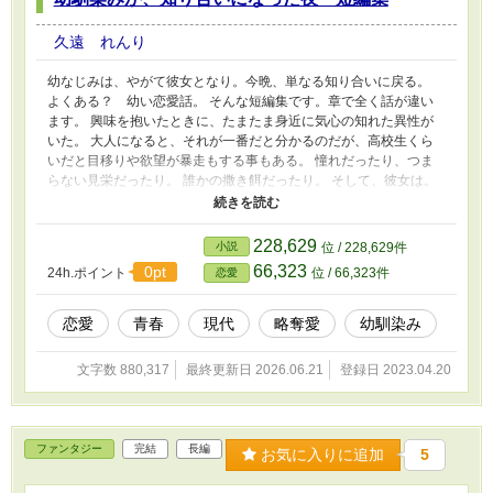
久遠 れんり
幼なじみは、やがて彼女となり。今晩、単なる知り合いに戻る。
よくある？ 幼い恋愛話。 そんな短編集です。章で全く話が違い
ます。 興味を抱いたときに、たまたま身近に気心の知れた異性が
いた。 大人になると、それが一番だと分かるのだが、高校生くら
いだと目移りや欲望が暴走もする事もある。 憧れだったり、つま
らない見栄だったり。 誰かの撒き餌だったり。 そして、彼女は。
ジャンルは、ラブコメ？じゃない。ええい恋愛だ。 完全不定期。
この物語は、演出として、飲酒や喫煙、禁止薬物の使用、暴力行為
等書かれていますが、法律・法令に反する行為を容認・推奨するも
228,629
小説
位 / 228,629件
のではありません。またこの物語はフィクションです。実在の人物
66,323
0pt
24h.ポイント
位 / 66,323件
恋愛
や団体、事件などとは関係ありません。
恋愛
青春
現代
略奪愛
幼馴染み
文字数 880,317
最終更新日 2026.06.21
登録日 2023.04.20
ファンタジー
完結
長編
お気に入りに追加
5