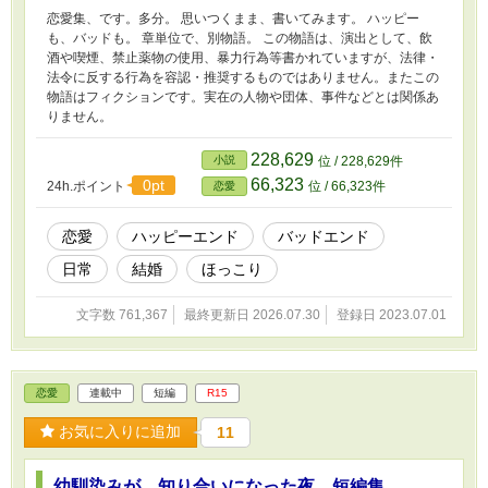
恋愛集、です。多分。 思いつくまま、書いてみます。 ハッピー
も、バッドも。 章単位で、別物語。 この物語は、演出として、飲
酒や喫煙、禁止薬物の使用、暴力行為等書かれていますが、法律・
法令に反する行為を容認・推奨するものではありません。またこの
物語はフィクションです。実在の人物や団体、事件などとは関係あ
りません。
228,629
小説
位 / 228,629件
66,323
0pt
24h.ポイント
位 / 66,323件
恋愛
恋愛
ハッピーエンド
バッドエンド
日常
結婚
ほっこり
文字数 761,367
最終更新日 2026.07.30
登録日 2023.07.01
恋愛
連載中
短編
R15
お気に入りに追加
11
幼馴染みが、知り合いになった夜 短編集