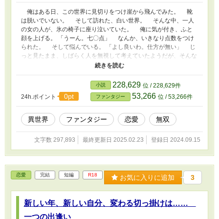
俺はある日、この世界に見切りをつけ崖から飛んでみた。 靴
は脱いでいない。 そして訪れた、白い世界。 そんな中、一人
の女の人が、氷の椅子に座り泣いていた。 俺に気が付き、ふと
顔を上げる。 「うーん。七〇点」 なんか、いきなり点数をつけ
られた。 そして悩んでいる。 「よし良いわ。仕方が無い」 じ
っと見たまま、しばらく人を無視して考えていたようだが、そんな
事を言い出す。 「ねぇ、佳人ぉ。あなたしか頼れる人が居ない
の……」 何で俺の名前？ 「まあ、周りに誰も居ませんから、そ
うなんでしょう」 気になるが、他も気になるし突っ込んでみ
228,629
小説
位 / 228,629件
る。 ああ言葉的にね。 この世界に、人が生まれた時、指導者
53,266
0pt
24h.ポイント
位 / 53,266件
ファンタジー
として一人の少年を自ら創り上げたと。 カスタマイズをして、
三千年ほど統治をさせたけれど、生物的な限界が来て彼は死んでし
まった。 そのキュートで美しく、かわいい彼の子孫なのに、今
異世界
ファンタジー
恋愛
無双
の王族達は駄目だと。 かわいくない…… 直接手出しが出来な
いから、駆除して。 あんたならまあ、及第点だから統治を任せ
文字数 297,893
最終更新日 2025.02.23
登録日 2024.09.15
てあげる。 要約するとそんな感じ。 話をしながら、凍てつい
た心が多少ましになったのか、気温が上がってきた。 そして、
派遣を取るために…… いや覇権を取るためにチートを貰った。
「じゃあ、お願いね」 ちゅっと、キスされた瞬間、体の中に何
恋愛
完結
短編
R18
お気に入りに追加
3
かが流れ込み、目や鼻、耳から血が流れ出す。 「あら、ノーマル
の人って弱いのね。だけど、あなた七〇点だから、仕方ないわよ
ね」 そこで意識が途切れた。 おバカな神が、詰め込めるだけ
新しい年、新しい自分、変わる切っ掛けは……
詰め込んだ能力は、世を統治するための最強の能力。 女性相手
には、触れ合ったら虜にする様な快楽を与え、男相手には無双でき
一つの出逢い