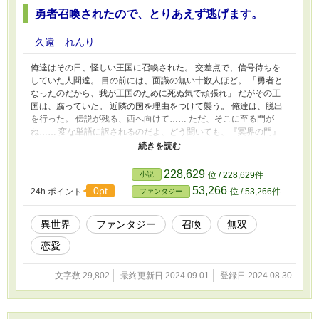
勇者召喚されたので、とりあえず逃げます。
久遠 れんり
俺達はその日、怪しい王国に召喚された。 交差点で、信号待ちを
していた人間達。 目の前には、面識の無い十数人ほど。 「勇者と
なったのだから、我が王国のために死ぬ気で頑張れ」 だがその王
国は、腐っていた。 近隣の国を理由をつけて襲う。 俺達は、脱出
を行った。 伝説が残る、西へ向けて…… ただ、そこに至る門が
ね…… 変な単語に訳されるのだよ、どう聞いても、『冥界の門』
と聞こえる。 ただそこが、帰る希望。 全十二話。短編です。 この
物語は、演出として、飲酒や喫煙、禁止薬物の使用、暴力行為等書
かれていますが、法律・法令に反する行為を容認・推奨するもので
228,629
小説
位 / 228,629件
はありません。またこの物語はフィクションです。実在の人物や団
53,266
0pt
24h.ポイント
位 / 53,266件
ファンタジー
体、事件などとは関係ありません。
異世界
ファンタジー
召喚
無双
恋愛
文字数 29,802
最終更新日 2024.09.01
登録日 2024.08.30