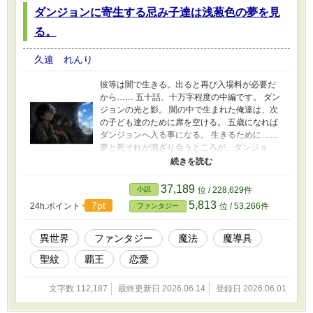
ダンジョンに寄生する忌み子達は浅葱色の夢を見
る。
久遠 れんり
彼等は闇で生きる。出ると再び入場料が必要だ
から…… 五十話、十万字程度の中編です。 ダン
ジョンの光と影。 闇の中で生まれた俺達は、次
の子ども達のために席を空ける。 五歳になれば
ダンジョンへ入る事になる。 生きるために……
夢と死それが混ざり合うところが、ダンジョ
ン。 そんな中で彼は、逃げるための餌にされ
た。 よくある話…… だがそれが、すべての始ま
りだった。 彼は天命に後押しされて、行動を始
37,189
小説
位 / 228,629件
める。 人を導くために。 この物語は、演出とし
5,813
7pt
24h.ポイント
位 / 53,266件
ファンタジー
て、飲酒や喫煙、禁止薬物の使用、暴力行為等
書かれていますが、法律・法令に反する行為を
容認・推奨するものではありません。またこの
異世界
ファンタジー
魔法
魔導具
物語はフィクションです。実在の人物や団体、
聖紋
覇王
恋愛
事件などとは関係ありません。
文字数 112,187
最終更新日 2026.06.14
登録日 2026.06.01