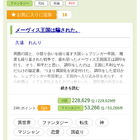
ファンタジー
完結
長編
R15
お気に入りに追加
18
メーヴィス王国は騙された。
久遠 れんり
周囲の国と、小競り合いを繰り返す大国シュプリンガー帝国。 幾
度も繰り返された戦争で、疲れ切ったメーヴィス王国国王は調印を
行う。 そう、和平だと思い。 調印をしたのは、王国に不利なザル
だらけの協定書。 つまり属国化を決定付けた。 調印をした翌日か
ら、シュプリンガー帝国軍は、王国内へ入り込み目を光らす。 そ
の経費は、とても支払えるものでは無かった。 調印書の約定があ
るため、帝国兵に手が出せない。 書面で苦情を言っても、覚えが
無い。見ていないとの一点張り。 一年が過ぎた頃には、財政は破
綻し、餌を貰い暮らす国が一つ出来上がった。 その間にも請求さ
228,629
小説
位 / 228,629件
れる経費は積み上がり、国民は奴隷として徴収される。 そして一
53,266
0pt
24h.ポイント
位 / 53,266件
ファンタジー
〇年が経ち、少年が成人を迎えた洗礼の儀で天命を受ける。 『魔
人を倒し、この世界に安寧を取り戻せ』 だが、受けたのはハイト
ーンな声によるその言葉と、蘇った記憶のみ。 そう。少年は当然
異世界
ファンタジー
転生
神
困った…… だが、前世の記憶。 彼は、マジシャンになりたかっ
マジシャン
恋愛
国盗り
た。 動機は、モテるためにだったが。 それを活用して、彼はこの
世界で立派なペテン師となった…… この物語は、演出として、飲