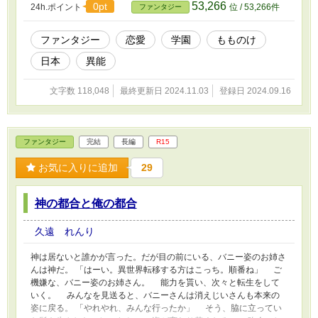
53,266
0pt
24h.ポイント
位 / 53,266件
ファンタジー
ファンタジー
恋愛
学園
もものけ
日本
異能
文字数 118,048
最終更新日 2024.11.03
登録日 2024.09.16
ファンタジー
完結
長編
R15
お気に入りに追加
29
神の都合と俺の都合
久遠 れんり
神は居ないと誰かが言った。だが目の前にいる、バニー姿のお姉さ
んは神だ。 「はーい。異世界転移する方はこっち。順番ね」 ご
機嫌な、バニー姿のお姉さん。 能力を貰い、次々と転生をして
いく。 みんなを見送ると、バニーさんは消えじいさんも本来の
姿に戻る。 「やれやれ、みんな行ったか」 そう、脇に立ってい