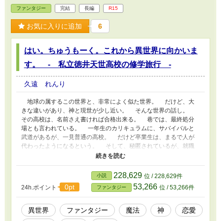
ファンタジー
完結
長編
R15
お気に入りに追加
6
はい。ちゅうもーく。これから異世界に向かいま
す。 - 私立徳井天世高校の修学旅行 -
久遠 れんり
地球の属するこの世界と、非常によく似た世界。 だけど、大
きな違いがあり、神と現世が少し近い。 そんな世界の話し。
その高校は、名前さえ書ければ合格出来る。 巷では、最終処分
場とも言われている。 一年生のカリキュラムに、サバイバルと
武道があるが、一見普通の高校。 だけど卒業生は、まるで人が
代わったようになるという。 そして、秘匿されているが、就職
率は一〇〇パーセント。 問題を抱えた親は、最後の望みとばか
りに、子どもを入学させる。 そして二年生になり、夏前、俺ら
は修学旅行へと出発をする。 「なあ、修学旅行のしおりに京都
228,629
小説
位 / 228,629件
の方って書いてあって、中身が真っ白なのはなんだろうなぁ」
53,266
0pt
24h.ポイント
位 / 53,266件
ファンタジー
「さあ？ 自由行動じゃないのか？」 そう俺らは、自由だっ
た…… この物語は、演出として、飲酒や喫煙、禁止薬物の使
用、暴力行為等書かれていますが、法律・法令に反する行為を容
異世界
ファンタジー
魔法
神
恋愛
認・推奨するものではありません。またこの物語はフィクションで