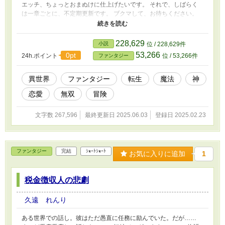
エッチ、ちょっとおまぬけに仕上げたいです。 それで、しばらく
は一章ごとに、不定期更新です。 ブクマして、お待ちください。
この物語は、演出として、飲酒や喫煙、禁止薬物の使用、暴力行
為等書かれていますが、法律・法令に反する行為を容認・推奨する
ものではありません。またこの物語はフィクションです。実在の人
228,629
小説
位 / 228,629件
物や団体、事件などとは関係ありません。
53,266
0pt
24h.ポイント
位 / 53,266件
ファンタジー
異世界
ファンタジー
転生
魔法
神
恋愛
無双
冒険
文字数 267,596
最終更新日 2025.06.03
登録日 2025.02.23
ファンタジー
完結
ｼｮｰﾄｼｮｰﾄ
お気に入りに追加
1
税金徴収人の悲劇
久遠 れんり
ある世界での話し。彼はただ愚直に任務に励んでいた。だが……