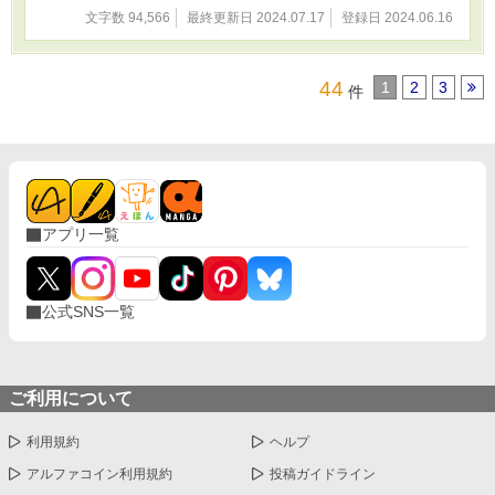
酒や喫煙、禁止薬物の使用、暴力行為等書かれていますが、法律・
文字数 94,566
最終更新日 2024.07.17
登録日 2024.06.16
法令に反する行為を容認・推奨するものではありません。またこの
物語はフィクションです。実在の人物や団体、事件などとは関係あ
りません。
44
1
2
3
件
アプリ一覧
公式SNS一覧
ご利用について
利用規約
ヘルプ
アルファコイン利用規約
投稿ガイドライン