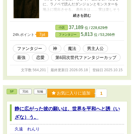
に、ラノベで読んだダンジョンとモンスターを
地上に現出させる。 表向きは…… 実は楽しそう
だからやってみたという、動画配信のようなノ
リ。 ただまあ、少しは計画的に行う様で、本番
実行前にダンジョンを創る。 たまたまそこへ落
37,189
小説
位 / 228,629件
とされて、あれやこれやを試される主人公。 そ
5,813
7pt
24h.ポイント
位 / 53,266件
ファンタジー
の結果、実際にダンジョンができたときには、
無敵の存在になっていた。 その力を隠していた
のだが、徐々に噂は広がり、 「助けてくださ
ファンタジー
神
魔法
男主人公
い」 「えっ。やだよ」 そう言って断る。だけ
最強
恋愛
第6回次世代ファンタジーカップ
ど、彼女も欲しいし、お金も欲しいお年頃。
欲の制御ができない世界最強主人公は、必然的
に巻き込まれていく。 そんな感じのお話で
文字数 564,201
最終更新日 2026.05.18
登録日 2025.10.15
す。 奪われた七年で、中学すら卒業していな
い彼。 周りの思惑で、就学義務猶予免除者等
の中学校卒業程度認定試験を受けさせられた
り、色々と忙しい毎日。 だけど、力を知られ
SF
完結
短編
お気に入りに追加
1
て、当然許されることもなく…… 更新は基本
20時。 祝祭日は12時です。 この物語は、演
出として、飲酒や喫煙、禁止薬物の使用、魔法
静に広がった彼の願いは、世界を平和へと誘（い
の使用等、暴力行為等書かれていますが、法
ざな）う。
律・法令に反する行為を容認・推奨するもので
はありません。 危険ですので、公共の場での
魔法使用はしない様にしましょう。 そして魔
久遠 れんり
力循環は、やり方を間違えると、とても危険で