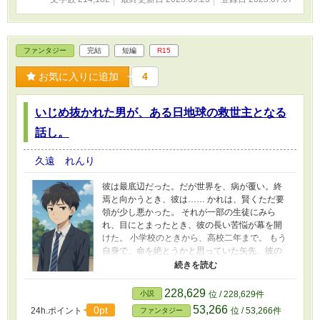
界、長引く戦乱で、強き者こそ正義だとなって
いた。 そんな中で、力なき晩生は生き残ること
ができるのか？ ああ。真面目な話じゃありませ
ん。 軽く読んでください。 この物語は、演出と
ファンタジー
完結
短編
R15
して、飲酒や喫煙、禁止薬物の使用、暴力行為
等書かれていますが、法律・法令に反する行為
お気に入りに追加
4
を容認・推奨するものではありません。またこ
の物語はフィクションです。実在の人物や団
体、事件などとは関係ありません。
いじめ抜かれた男が、ある日地球の救世主となる
話し。
久遠 れんり
彼は最底辺だった。だが世界を、病が覆い。終
焉と向かうとき、彼は…… かれは、賢くただ要
領が少し悪かった。 それが一部の生徒にみら
れ、目にとまったとき、彼の長い苦悩が幕を開
けた。 小学校のときから、高校二年まで。 もう
自身で、命を絶とうかと思っていた矢先、彼の
前に転校生が現れた。 国家による保護プログラ
ム。 彼は地球の救世主だった。 しばらくは、不
定期更新です。 この物語は、演出として、飲酒
228,629
小説
位 / 228,629件
や喫煙、禁止薬物の使用、暴力行為等書かれて
53,266
0pt
24h.ポイント
位 / 53,266件
ファンタジー
いますが、法律・法令に反する行為を容認・推