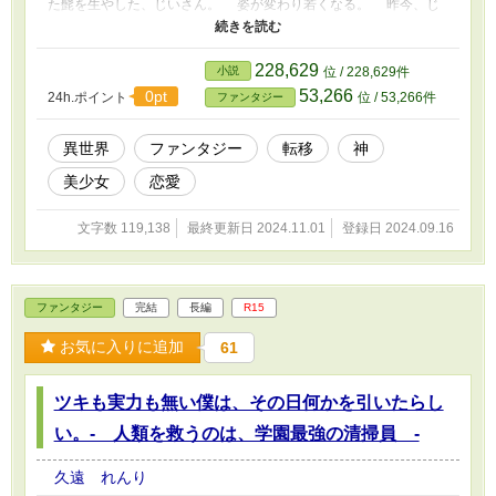
た髭を生やした、じいさん。 姿が変わり若くなる。 昨今、じ
いさん姿が一人だと、相手にしてくれず。 脅す手間が必要だか
らと、お姉さんを使ったり、一手間を加えているようだ。 「えー
と俺は？」 「うおおぁ。なんだちみは」 「脅かしてすみません。
228,629
小説
位 / 228,629件
ですが奴らと同じです」 「うん？」 空中に本が現れ、捲られて
53,266
0pt
24h.ポイント
位 / 53,266件
ファンタジー
いく。 「君は？ だれ？」 「霧霞 悠人ですが」 「おらんのう」
「えっ……」 色々あって、たのまれる。 「本来は禁止されてお
るのじゃ。君が彼らを殺し、向こうへ帰してやってくれ」 「自分
異世界
ファンタジー
転移
神
でやれや、じじい」 「今は若い。じじいじゃない」 「つまらん約
美少女
恋愛
束をして理を曲げやがって」 「まさか何回も言ってくるとは、思
わなかったんだもーん」 「もーんじゃねえぇ」 そうして、うや
むやの状態で俺は送られた。 あの野郎、まんじゅうが食いたく
文字数 119,138
最終更新日 2024.11.01
登録日 2024.09.16
て、召喚陣を描いたらしい。 「神よお力を与えください」 「わし
が、直接手を下すわけにはいかん。そうじゃな」 などと言っ
て。 そこに、異物が紛れ込む。 「私は、最狂のエロいんにな
る」 「おい、八重。なに裸で、仁王立ちしてんだ？ あっおいこ
ファンタジー
完結
長編
R15
ら。あぁっ」 この物語は、演出として、飲酒や喫煙、禁止薬物
の使用、暴力行為等書かれていますが、法律・法令に反する行為を
お気に入りに追加
61
容認・推奨するものではありません。またこの物語はフィクション
です。実在の人物や団体、事件などとは関係ありません。 な
ツキも実力も無い僕は、その日何かを引いたらし
お、不定期更新です。
い。- 人類を救うのは、学園最強の清掃員 -
久遠 れんり