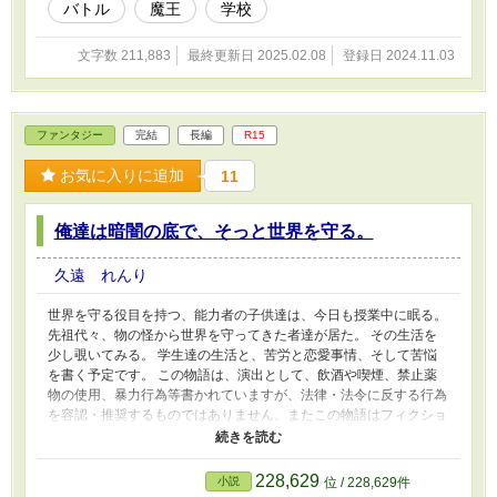
バトル
魔王
学校
す。実在の人物や団体、事件などとは関係ありません。
文字数 211,883
最終更新日 2025.02.08
登録日 2024.11.03
ファンタジー
完結
長編
R15
お気に入りに追加
11
俺達は暗闇の底で、そっと世界を守る。
久遠 れんり
世界を守る役目を持つ、能力者の子供達は、今日も授業中に眠る。
先祖代々、物の怪から世界を守ってきた者達が居た。 その生活を
少し覗いてみる。 学生達の生活と、苦労と恋愛事情、そして苦悩
を書く予定です。 この物語は、演出として、飲酒や喫煙、禁止薬
物の使用、暴力行為等書かれていますが、法律・法令に反する行為
を容認・推奨するものではありません。またこの物語はフィクショ
ンです。実在の人物や団体、事件などとは関係ありません。 更新
不定期。 たぶん三日以内。
228,629
小説
位 / 228,629件