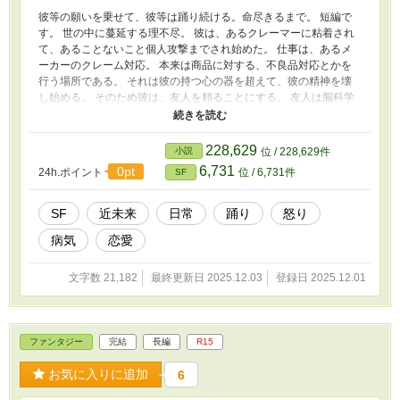
す。 健康のために、我流では行わないように
彼等の願いを乗せて、彼等は踊り続ける。命尽きるまで。 短編で
しましょう。 あなたの健康を損なう恐れがあ
す。 世の中に蔓延する理不尽。 彼は、あるクレーマーに粘着され
りますので使いすぎには注意しましょう。 ま
て、あることないこと個人攻撃までされ始めた。 仕事は、あるメ
たこの物語はフィクションです。実在の人物や
ーカーのクレーム対応。 本来は商品に対する、不良品対応とかを
団体、事件などとは関係ありません。
行う場所である。 それは彼の持つ心の器を超えて、彼の精神を壊
し始める。 そのため彼は、友人を頼ることにする。 友人は脳科学
者であり、脳と感情の研究を行っていた。 話を聞いて、今の世界
がおかしな方向へと向かっていることを、彼も危惧していた。 生
活の安定。 人間にとって、目立つ脅威がいなくなり、それが対人
228,629
小説
位 / 228,629件
のための抑止を無くさせている。 どうやってでも生活ができる。
6,731
0pt
24h.ポイント
位 / 6,731件
SF
多少文句を言っても聞いてくれる。 俺は悪くない。 そんな感情は
ドンドンとエスカレートをしていく。 それが、人類全体へと広が
っている今の世界。 そして彼等は、何とかしようと、あるウィル
SF
近未来
日常
踊り
怒り
スを開発をする。 この物語はSFと言うか、ファンタジーに近いか
病気
恋愛
も。 書かれている内容は、現実の団体や個人とは関係がありませ
ん。 また暴力、過度の飲酒、喫煙などを推奨する物でもありませ
ん。
文字数 21,182
最終更新日 2025.12.03
登録日 2025.12.01
ファンタジー
完結
長編
R15
お気に入りに追加
6