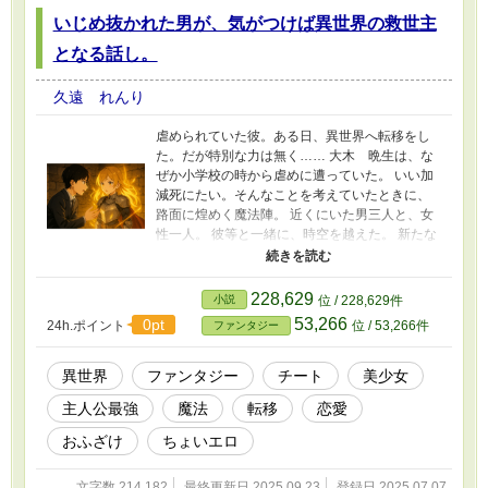
いじめ抜かれた男が、気がつけば異世界の救世主
となる話し。
久遠 れんり
虐められていた彼。ある日、異世界へ転移をし
た。だが特別な力は無く…… 大木 晩生は、な
ぜか小学校の時から虐めに遭っていた。 いい加
減死にたい。そんなことを考えていたときに、
路面に煌めく魔法陣。 近くにいた男三人と、女
性一人。 彼等と一緒に、時空を越えた。 新たな
世界に期待をするが…… 男三人は、よくある役
職『勇者』『賢者』『剣帝』。 女の人は『聖
女』だった。 嫌な予感がする。 水晶球が金色の
228,629
小説
位 / 228,629件
光を発する中で浮かんだ文字は…… 『授与者
53,266
0pt
24h.ポイント
位 / 53,266件
ファンタジー
取扱注意』 「はっ？」 周りの者達も困惑をする
が、勇者達と同じ金色だったため、一応期待は
されているようだ。 その頃、別の王国でも勇者
異世界
ファンタジー
チート
美少女
召喚が実施される。 この世界、定期的に魔王が
主人公最強
魔法
転移
恋愛
攻めてくる。 いい加減じり貧で、各王国は藁に
でもすがりたかったのだ。 水晶球が銀色に輝く
おふざけ
ちょいエロ
中で勇者達が迎えられる。 そして別の国では、
白き光に包まれた聖女が召喚をされた。 この世
文字数 214,182
最終更新日 2025.09.23
登録日 2025.07.07