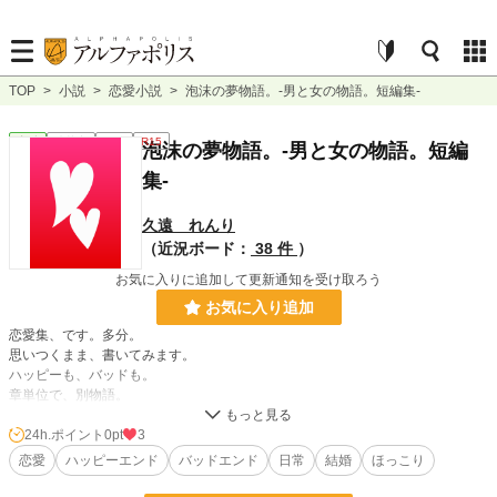
TOP
>
小説
>
恋愛小説
>
泡沫の夢物語。-男と女の物語。短編集-
恋愛
連載中
短編
R15
泡沫の夢物語。-男と女の物語。短編
集-
久遠 れんり
（近況ボード：
38 件
）
お気に入りに追加して更新通知を受け取ろう
お気に入り追加
恋愛集、です。多分。
思いつくまま、書いてみます。
ハッピーも、バッドも。
章単位で、別物語。
この物語は、演出として、飲酒や喫煙、禁止薬物の使用、暴力行為等書かれてい
24h.ポイント
0pt
3
ますが、法律・法令に反する行為を容認・推奨するものではありません。またこ
恋愛
ハッピーエンド
バッドエンド
日常
結婚
ほっこり
の物語はフィクションです。実在の人物や団体、事件などとは関係ありません。