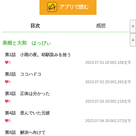
アプリで読む
小説
228,834 位 / 228,834 件
恋愛
66,375 位 / 66,375 件
目次
感想
お気に入り
10
24h.ポイント
0 pt
美樹と大和 はっぴぃ
文字数
761,367
第1話 小雨の夜。幼馴染みを拾う
更新日時
2026.07.30 23:40
3
2023.07.01 20:00
2,108文字
初回公開日時
2023.07.01 20:00
第2話 ココハドコ
週間ポイント
249 pt (22,145 位)
0
2023.07.02 20:00
2,265文字
月間ポイント
263 pt (46,335 位)
第3話 正体は分かった
0
2023.07.03 20:00
2,219文字
年間ポイント
21,692 pt (19,034 位)
第4話 歪んでいた元彼
累計ポイント
64,486 pt (38,857 位)
0
2023.07.04 20:00
2,373文字
第5話 解決へ向けて