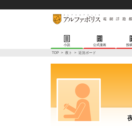
小説
公式漫画
投
TOP
>
夜ト
>
近況ボード