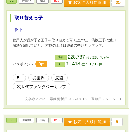
BL
連載中
長編
R18
お気に入りに追加
25
取り替えっ子
夜ト
使用人が我が子と王子を取り替えて育て上げた。 偽物王子は魅力
魔法で騙していた。 本物の王子は運命の番いとラブラブ。
228,787
小説
位 / 228,787件
31,418
0pt
24h.ポイント
位 / 31,418件
BL
BL
異世界
恋愛
次世代ファンタジーカップ
文字数 8,293
最終更新日 2024.07.13
登録日 2021.02.10
BL
連載中
長編
R18
お気に入りに追加
9