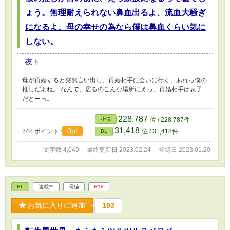
ょう。無理耐えられない鼻血出るよ、流血大騒ぎ
になるよ。母の幸せの為なら僕は鼻血くらい気に
しない。
夜ト
母が再婚すると突然言い出し、再婚相手に会いに行く、あれっ僕の
推しだよね。 なんで、居るのこんな場所にえっ、再婚相手は息子
だとーっ。
228,787
小説
位 / 228,787件
31,418
0pt
24h.ポイント
位 / 31,418件
BL
文字数 4,049
最終更新日 2023.02.24
登録日 2023.01.20
BL
連載中
長編
R18
お気に入りに追加
193