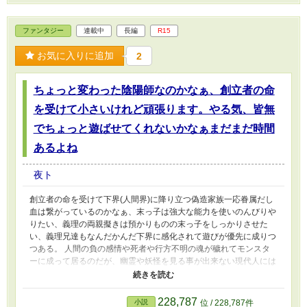
ファンタジー
連載中
長編
R15
お気に入りに追加
2
ちょっと変わった陰陽師なのかなぁ、創立者の命
を受けて小さいけれど頑張ります。やる気、皆無
でちょっと遊ばせてくれないかなぁまだまだ時間
あるよね
夜ト
創立者の命を受けて下界(人間界)に降り立つ偽造家族一応眷属だし
血は繋がっているのかなぁ、末っ子は強大な能力を使いのんびりや
りたい、義理の両親擬きは預かりものの末っ子をしっかりさせた
い、義理兄達もなんだかんだ下界に感化されて遊びが優先に成りつ
つある。 人間の負の感情や死者や行方不明の魂が穢れてモンスタ
ーに成って居るのだが、幽霊や妖怪を見る事が出来ない現代人には
穢れなど見ることは出来ない、認識も出来ない。 祓い浄める事な
んて到底出来ない、だから神界からわざわざ派遣され人間に交じり
陰陽師をやる。 陰陽師は半分近く、神界出身か力ある妖怪達が大
228,787
小説
位 / 228,787件