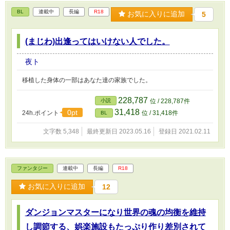
BL
連載中
長編
R18
お気に入りに追加
5
(まじわ)出逢ってはいけない人でした。
夜ト
移植した身体の一部はあなた達の家族でした。
228,787
小説
位 / 228,787件
31,418
0pt
24h.ポイント
位 / 31,418件
BL
文字数 5,348
最終更新日 2023.05.16
登録日 2021.02.11
ファンタジー
連載中
長編
R18
お気に入りに追加
12
ダンジョンマスターになり世界の魂の均衡を維持
し調節する、娯楽施設もたっぷり作り差別されて