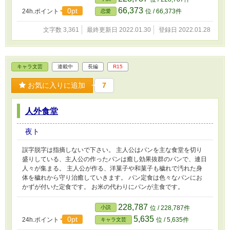
66,373
0pt
24h.ポイント
位 / 66,373件
恋愛
文字数 3,361
最終更新日 2022.01.30
登録日 2022.01.28
キャラ文芸
連載中
長編
R15
お気に入りに追加
7
人外食堂
夜ト
誤字脱字は指摘しないで下さい。 主人公はパンを主な食堂を切り
盛りしている、主人公の作ったパンは癒し効果抜群のパンで、連日
人々が集まる。 主人公が作る、洋菓子や和菓子も穢れで汚れた身
体を穢れから守り治癒していきます。 パン定食は色々なパンにお
かずが付いた定食です。 お米の代わりにパンが主食です。
228,787
小説
位 / 228,787件
5,635
0pt
24h.ポイント
位 / 5,635件
キャラ文芸