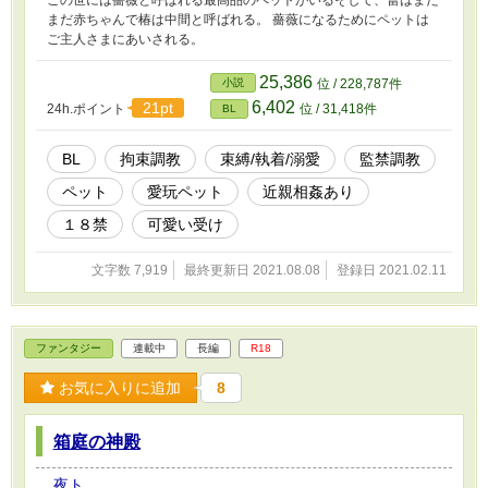
まだ赤ちゃんで椿は中間と呼ばれる。 薔薇になるためにペットは
ご主人さまにあいされる。
25,386
小説
位 / 228,787件
6,402
21pt
24h.ポイント
位 / 31,418件
BL
BL
拘束調教
束縛/執着/溺愛
監禁調教
ペット
愛玩ペット
近親相姦あり
１８禁
可愛い受け
文字数 7,919
最終更新日 2021.08.08
登録日 2021.02.11
ファンタジー
連載中
長編
R18
お気に入りに追加
8
箱庭の神殿
夜ト