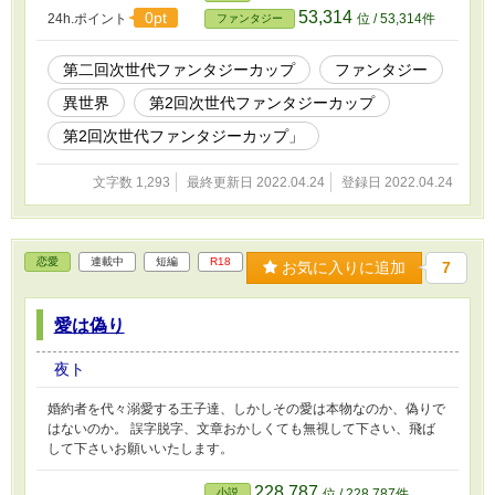
半をしめるが時々見える人間も居る、見える人間をスカウトして育
53,314
0pt
24h.ポイント
位 / 53,314件
ファンタジー
てる事も我々の仕事だ。 そして、地図には乗って居ないが陰陽師
島にはそういう者のみが出入りを許可されており任務以外は基本的
にこの島に帰還し暮らしていく。
第二回次世代ファンタジーカップ
ファンタジー
異世界
第2回次世代ファンタジーカップ
第2回次世代ファンタジーカップ」
文字数 1,293
最終更新日 2022.04.24
登録日 2022.04.24
恋愛
連載中
短編
R18
お気に入りに追加
7
愛は偽り
夜ト
婚約者を代々溺愛する王子達、しかしその愛は本物なのか、偽りで
はないのか。 誤字脱字、文章おかしくても無視して下さい、飛ば
して下さいお願いいたします。
228,787
小説
位 / 228,787件