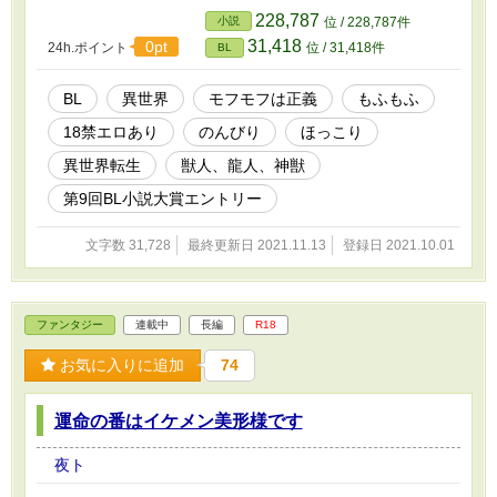
228,787
小説
位 / 228,787件
31,418
0pt
24h.ポイント
位 / 31,418件
BL
BL
異世界
モフモフは正義
もふもふ
18禁エロあり
のんびり
ほっこり
異世界転生
獣人、龍人、神獣
第9回BL小説大賞エントリー
文字数 31,728
最終更新日 2021.11.13
登録日 2021.10.01
ファンタジー
連載中
長編
R18
お気に入りに追加
74
運命の番はイケメン美形様です
夜ト