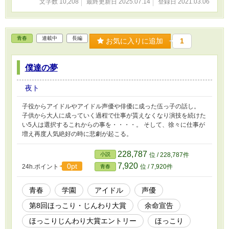
文字数 10,208
最終更新日 2025.07.14
登録日 2021.03.06
青春
連載中
長編
お気に入りに追加
1
僕達の夢
夜ト
子役からアイドルやアイドル声優や俳優に成った伍っ子の話し。
子供から大人に成っていく過程で仕事が貰えなくなり演技を続けた
い5人は選択するこれからの事を・・・・。 そして、徐々に仕事が
増え再度人気絶好の時に悲劇が起こる。
228,787
小説
位 / 228,787件
7,920
0pt
24h.ポイント
位 / 7,920件
青春
青春
学園
アイドル
声優
第8回ほっこり・じんわり大賞
余命宣告
ほっこりじんわり大賞エントリー
ほっこり