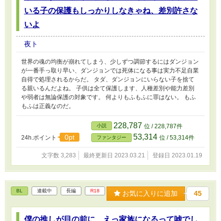
いる子の保護もしっかりしなきゃね、差別許さな
いよ
夜ト
世界の魂の均衡が崩れてしまう、少しずつ調節するにはダンジョン
が一番手っ取り早い、ダンジョンでは死体になる事は実力不足自業
自得で処理されるからだ。 タダ、ダンジョンにいらない子を捨て
る親いるんだよね。 子供は全て保護します、人種差別や能力差別
や弱者は無論保護の対象です。 何よりもふもふに罪はない。 もふ
もふは正義なのだ。
228,787
小説
位 / 228,787件
53,314
0pt
24h.ポイント
位 / 53,314件
ファンタジー
文字数 3,283
最終更新日 2023.03.21
登録日 2023.01.19
BL
連載中
長編
R18
お気に入りに追加
45
僕の推しが目の前に、えっ家族になるって嘘でし