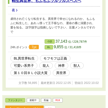
転生異世界、もふもふツルツルスベスベ
夜ト
虐待され亡くなり転生する、異世界で幸せになれるのか。 もふも
ふに転生した、あれっ僕って王子様なの。 運命の番に溺愛され、
愛を知る。 誤字脱字は指摘しないで下さい、豆腐メンタルですの
で
37,143
小説
位 / 228,787件
9,855
7pt
24h.ポイント
位 / 31,418件
BL
BL異世界転生
モフモフは正義
可愛い系男子
龍人
神界
獣人
第１０回ＢＬ小説大賞
異世界
文字数 56,895
最終更新日 2022.12.05
登録日 2022.10.02
ファンタジー
連載中
長編
R18