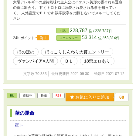
太陽アレルギーの虐待気味な主人公はイケメン美形の番それも運命
の番に出会う。 甘くトロトロに溺愛され愛される事を知ってい
く。 人外設定でＢＬです 誤字脱字を指摘しないでスルーしてくだ
さい
228,787
小説
位 / 228,787件
53,314
0pt
24h.ポイント
位 / 53,314件
ファンタジー
ほのぼの
ほっこりじんわり大賞エントリー
ヴァンパイア×人間
ＢＬ
18禁エロあり
文字数 70,383
最終更新日 2021.09.30
登録日 2021.07.12
BL
連載中
長編
R18
お気に入りに追加
68
華の運命
夜ト
この世には薔薇と呼ばれる最高品のペットがいるそして、蕾はまだ