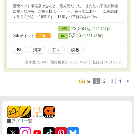
愛玩ペット販売店はなんと、孤児院だった。 まだ幼い子供が快感
に耐えながら、ご主人様に・・・・。 色々な話あり、一話完結ぽ
く見てください 18禁です、18歳より下はみないでね。
22,068
小説
位 / 228,787件
5,516
28pt
24h.ポイント
位 / 31,418件
BL
BL
拘束
甘々
調教
文字数 3,769
最終更新日 2021.04.27
登録日 2021.02.20
66
1
2
3
4
件
アプリ一覧