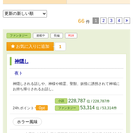
66
1
2
3
4
件
ファンタジー
連載中
長編
R18
お気に入りに追加
1
神隠し
夜ト
神隠しされる話しや、神様や精霊、聖獣、妖怪に誘拐されて神域に
お持ち帰りされるお話し。
228,787
小説
位 / 228,787件
53,314
0pt
24h.ポイント
位 / 53,314件
ファンタジー
ホラー風味