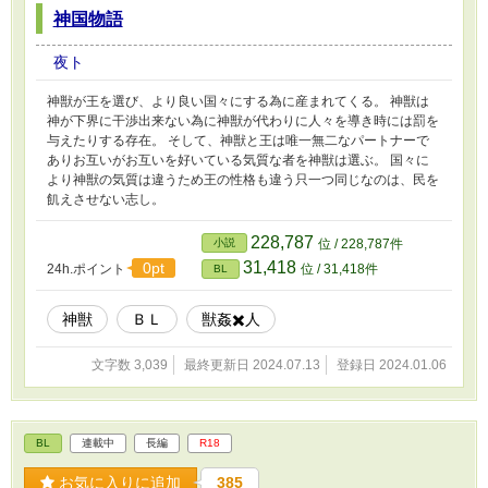
神国物語
夜ト
神獣が王を選び、より良い国々にする為に産まれてくる。 神獣は
神が下界に干渉出来ない為に神獣が代わりに人々を導き時には罰を
与えたりする存在。 そして、神獣と王は唯一無二なパートナーで
ありお互いがお互いを好いている気質な者を神獣は選ぶ。 国々に
より神獣の気質は違うため王の性格も違う只一つ同じなのは、民を
飢えさせない志し。
228,787
小説
位 / 228,787件
31,418
0pt
24h.ポイント
位 / 31,418件
BL
神獣
ＢＬ
獣姦✖️人
文字数 3,039
最終更新日 2024.07.13
登録日 2024.01.06
BL
連載中
長編
R18
お気に入りに追加
385