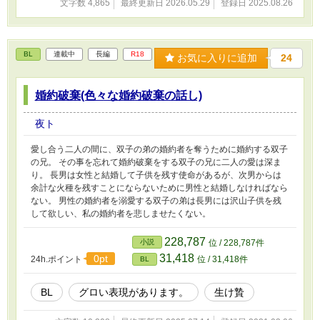
文字数 4,865
最終更新日 2026.05.29
登録日 2025.08.26
BL
連載中
長編
R18
お気に入りに追加
24
婚約破棄(色々な婚約破棄の話し)
夜ト
愛し合う二人の間に、双子の弟の婚約者を奪うために婚約する双子
の兄。 その事を忘れて婚約破棄をする双子の兄に二人の愛は深ま
り。 長男は女性と結婚して子供を残す使命があるが、次男からは
余計な火種を残すことにならないために男性と結婚しなければなら
ない。 男性の婚約者を溺愛する双子の弟は長男には沢山子供を残
して欲しい、私の婚約者を悲しませたくない。
228,787
小説
位 / 228,787件
31,418
0pt
24h.ポイント
位 / 31,418件
BL
BL
グロい表現があります。
生け贄