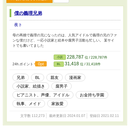
僕の義理兄弟
夜ト
母の再婚で義理の兄になったのは、人気アイドルで義理の兄のファ
ンな僕だけど、一応小説家と絵本や腐男子活動も忙しい。 某サイ
トでも書いてました
228,787
小説
位 / 228,787件
31,418
0pt
24h.ポイント
位 / 31,418件
BL
兄弟
BL
親友
漫画家
小説家、絵描き
腐男子
ピアニスト、声優、アイドル
お金持ち学園
執事、メイド
家族愛
文字数 112,273
最終更新日 2024.01.07
登録日 2021.02.11