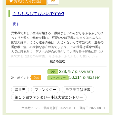
お気に入りに追加
22
もふもふしてもいいですか❓
夜ト
異世界で新しい生活が始まる、微笑ましいのんびりもふもふしてゆ
っくりと遊んで幸せを掴む。 可愛いいは正義のショタはもふもふ
動物大好き、ええっ運命の番は一人じゃないって本当なの、運命の
番は唯一無二の大切な存在の筈でしょう。 この世界は運命の番を
大切に護る為に、何人もの運命の番がいて大切な番を屋敷に閉じ込
めて大切に護るのが常識。 もふもふ、ふわふわ、可愛い、ショ
タ、天然、天使、のんびり、まったりが盛りだくさんのはず、 誤
字脱字は指摘しないで、スルーして下さい。
228,787
小説
位 / 228,787件
53,314
0pt
24h.ポイント
位 / 53,314件
ファンタジー
異世界
ファンタジー
モフモフは正義
第１５回ファンタジー小説大賞エントリー
文字数 6,173
最終更新日 2022.08.11
登録日 2022.08.01