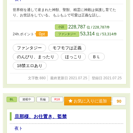
世界樹を通して産まれた神獣、聖獣、精霊に神殿は保護し育てた
り、お世話をしている。 もふもふで可愛は正義な話し。
228,787
小説
位 / 228,787件
53,314
0pt
24h.ポイント
位 / 53,314件
ファンタジー
ファンタジー
モフモフは正義
のんびり、まったり
ほっこり
ＢＬ
18禁エロあり
文字数 880
最終更新日 2021.07.25
登録日 2021.07.25
BL
連載中
長編
R18
お気に入りに追加
90
旦那様、お仕置き、監禁
夜ト