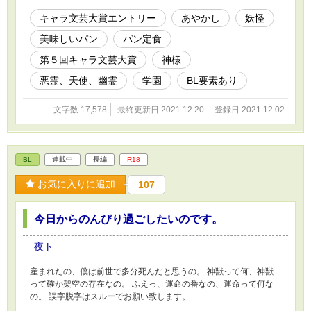
キャラ文芸大賞エントリー
あやかし
妖怪
美味しいパン
パン定食
第５回キャラ文芸大賞
神様
悪霊、天使、幽霊
学園
BL要素あり
文字数 17,578
最終更新日 2021.12.20
登録日 2021.12.02
BL
連載中
長編
R18
お気に入りに追加
107
今日からのんびり過ごしたいのです。
夜ト
産まれたの、僕は前世で多分死んだと思うの。 神獣って何、神獣
って確か架空の存在なの。 ふえっ、運命の番なの、運命って何な
の。 誤字脱字はスルーでお願い致します。