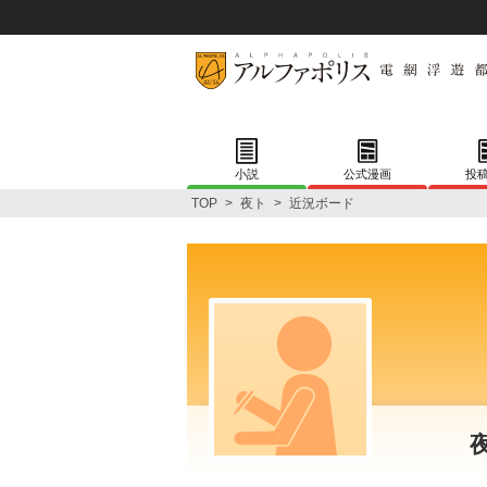
小説
公式漫画
投
TOP
>
夜ト
>
近況ボード