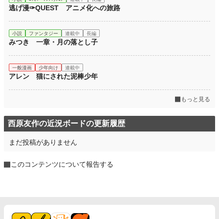
逃げ漫✑QUEST アニメ化への旅路
小説
ファンタジー
連載中
長編
みつき 一章・月の落とし子
一般漫画
少年向け
連載中
アレン 猫にされた泥棒少年
もっと見る
西原友作の近況ボードの更新履歴
まだ投稿がありません
このコンテンツについて報告する