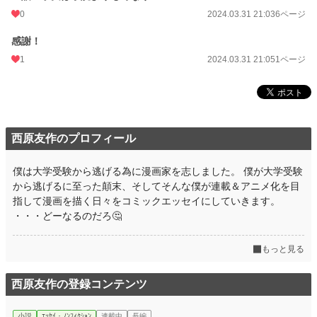
0
2024.03.31 21:03
6ページ
感謝！
1
2024.03.31 21:05
1ページ
西原友作のプロフィール
僕は大学受験から逃げる為に漫画家を志しました。 僕が大学受験
から逃げるに至った顛末、そしてそんな僕が連載＆アニメ化を目
指して漫画を描く日々をコミックエッセイにしていきます。
・・・どーなるのだろ🤔
もっと見る
西原友作の登録コンテンツ
小説
ｴｯｾｲ・ﾉﾝﾌｨｸｼｮﾝ
連載中
長編