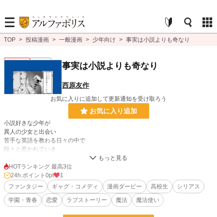
TOP
>
投稿漫画
>
一般漫画
>
少年向け
>
事実は小説よりも奇なり
少年向け
連載中
事実は小説よりも奇なり
西原友作
お気に入りに追加して更新通知を受け取ろう
お気に入り追加
小説好きな少年が
異人の少女と出会い
苦手な英語を教わる日々の中で
段々と惹かれていき
告白するのだが・・・
HOTランキング 最高3位
少女は実は魔法使いだった！
24h.ポイント
0pt
1
ファンタジー
ギャグ・コメディ
漫画ダービー
高校生
シリアス
漫画
8,555 位 / 8,555 件
学園・青春
恋愛
ラブストーリー
魔法
魔法使い
少年向け
2,488 位 / 2,488 件