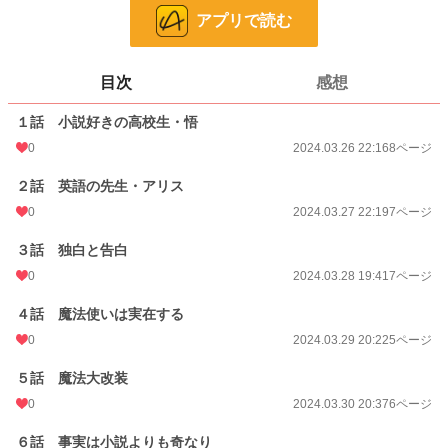
アプリで読む
お気に入り
4
24h.ポイント
0 pt
目次
感想
ページ数
40
１話 小説好きの高校生・悟
更新日時
2024.03.31 21:05
0
2024.03.26 22:16
8ページ
初回公開日時
2024.03.26 22:16
２話 英語の先生・アリス
週間ポイント
0 pt (8,555 位)
0
2024.03.27 22:19
7ページ
月間ポイント
0 pt (8,555 位)
３話 独白と告白
年間ポイント
133 pt (3,001 位)
0
2024.03.28 19:41
7ページ
累計ポイント
2,994 pt (4,328 位)
４話 魔法使いは実在する
0
2024.03.29 20:22
5ページ
５話 魔法大改装
0
2024.03.30 20:37
6ページ
６話 事実は小説よりも奇なり