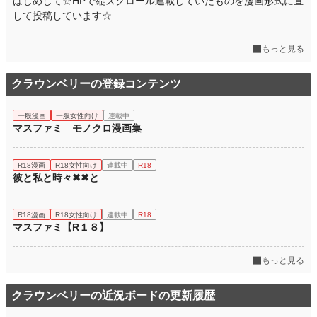
はじめして☆HPで縦スクロール連載していたものを漫画形式に直
して投稿しています☆
もっと見る
クラウンベリーの登録コンテンツ
一般漫画
一般女性向け
連載中
マスファミ モノクロ漫画集
R18漫画
R18女性向け
連載中
R18
彼と私と時々✖✖と
R18漫画
R18女性向け
連載中
R18
マスファミ【R１８】
もっと見る
クラウンベリーの近況ボードの更新履歴