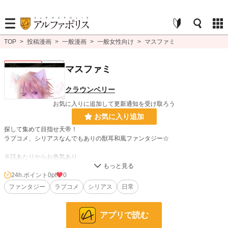
TOP
>
投稿漫画
>
一般漫画
>
一般女性向け
>
マスファミ
一般女性向け
連載中
マスファミ
クラウンベリー
お気に入りに追加して更新通知を受け取ろう
お気に入り追加
探して集めて目指せ天帝！
ラブコメ、シリアスなんでもありの獣耳和風ファンタジー☆
８話あたりからお色気あり
本編完結後、日常編へと続きます☆
24h.ポイント
0pt
0
ファンタジー
ラブコメ
シリアス
日常
漫画
8,552 位 / 8,552 件
アプリで読む
一般女性向け
2,537 位 / 2,537 件