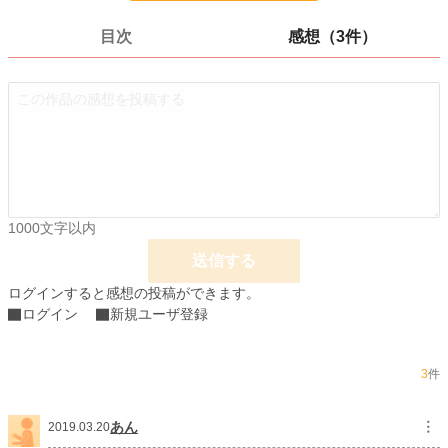
お気に入り
534
目次
感想（3件）
24h.ポイント
0 pt
ページ数
246
更新日時
2019.02.16 11:53
初回公開日時
2017.01.12 19:13
週間ポイント
70 pt (304 位)
月間ポイント
196 pt (470 位)
1000文字以内
年間ポイント
1,351 pt (998 位)
送信する
累計ポイント
669,582 pt (24 位)
ログインすると感想の投稿ができます。
ログイン
新規ユーザ登録
3
件
あん
︙
2019.03.20