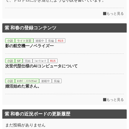
で、ドロドロにかき混ぜたような小説を書いています。
もっと見る
紫 和春の登録コンテンツ
小説
ライト文芸
連載中
長編
R15
影の航空機━ノベライズ━
小説
SF
完結
ｼｮｰﾄｼｮｰﾄ
R15
次世代型仕様のAIコンピュータについて
小説
ｴｯｾｲ・ﾉﾝﾌｨｸｼｮﾝ
連載中
長編
婚活始めた紫さん。
もっと見る
紫 和春の近況ボードの更新履歴
まだ投稿がありません