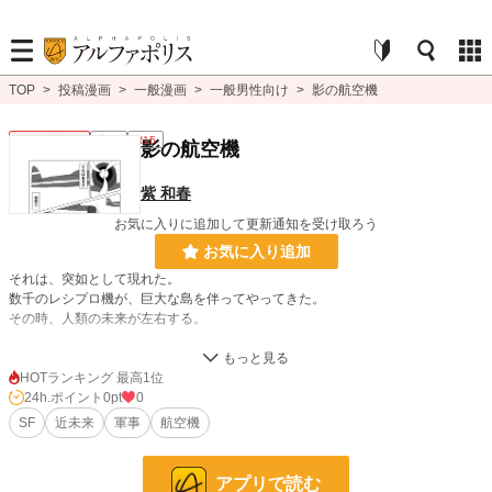
TOP
>
投稿漫画
>
一般漫画
>
一般男性向け
>
影の航空機
一般男性向け
完結
R15
影の航空機
紫 和春
お気に入りに追加して更新通知を受け取ろう
お気に入り追加
それは、突如として現れた。
数千のレシプロ機が、巨大な島を伴ってやってきた。
その時、人類の未来が左右する。
漫画
8,554 位 / 8,554 件
HOTランキング 最高1位
24h.ポイント
0pt
0
一般男性向け
2,374 位 / 2,374 件
SF
近未来
軍事
航空機
お気に入り
3
24h.ポイント
0 pt
アプリで読む