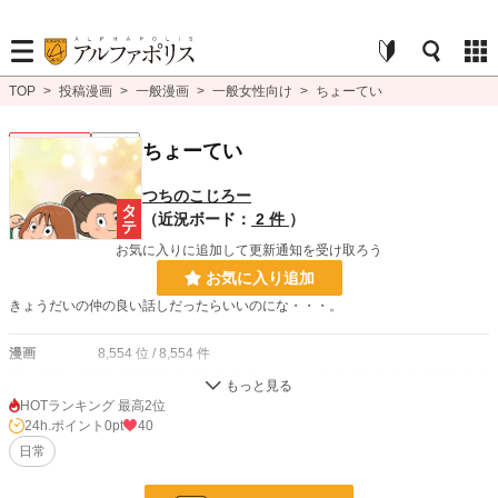
TOP
>
投稿漫画
>
一般漫画
>
一般女性向け
>
ちょーてい
一般女性向け
連載中
ちょーてい
つちのこじろー
（近況ボード：
2 件
）
お気に入りに追加して更新通知を受け取ろう
お気に入り追加
きょうだいの仲の良い話しだったらいいのにな・・・。
漫画
8,554 位 / 8,554 件
一般女性向け
2,538 位 / 2,538 件
HOTランキング 最高2位
24h.ポイント
0pt
40
お気に入り
1
日常
24h.ポイント
0 pt