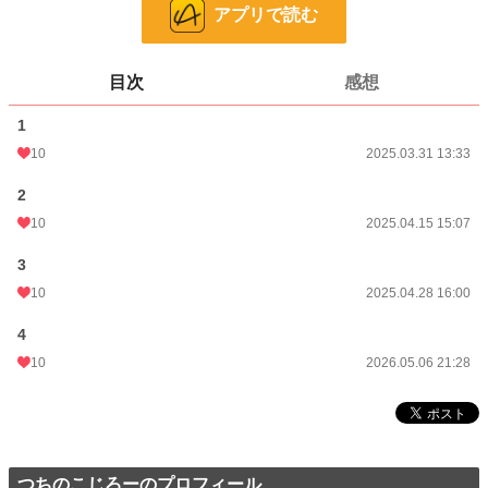
話数
4
アプリで読む
更新日時
2026.05.06 21:28
目次
感想
初回公開日時
2025.03.31 13:33
1
週間ポイント
0 pt (8,554 位)
10
2025.03.31 13:33
月間ポイント
0 pt (8,554 位)
2
年間ポイント
564 pt (1,761 位)
10
2025.04.15 15:07
累計ポイント
1,734 pt (5,553 位)
3
10
2025.04.28 16:00
4
10
2026.05.06 21:28
つちのこじろーのプロフィール