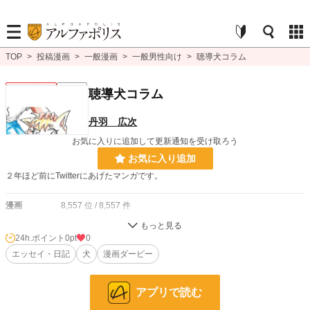
TOP
>
投稿漫画
>
一般漫画
>
一般男性向け
>
聴導犬コラム
一般男性向け
連載中
聴導犬コラム
丹羽 広次
お気に入りに追加して更新通知を受け取ろう
お気に入り追加
２年ほど前にTwitterにあげたマンガです。
漫画
8,557 位 / 8,557 件
一般男性向け
2,375 位 / 2,375 件
24h.ポイント
0pt
0
お気に入り
エッセイ・日記
5
犬
漫画ダービー
24h.ポイント
0 pt
アプリで読む
ページ数
36