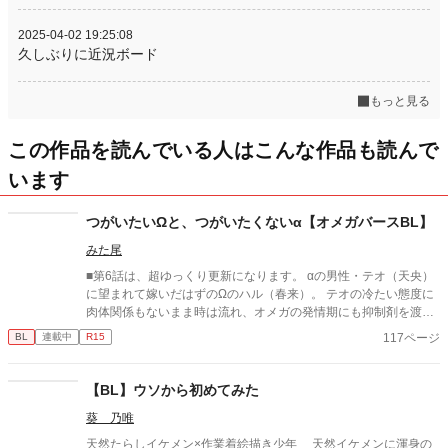
2025-04-02 19:25:08
久しぶりに近況ボード
もっと見る
この作品を読んでいる人はこんな作品も読んで
います
つがいたいΩと、つがいたくないα【オメガバースBL】
みた尾
■第6話は、超ゆっくり更新になります。 αの男性・テオ（天央）
に望まれて嫁いだはずのΩのハル（春来）。 テオの冷たい態度に
肉体関係もないまま時は流れ、オメガの発情期にも抑制剤を渡さ
れる。 ある日、ハルは喪っていた記憶を取り戻し、テオの兄であ
117ページ
BL
連載中
R15
るアルファと”つがい”だったことを思い出す。 しかし”運命のつが
い”は、テオだった。 「運命のつがい」の二人は、つがうことが
できるのか――。 シリアスとコメディが入り混じります。 ※攻め
【BL】ウソから初めてみた
に、他所に子供が居た事実が判明する描写あります。 作中に、
葵 乃唯
「空と大地」の登場人物が出てきます。 https://www.alphapolis.c
o.jp/manga/329466450/93442415
天然たらしイケメン×作業着絵描き少年 天然イケメンに渾身の