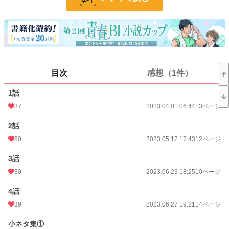
ページ数
180
更新日時
2026.06.01 22:05
初回公開日時
2023.04.01 06:44
週間ポイント
486 pt (49 位)
目次
感想（1件）
月間ポイント
1,463 pt (64 位)
1話
年間ポイント
21,069 pt (52 位)
37
2023.04.01 06:44
13ページ
累計ポイント
134,615 pt (124 位)
2話
50
2023.05.17 17:43
12ページ
3話
30
2023.06.23 18:25
10ページ
4話
39
2023.06.27 19:21
14ページ
小ネタ集①