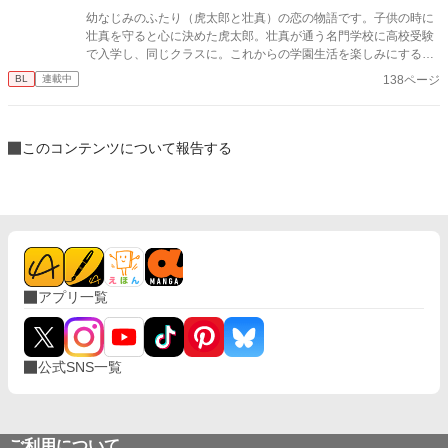
幼なじみのふたり（虎太郎と壮真）の恋の物語です。子供の時に
壮真を守ると心に決めた虎太郎。壮真が通う名門学校に高校受験
で入学し、同じクラスに。これからの学園生活を楽しみにする二
人だったが、壮真に魔の手が…。 ※4、5話は特にやな感じの展開
138ページ
BL
連載中
なので閲覧注意です…。飛ばしていただいても、壮真がひどい目
にあったんだなーって思って6話に進んでいただいたらよいかな
と思います。 一応、7話で事件解決（？）しました。
このコンテンツについて報告する
アプリ一覧
公式SNS一覧
ご利用について