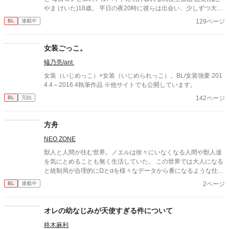
やま けいた)18歳。 平日の夜20時に彼らは出会い、少しずつ大人
になっていくー…。 ただの男が、ただの男の子に恋をした。 そん
129ページ
BL
連載中
な彼らの苦くて酸っぱくてタバコくさい 年上社会人×思春期高校
生の成長物語。 2019年執筆のため絵柄にブレがございます。
女装ごっこ。
蟻乃亮/ant.
女装（いじめっこ）×女装（いじめられっこ）。BL/女装強要 201
4.4～2016.4執筆作品 ※他サイトでも公開しています。
142ページ
BL
完結
方舟
NEO ZONE
獣人と人間が住む世界。ノエルは徐々にいなくなる人間や獣人達
を気にとめることも無く生活していた。 この世界では大人になる
と統制局が合理的にΩとαを様々なデータから番になるような仕組
みだった。 基本的には番の組み合わせは獣人には獣人、しかしノ
2ページ
BL
連載中
エルの番は人間だった。そして…
オレの幼なじみが天使すぎる件について
柊木麻利