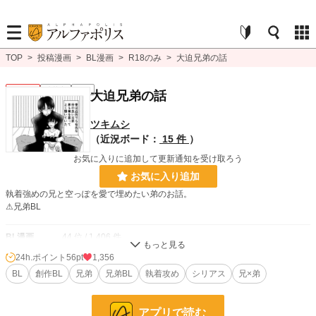
TOP
>
投稿漫画
>
BL漫画
>
R18のみ
>
大迫兄弟の話
BL R18
連載中
R18
大迫兄弟の話
ツキムシ
（近況ボード：
15 件
）
お気に入りに追加して更新通知を受け取ろう
お気に入り追加
執着強めの兄と空っぽを愛で埋めたい弟のお話。
⚠兄弟BL
BL漫画
44 位 / 1,406 件
24h.ポイント
56pt
1,356
BL R18
16 位 / 326 件
BL
創作BL
兄弟
兄弟BL
執着攻め
シリアス
兄×弟
お気に入り
190
24h.ポイント
56 pt
アプリで読む