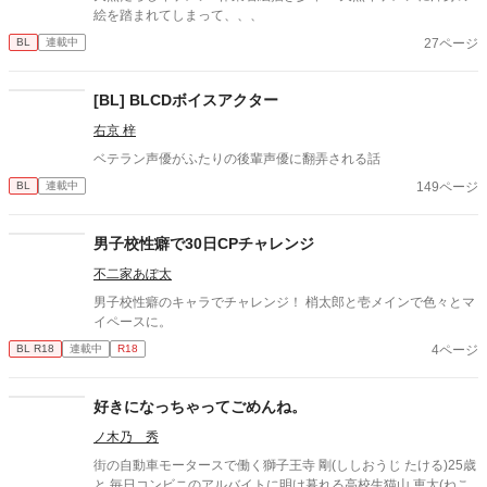
絵を踏まれてしまって、、、
27ページ
BL
連載中
[BL] BLCDボイスアクター
右京 梓
ベテラン声優がふたりの後輩声優に翻弄される話
149ページ
BL
連載中
男子校性癖で30日CPチャレンジ
不二家あぽ太
男子校性癖のキャラでチャレンジ！ 梢太郎と壱メインで色々とマ
イペースに。
4ページ
BL R18
連載中
R18
好きになっちゃってごめんね。
ノ木乃 秀
街の自動車モータースで働く獅子王寺 剛(ししおうじ たける)25歳
と 毎日コンビニのアルバイトに明け暮れる高校生猫山 恵太(ねこ