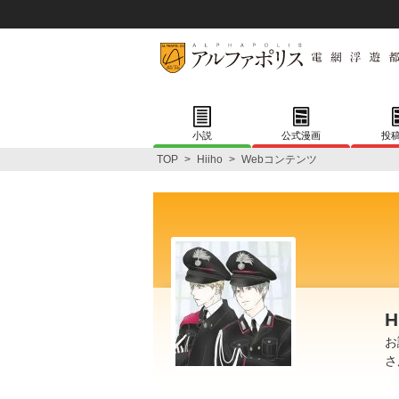
小説
公式漫画
投
TOP
>
Hiiho
>
Webコンテンツ
H
お
さ