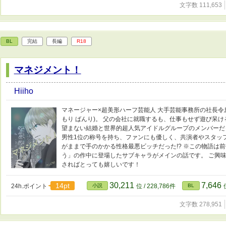
文字数 111,653
BL
完結
長編
R18
マネジメント！
Hiiho
マネージャー×超美形ハーフ芸能人 大手芸能事務所の社長令
もり ばんり)。 父の会社に就職するも、仕事もせず遊び呆
望まない結婚と世界的超人気アイドルグループのメンバーだ
男性1位の称号を持ち、ファンにも優しく、共演者やスタッ
がままで手のかかる性格最悪ビッチだった!? ※この物語は
う」の作中に登場したサブキャラがメインの話です。 ご興
さればとっても嬉しいです！
30,211
7,646
14pt
24h.ポイント
小説
位 / 228,786件
BL
文字数 278,951