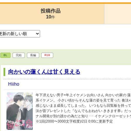
投稿作品
10
件
BL
完結
長編
R18
向かいの蓮くんは甘く見える
Hiiho
年下冴えない男子×年上イケメンお向いさん 向かいの家の 蓮
系イケメン。 小さい頃からそんな蓮の姿を見て育った 奏汰
感じないまま成長してしまった。 いつもなら回覧板を持って
汰が昔プレゼントした『なんでもおねがい ききます券』だっ
ナル開発が別の誰かの為だと知り･･･ イケメンクローゼッ
※1回(2000〜3000文字程度)/2日 0:00に更新予定