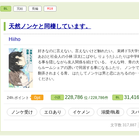
BL
完結
長編
R18
天然ノンケと同棲しています。
Hiiho
好きなのに言えない。言えないけど触れたい。 束縛ドS大学生
あお)と社会人の小林 涼太(こばやし りょうた) ふたりは
る事を隠しながら友人関係を続けている。 そんな時、青の
らルームシェアの誘いで同居する事になるふたり。 ノンケ
翻弄されまくる青。 はたしてノンケは男と恋におちるのか･
ください。
228,786
31,41
0pt
24h.ポイント
小説
位 / 228,786件
BL
ノンケ受け
エロあり
イケメン
溺愛/執着
ス
文字数 317,887