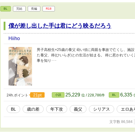
BL
完結
長編
R18
僕が差し出した手は君にどう映るだろう
Hiiho
男子高校生×25歳の養父 幼い頃に両親を事故で亡くし、施設
た養父、柊(ひいらぎ)との生活が始まる。 柊に惹かれてい
事を知り･･･
25,229
6,335
21pt
24h.ポイント
小説
位 / 228,786件
BL
BL
歳の差
年下攻
義父
シリアス
エロあ
文字数 86,584