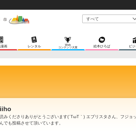
Web
稿漫画
レンタル
絵本ひろば
ビジ
コンテンツ大賞
iiho
読みくださりありがとうございます(´TωT｀) エブリスタさん、フジョ
んでも投稿させて頂いています。