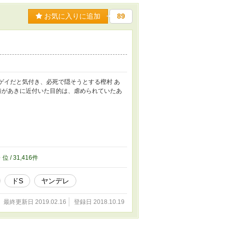
お気に入りに追加
89
ゲイだと気付き、必死で隠そうとする樫村 あ
 榛があきに近付いた目的は、虐められていたあ
6
位 / 31,416件
ドS
ヤンデレ
最終更新日 2019.02.16
登録日 2018.10.19