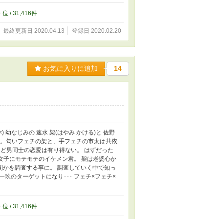
6
位 / 31,416件
最終更新日 2020.04.13
登録日 2020.02.20
お気に入りに追加
14
幼なじみの 速水 架(はやみ かける)と 佐野
った。匂いフェチの架と、手フェチの市太は共依
ど男同士の恋愛は有り得ない。 はずだった
。女子にモテモテのイケメン君。 架は老婆心か
人間かを調査する事に。 調査していく中で知っ
玖のターゲットになり･･･ フェチ×フェチ×
6
位 / 31,416件