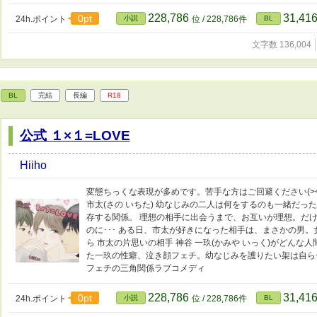
228,786
31,41
0pt
24h.ポイント
小説
位 / 228,786件
BL
文字数 136,004
BL
完結
長編
R18
公式 １×１=LOVE
Hiiho
変態ちっくな表現が多めです。苦手な方はご回避ください(><) 
市太(さの いちた) 幼なじみの二人は何をするのも一緒だ
存する関係。 理想の相手に出会うまで、お互いが理想。だけ
のに･･･ ある日、市太が好きになった相手は、まさかの男
ら 市太の片思いの相手 神谷 一玖(かみや いっく)がどんな
た一玖の性癖、泣き顔フェチ。幼なじみを護りたい架は自ら一
フェチの三角関係ラブコメディ
228,786
31,41
0pt
24h.ポイント
小説
位 / 228,786件
BL