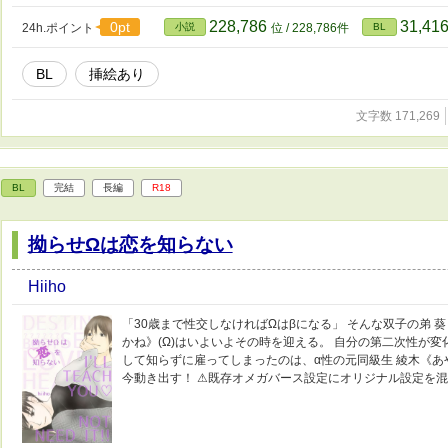
228,786
31,41
0pt
24h.ポイント
小説
位 / 228,786件
BL
BL
挿絵あり
文字数 171,269
BL
完結
長編
R18
拗らせΩは恋を知らない
Hiiho
「30歳まで性交しなければΩはβになる」 そんな双子の弟 葵
かね》(Ω)はいよいよその時を迎える。 自分の第二次性が
して知らずに雇ってしまったのは、‪α‬性の元同級生 綾木《あ
今動き出す！ ⚠既存オメガバース設定にオリジナル設定を混ぜ