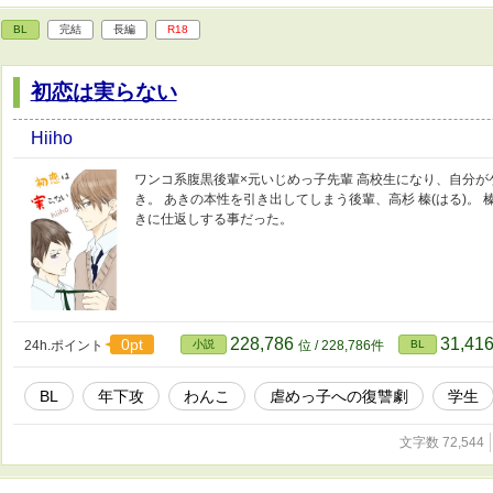
BL
完結
長編
R18
初恋は実らない
Hiiho
ワンコ系腹黒後輩×元いじめっ子先輩 高校生になり、自分が
き。 あきの本性を引き出してしまう後輩、高杉 榛(はる)。
きに仕返しする事だった。
228,786
31,41
0pt
24h.ポイント
小説
位 / 228,786件
BL
BL
年下攻
わんこ
虐めっ子への復讐劇
学生
文字数 72,544