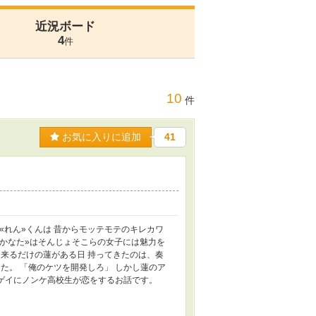
近況ボード
4
件
10
件
お気に入りに追加
41
«れん»くんは 昔からモッテモテのキレカワ
«かなた»はそんじょそこらの女子には魅力を
来るだけの蓮がある日 持ってきたのは、奏
た。 「俺のケツを開発しろ」 しかし蓮のア
トゲイにノンケ高校生が恋をするお話です。