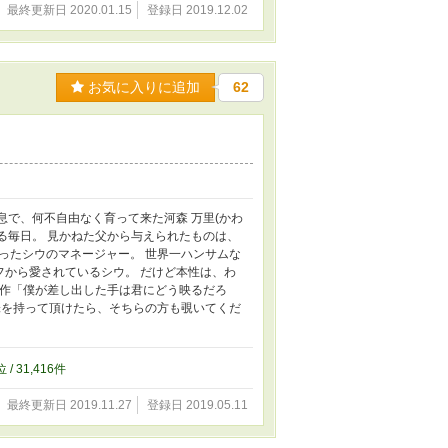
最終更新日 2020.01.15
登録日 2019.12.02
お気に入りに追加
62
息で、何不自由なく育って来た河森 万里(かわ
ける毎日。 見かねた父から与えられたものは、
ったシウのマネージャー。 世界一ハンサムな
フから愛されているシウ。 だけど本性は、わ
前作「僕が差し出した手は君にどう映るだろ
味を持って頂けたら、そちらの方も覗いてくだ
位 / 31,416件
最終更新日 2019.11.27
登録日 2019.05.11