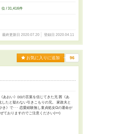
6
位 / 31,416件
最終更新日 2020.07.20
登録日 2020.04.11
お気に入りに追加
96
《あおい》(α)の言葉を信じてきた兄 茜《あ
変化したと疑わない引きこもりの兄。 家政夫と
やき》で･･･ 恋愛経験無し童貞処女Ωの運命が
ておりますのでご注意ください(><)