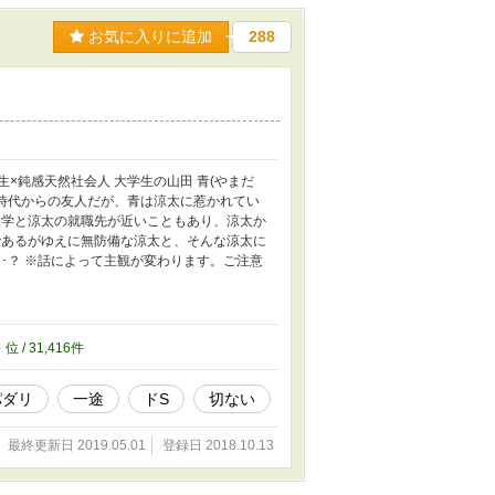
お気に入りに追加
288
×鈍感天然社会人 大学生の山田 青(やまだ
中学時代からの友人だが、青は涼太に惹かれてい
大学と涼太の就職先が近いこともあり、涼太か
であるがゆえに無防備な涼太と、そんな涼太に
･･？ ※話によって主観が変わります。ご注意
6
位 / 31,416件
パダリ
一途
ドS
切ない
最終更新日 2019.05.01
登録日 2018.10.13