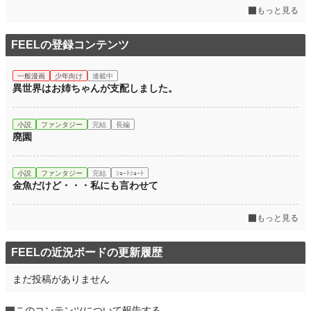
もっと見る
FEELの登録コンテンツ
一般漫画
少年向け
連載中
異世界はお姉ちゃんが支配しました。
小説
ファンタジー
完結
長編
廃園
小説
ファンタジー
完結
ｼｮｰﾄｼｮｰﾄ
金魚だけど・・・私にも言わせて
もっと見る
FEELの近況ボードの更新履歴
まだ投稿がありません
このコンテンツについて報告する