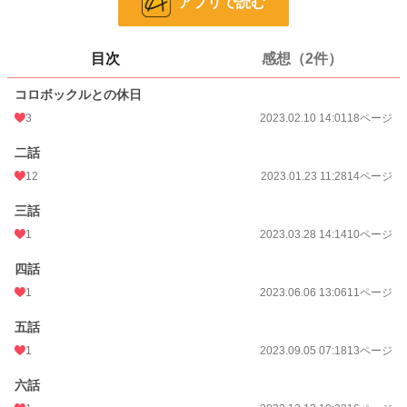
アプリで読む
ページ数
140
更新日時
2025.08.22 09:56
目次
感想（2件）
初回公開日時
2022.09.20 11:07
コロボックルとの休日
週間ポイント
3
14 pt (820 位)
2023.02.10 14:01
18ページ
月間ポイント
42 pt (1,152 位)
二話
12
2023.01.23 11:28
14ページ
年間ポイント
3,499 pt (465 位)
三話
累計ポイント
27,479 pt (978 位)
1
2023.03.28 14:14
10ページ
四話
1
2023.06.06 13:06
11ページ
五話
1
2023.09.05 07:18
13ページ
六話