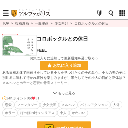
TOP
>
投稿漫画
>
一般漫画
>
少女向け
>
コロボックルとの休日
少女向け
連載中
コロボックルとの休日
FEEL
お気に入りに追加して更新通知を受け取ろう
お気に入り追加
ある日植木鉢で雨宿りをしている小人を見つけた女の子のみう。小人の男の子に
別世界に連れて行かれ冒険を楽しみますが、果たしてその小人の目的と正体は？
メルヘンとホラーと恋愛の青春ストーリー。
漫画
8,555 位 / 8,555 件
24h.ポイント
0pt
31
恋愛
ファンタジー
少女漫画
メルヘン
バトルアクション
人外
少女向け
1,155 位 / 1,155 件
ホラー
ほのぼの時々シリアス
小人
かわいい
お気に入り
24
24h.ポイント
0 pt