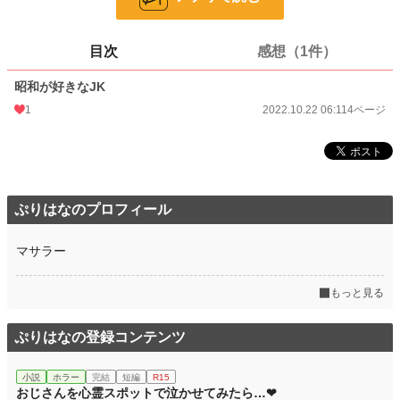
ページ数
4
更新日時
2022.10.22 06:11
目次
感想（1件）
初回公開日時
2022.10.22 06:11
昭和が好きなJK
週間ポイント
0 pt (8,555 位)
1
2022.10.22 06:11
4ページ
月間ポイント
14 pt (1,877 位)
年間ポイント
336 pt (2,233 位)
累計ポイント
8,877 pt (2,310 位)
ぷりはなのプロフィール
マサラー
もっと見る
ぷりはなの登録コンテンツ
小説
ホラー
完結
短編
R15
おじさんを心霊スポットで泣かせてみたら…❤