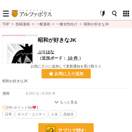
TOP
>
投稿漫画
>
一般漫画
>
一般女性向け
>
昭和が好きなJK
一般女性向け
連載中
昭和が好きなJK
ぷりはな
（近況ボード：
10 件
）
お気に入りに追加して更新通知を受け取ろう
お気に入り追加
昭和が好きなJK
漫画
8,555 位 / 8,555 件
一般女性向け
2,538 位 / 2,538 件
24h.ポイント
0pt
1
お気に入り
日常
ギャグ・コメディ
12
人生
高校生
24h.ポイント
0 pt
アプリで読む