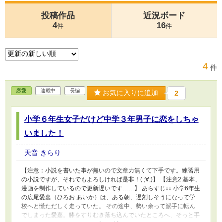
投稿作品
近況ボード
4
16
件
件
4
件
恋愛
連載中
長編
お気に入りに追加
2
小学６年生女子だけど中学３年男子に恋をしちゃ
いました！
天音 きらり
【注意：小説を書いた事が無いので文章力無くて下手です。練習用
の小説ですが、それでもよろしければ是非！( ;∀;)】 【注意2:基本、
漫画を制作しているので更新遅いです……】 あらすじ↓↓ 小学6年生
の広尾愛嘉（ひろお あいか）は、ある朝、遅刻しそうになって学
校へと慌ただしく走っていた。 その途中、勢い余って派手に転ん
でしまった愛嘉。膝をすりむき落ち込んでいたところへ、そっと手