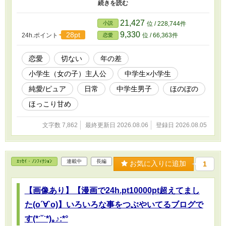
を差し伸べてくれたのは誰もが見とれるような美少年だった。 胸
の高鳴りを覚えた愛嘉は翌日、通学路でさっそく彼を見つけて声を
かける。 しかし、そこにいたのは前日の優しさが嘘のように、不
21,427
小説
位 / 228,744件
愛想でそっけない態度の彼だった。 一瞬怯む愛嘉だったが、持ち
9,330
28pt
24h.ポイント
位 / 66,363件
恋愛
前の明るさでめげずに自己紹介をして食い下がると、そんな彼女の
姿に彼は思わずふっと笑みをこぼし、静かに自分の名前を語り始め
るのだった。 表紙は今度つける予定です。 ※※少女漫画風な内容
恋愛
切ない
年の差
の恋愛小説です～☆ 略称は｢63恋(ろくさんこい)｣、｢しちゃこい｣で
小学生（女の子）主人公
中学生×小学生
す。
純愛/ピュア
日常
中学生男子
ほのぼの
ほっこり甘め
文字数 7,862
最終更新日 2026.08.06
登録日 2026.08.05
ｴｯｾｲ・ﾉﾝﾌｨｸｼｮﾝ
連載中
長編
お気に入りに追加
1
【画像あり】【漫画で24h.pt10000pt超えてまし
た(о´∀`о)】いろいろな事をつぶやいてるブログで
す(*ˊ˘ˋ*)｡♪:*°