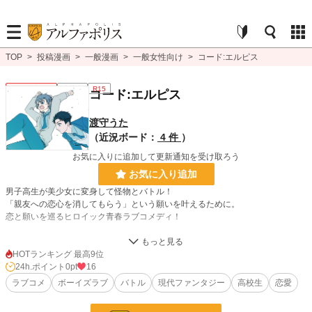
TOP
>
投稿漫画
>
一般漫画
>
一般女性向け
>
コード:エルピス
一般女性向け
連載中
R15
コード:エルピス
渡守うた
（近況ボード：
4 件
）
お気に入りに追加して更新通知を受け取ろう
お気に入り追加
男子高生が美少女に変身して怪物とバトル！
「親友への恋心を消してもらう」という願いを叶えるために。
恋と願いを巡るヒロイック青春ラブコメディ！
漫画
8,551 位 / 8,551 件
HOTランキング 最高9位
24h.ポイント
0pt
16
一般女性向け
2,537 位 / 2,537 件
ラブコメ
ボーイズラブ
バトル
現代ファンタジー
高校生
恋愛
お気に入り
4