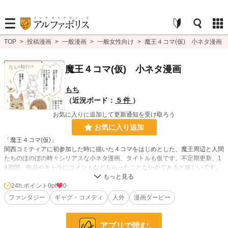
TOP
>
投稿漫画
>
一般漫画
>
一般女性向け
>
魔王４コマ(仮) 小ネタ漫画
一般女性向け
連載中
魔王４コマ(仮) 小ネタ漫画
もち
（近況ボード：
5 件
）
お気に入りに追加して更新通知を受け取ろう
お気に入り追加
「魔王４コマ(仮)」
関西コミティアに初参加した時に描いた４コマをはじめとした、魔王周辺と人間
たちのほのぼの時々シリアスな小ネタ漫画。タイトルも仮です。不定期更新。1
4周間、作品やキャラにコメントなどもらったことないのであると嬉しいです。
本編小説を不定期で更新中。感想あると嬉しいです。
https://www.alphapolis.co.jp/novel/393019994/460710063
24h.ポイント
0pt
0
ファンタジー
ギャグ・コメディ
人外
漫画ダービー
※作品の自作発言や無断転載、生成AIへの使用やネタ帳扱い、SNSなどへの晒し
はやめてください。
※作品制作に生成AIの使用やトレスなどしていません。
アプリで読む