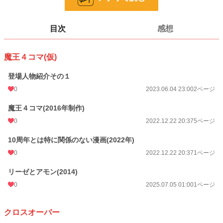
漫画
8,553 位 / 8,553 件
目次
感想
一般女性向け
2,537 位 / 2,537 件
お気に入り
2
魔王４コマ(仮)
24h.ポイント
0 pt
登場人物紹介その１
ページ数
19
0
2023.06.04 23:00
2ページ
更新日時
2026.06.27 09:42
魔王４コマ(2016年制作)
初回公開日時
2022.12.22 20:37
0
2022.12.22 20:37
5ページ
週間ポイント
0 pt (8,553 位)
10周年とは特に関係のない漫画(2022年)
0
2022.12.22 20:37
1ページ
月間ポイント
0 pt (8,553 位)
リーゼとアモン(2014)
年間ポイント
775 pt (1,451 位)
0
2025.07.05 01:00
1ページ
累計ポイント
3,960 pt (3,750 位)
クロスオーバー