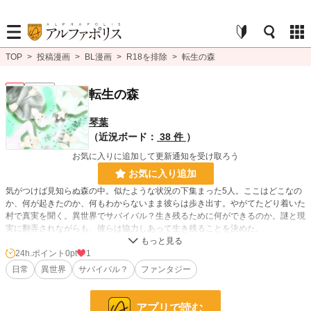
TOP
>
投稿漫画
>
BL漫画
>
R18を排除
>
転生の森
BL
連載中
転生の森
琴葉
（近況ボード：
38 件
）
お気に入りに追加して更新通知を受け取ろう
お気に入り追加
気がつけば見知らぬ森の中。似たような状況の下集まった5人。ここはどこなの
か、何が起きたのか、何もわからないまま彼らは歩き出す。やがてたどり着いた
村で真実を聞く。異世界でサバイバル？生き残るために何ができるのか。謎と現
実に翻弄されながらも、彼らは協力しあって生き残ることを決めた。
自作未発表の原作を元にコミカライズしました。BL要素はありますが、そうい
う期待にはお答えできません。ご了承下さい。
24h.ポイント
0pt
1
日常
異世界
サバイバル？
ファンタジー
BL漫画
1,406 位 / 1,406 件
アプリで読む
BL
1,080 位 / 1,080 件