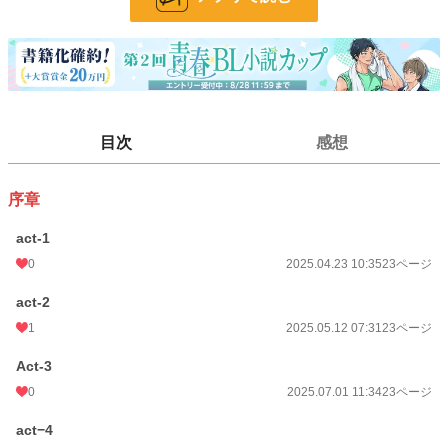
お気に入り
1
24h.ポイント
0 pt
ページ数
115
更新日時
2025.12.01 14:50
目次
感想
初回公開日時
2025.04.23 10:35
序章
週間ポイント
0 pt (1,406 位)
act-1
月間ポイント
42 pt (704 位)
0
2025.04.23 10:35
23ページ
年間ポイント
1,144 pt (561 位)
act-2
累計ポイント
3,453 pt (1,210 位)
1
2025.05.12 07:31
23ページ
Act-3
0
2025.07.01 11:34
23ページ
act−4