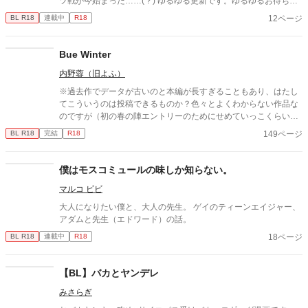
ツ戦が今始まった……(？) ゆるゆる更新です。ゆるゆるお待ち下
さいませ☆
12ページ
BL R18
連載中
R18
Bue Winter
内野蓉（旧よふ）
※過去作でデータが古いのと本編が長すぎることもあり、はたし
てこういうのは投稿できるものか？色々とよくわからない作品な
のですが（初の春の陣エントリーのためにせめていっこくらい未
投稿作をと思い）とりあえず上げてみます。もし問題ありそうな
149ページ
BL R18
完結
R18
ら取り下げますので…。 過去、初参加のコミケで前半だけ紙で頒
布して、最終的にWEBで完結までに5年を要した超大作（？）で
す。長くかかった分だけあって自分的には思い入れの深い作品で
僕はモスコミュールの味しか知らない。
す。 内容は金融経済モノとややマニアックですが、一応（これは
マルコ ビビ
段階としてはR15でいいのかな？悩みます…）BLっぽい箇所もあ
ります。投資銀行とか、インベストメントバンカーとかってわか
大人になりたい僕と、大人の先生。 ゲイのティーンエイジャー、
る人いますかね？？大体あのへんのお話で、後に凄腕のファンド
アダムと先生（エドワード）の話。
マネージャー（顧客から預かった巨額の投資資金を運用する人）
18ページ
BL R18
連載中
R18
になって舞い戻ってくる或る日本人男性がまだ若い頃、米国NYで
修行してた時代はどんな感じだったのか？を妄想して漫画にした
ものです。 とにかく古い作品で既に制作当時の元データが見つか
【BL】バカとヤンデレ
らなくなっているので、セリフの文字とか小さくてすいません。
あと自分が猛烈に背景作画が苦手な人なので、モヤッとしてると
みさらぎ
ころはなんとかイメージで補ってもらえると助かります…。 今見