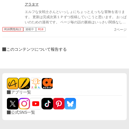
アラタマ
子と楽しく過ごすことができる部活ですがルールは守りましょ
う。 女の子の嫌がることはしない。 暴力行為禁止。 女の子が許
エルフな女戦士さんといっしょにちょっとえっちな冒険を送りま
可していない行為禁止。 女の子が提示したルールを守ること。 金
す。 更新は完成次第１Ｐずつ投稿していこうと思います。 おっぱ
銭の授受はお互い納得したうえで
いのための漫画です。 ページ毎の話の脈絡はいっさい関係なしで
す！ ストーリーよりもおっぱいを優先します。お気を付け下さい
2ページ
R18男性向け
連載中
R18
ｗ
このコンテンツについて報告する
アプリ一覧
公式SNS一覧