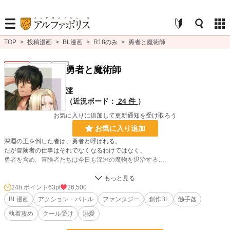
TOP
>
投稿漫画
>
BL漫画
>
R18のみ
>
勇者と魔術師
BL R18
連載中
R18
勇者と魔術師
澪
（近況ボード：
24 件
）
お気に入りに追加して更新通知を受け取ろう
お気に入り追加
深淵の王を倒した者は、勇者と呼ばれる。
だが冒険者の仕事はそれでなくなるわけではなく、
勇者を含め、冒険者たちは今日も深淵の魔物を退治する…。
時代は中世～近代、スチームパンクを含む、ハイファンタジー世界のバトルアク
ションBL漫画です。
24h.ポイント
63pt
26,500
勇者×魔術師 R18 異種姦（触手）あります。
BL漫画
アクション・バトル
ファンタジー
創作BL
触手姦
魔術師総受けです。
執着攻め
クール受け
溺愛
BL漫画
41 位 / 1,406 件