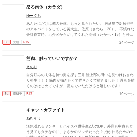
昂る肉体（カラダ）
ゆーぐち
あんたにだけは俺の身体、もっと見られたい。 居酒屋で厨房担当
のアルバイトをしている美大生、佐原（さわら・20）。 不慣れな
会計作業時、厄介客から助けてくれた高部（たかべ・19）と仲良
くなっていく日々のなか、 本分である大学の授業に現れたのは―
24ページ
BL
完結
R15
―。 ※24ページの読切漫画、最後の4ページが性描写を含むため
R15で投稿します。 挿入には至らないのでリバとしています、お
好きな解釈で読んで頂ければ幸いです※
筋肉、触っていいですか？
えのり
自分好みの肉体を持つ男を探す三井 陸上部の田中を見つけおさわ
り発生！！！ 筋肉が描きたくて描きたくて描きました！ 漫画を描
くのははじめてですが、読んでいただけると嬉しいです！
10ページ
BL
連載中
R15
キャット★ファイト
ねむぞう
漢気溢れるヤンキーとハイスペ優等生2人のDK。外見も中身もど
う見てもタチなのに、まさかのソッチだった？ 抱かれるためのケ