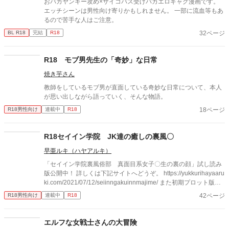
おバカヤンキー攻め×サイコパス受けバカエロギャグ漫画です。
ると色々な意味でつたないところも多い作品ですが、作者として
エッチシーンは男性向け寄りかもしれません。 一部に流血等もあ
はとても頑張って描いていた記憶はあるので、今回も目を止めて
るので苦手な人はご注意。
下さった方にはお楽しみいただけるとありがたいです。
32ページ
BL R18
完結
R18
R18 モブ男先生の「奇妙」な日常
焼き芋さん
教師をしているモブ男が直面している奇妙な日常について、本人
が思い出しながら語っていく、そんな物語。
18ページ
R18男性向け
連載中
R18
R18セイイン学院 JK達の癒しの裏風〇
早亜ルキ（ハヤアルキ）
「セイイン学院裏風俗部 真面目系女子〇生の裏の顔」試し読み
版公開中！ 詳しくは下記サイトへどうぞ。 https://yukkurihayaaru
ki.com/2021/07/12/seiinngakuinnmajime/ また初期プロット版の
エロイラスト追加小説も自サイトで公開しています。よろしけれ
42ページ
R18男性向け
連載中
R18
ばどうぞ。 https://yukkurihayaaruki.com/2021/07/23/seiinnshokip
urotto1/ 裏風〇というエッチな部活動の活動日誌 １ページマンガ
です ヒトクチエロ漫画シリーズ。 twitter/ppprtppp https://yukkurih
エルフな女戦士さんの大冒険
ayaaruki.com←自サイトで先行公開中 〇風俗部利用ルール 女の