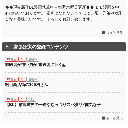
◆◆現在新作BL漫画執筆中－毎週木曜日更新◆◆ ＢＬ漫画を中
心に描いております。 素直になれないこそばゆい系・兄弟や幼馴
染など美味しいです。 よろしくお願い致します。
もっと見る
不二家あぽ太の登録コンテンツ
BL漫画
BL
連載中
歯医者が怖い男が 歯医者に行く話
BL漫画
BL
連載中
帆引商店街の100均さん
BL漫画
BL
完結
【BL】猫耳世界の一途なむっつりスパダリ×健気な子
もっと見る