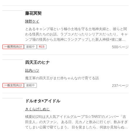
藤花冥契
陣野ケイ
とあるキャンプ場という極小土地を守る土地神夫婦と、彼らと関
わる怪異たちのお話。ラブコメだったりシリアスだったり。 キャ
ンプ場の怪異から土地神にランクアップした新人神様×彼に嫁入
りし夫婦神となったため女体化した元少年のTSF異類婚姻譚でも
500ページ
一般男性向け
連載中
R15
あります。 同じくアルポリ内に載せている「サマーキャンプは眠
れない！」の続編にあたりますが、これ単独でもお読みいただけ
ます！
四天王のヒナ
比内ハツ
魔王軍の四天王がまだ赤ちゃんなので育てる話
237ページ
一般女性向け
連載中
ドルオタ×アイドル
きくらげしめじ
橘夏紀(26)は大人気アイドルグループ“S☆TARS”のメンバー「吉
田圭人」の大ファン。 ある日、元カノと飲みに行くが、飲みすぎ
てしまい公園で寝てしまう。 目を覚ましたら、何故か見知らぬ部