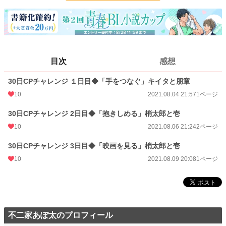
ページ数
4
更新日時
2021.08.09 20:08
初回公開日時
2021.08.04 21:57
週間ポイント
317 pt (71 位)
目次
感想
月間ポイント
1,480 pt (62 位)
30日CPチャレンジ １日目◆「手をつなぐ」キイタと朋章
年間ポイント
5,895 pt (201 位)
10
2021.08.04 21:57
1ページ
累計ポイント
67,722 pt (247 位)
30日CPチャレンジ 2日目◆「抱きしめる」梢太郎と壱
10
2021.08.06 21:24
2ページ
30日CPチャレンジ 3日目◆「映画を見る」梢太郎と壱
10
2021.08.09 20:08
1ページ
不二家あぽ太のプロフィール