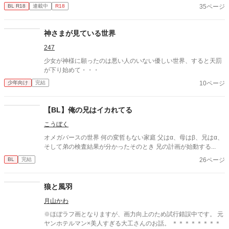
屋に吉田圭人と裸で寝ていてーーーー！？！？
35ページ
BL R18
連載中
R18
神さまが見ている世界
247
少女が神様に願ったのは悪い人のいない優しい世界、すると天罰
が下り始めて・・・
10ページ
少年向け
完結
【BL】俺の兄はイカれてる
こうぼく
オメガバースの世界 何の変哲もない家庭 父はα、母はβ、兄はα、
そして弟の検査結果が分かったそのとき 兄の計画が始動する...
26ページ
BL
完結
狼と風羽
月山かわ
※ほぼラフ画となりますが、画力向上のため試行錯誤中です。 元
ヤンホテルマン×美人すぎる大工さんのお話。 ＊＊＊＊＊＊＊＊