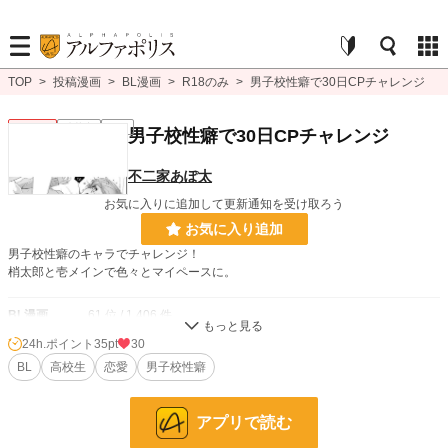
TOP
>
投稿漫画
>
BL漫画
>
R18のみ
>
男子校性癖で30日CPチャレンジ
BL R18
連載中
R18
男子校性癖で30日CPチャレンジ
不二家あぽ太
お気に入りに追加して更新通知を受け取ろう
お気に入り追加
男子校性癖のキャラでチャレンジ！
梢太郎と壱メインで色々とマイペースに。
BL漫画
61 位 / 1,406 件
24h.ポイント
35pt
30
BL R18
29 位 / 326 件
BL
高校生
恋愛
男子校性癖
お気に入り
38
24h.ポイント
35 pt
アプリで読む