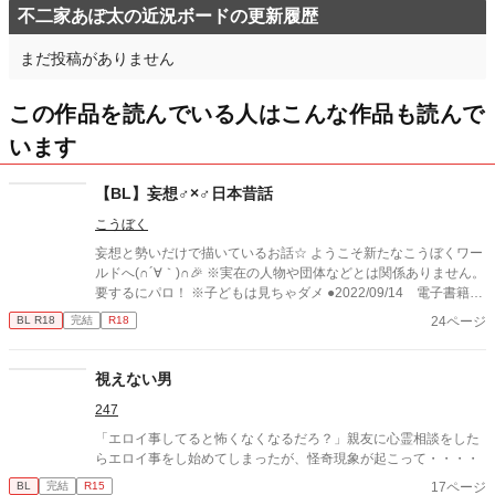
不二家あぽ太の近況ボードの更新履歴
まだ投稿がありません
この作品を読んでいる人はこんな作品も読んで
います
【BL】妄想♂×♂日本昔話
こうぼく
妄想と勢いだけで描いているお話☆ ようこそ新たなこうぼくワー
ルドへ(∩´∀｀)∩🎉 ※実在の人物や団体などとは関係ありません。
要するにパロ！ ※子どもは見ちゃダメ ●2022/09/14 電子書籍移
行につき、投稿サイトでの投稿を終了しました
24ページ
BL R18
完結
R18
視えない男
247
「エロイ事してると怖くなくなるだろ？」親友に心霊相談をした
らエロイ事をし始めてしまったが、怪奇現象が起こって・・・・
17ページ
BL
完結
R15