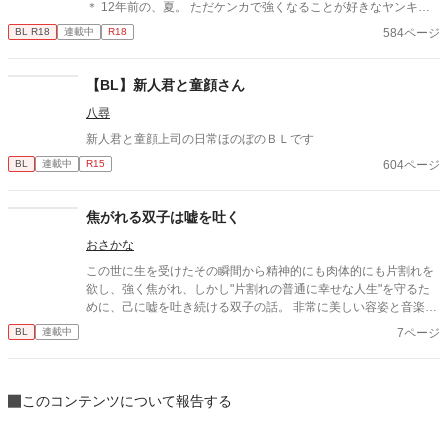
＊ 12年前の、夏。 ただケンカで強くなることが好きなヤンキー
だった狼（ろう）は、 たったひとりでヤンキーグループを倒して
584ページ
BL R18
連載中
R18
いたという美しい少年・風羽（ふう）と出会う。 風羽にケンカで
負けた狼は、「ひとりでも強い」風羽のことが気になるようにな
り・・・。 そして時が流れ、12年後——。 大人になり、高級ホ
【BL】新人君と童顔さん
テルのフロント主任として勤務していた狼の前に、 ホテルの改修
八尋
工事担当業者として現れたのは、風羽だった。 ほんのひと夏の小
さなきっかけは、無意識に忘れられない記憶になる。 名前のない
新人君と童顔上司の日常ほのぼのＢＬです
関係から静かに始まり進むノンケ同士の再会BLです。
604ページ
BL
連載中
R15
焦がれる双子は嘘を吐く
おさかな
この世に生を受けたその瞬間から精神的にも肉体的にも片割れを
欲し、強く焦がれ、しかし"片割れの普通に幸せな人生"を守るた
めに、己に嘘を吐き続ける双子の話。 非常に美しい容姿と音楽の
才に恵まれ、良くも悪くも目立つ演奏家の双子が、他者の視線と
7ページ
BL
連載中
社会倫理に翻弄されながら生きる。
このコンテンツについて報告する