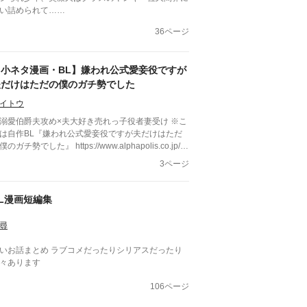
い詰められて……
36ページ
【小ネタ漫画・BL】嫌われ公式愛妾役ですが
夫だけはただの僕のガチ勢でした
イトウ
溺愛伯爵夫攻め×夫大好き売れっ子役者妻受け ※こ
は自作BL『嫌われ公式愛妾役ですが夫だけはただ
僕のガチ勢でした』 https://www.alphapolis.co.jp/n
vel/577566436/160552974 の小説にするほどじゃ
3ページ
いネタ漫画です。
L漫画短編集
尋
いお話まとめ ラブコメだったりシリアスだったり
々あります
106ページ