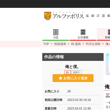
小説
公式漫画
投
TOP
>
投稿漫画
>
BL漫画
>
R18を排除
>
俺
作品の情報
俺と僕。
BL
連載中
お気に入り追加
俺
お気に入り
28
三
初回公開日時
2023.03.30 19:18
一
見
更新日時
2023.04.01 12:48