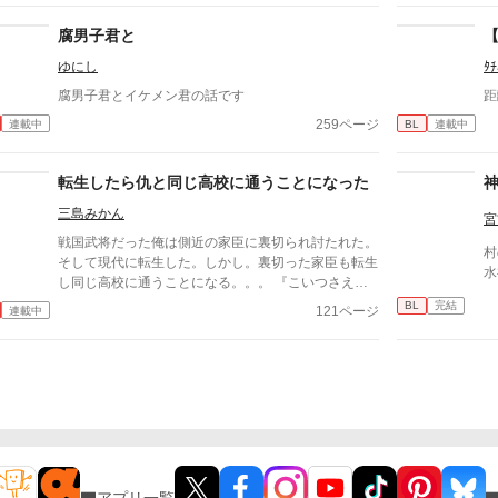
腐男子君と
ゆにし
ﾀﾁ
腐男子君とイケメン君の話です
距
259ページ
連載中
BL
連載中
転生したら仇と同じ高校に通うことになった
三島みかん
宮
戦国武将だった俺は側近の家臣に裏切られ討たれた。
村
そして現代に転生した。しかし。裏切った家臣も転生
水
し同じ高校に通うことになる。。。 『こいつさえい
なければ、、、俺は天下を取れたのに』 同じ時代に
BL
完結
121ページ
連載中
転生してしまった不運に悩む日々 なぜお前は俺を裏
切ったのか。。。？