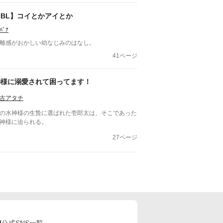
【BL】コイとかアイとか
ﾊﾞﾅ
離感がおかしい幼なじみのはなし。
41ページ
神様に溺愛されて困ってます！
古アタチ
の水神様の生贄に選ばれた壱郎太は、そこであった
神様に迫られる。
27ページ