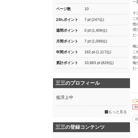
一
ページ数
10
そ
こ
24h.ポイント
7 pt (247位)
他
僕
週間ポイント
0 pt (1,406位)
だ
月間ポイント
7 pt (1,099位)
俺
こ
年間ポイント
182 pt (1,117位)
他
累計ポイント
10,883 pt (826位)
俺
だ
三三のプロフィール
低浮上中
B
もっと見る
B
三三の登録コンテンツ