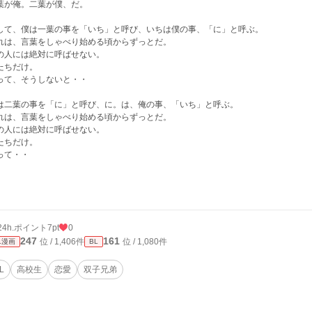
葉が俺。二葉が僕、だ。
して、僕は一葉の事を「いち」と呼び、いちは僕の事、「に」と呼ぶ。
れは、言葉をしゃべり始める頃からずっとだ。
の人には絶対に呼ばせない。
たちだけ。
って、そうしないと・・
は二葉の事を「に」と呼び、に。は、俺の事、「いち」と呼ぶ。
れは、言葉をしゃべり始める頃からずっとだ。
の人には絶対に呼ばせない。
たちだけ。
って・・
24h.ポイント
7pt
0
247
161
位 / 1,406件
位 / 1,080件
L漫画
BL
L
高校生
恋愛
双子兄弟