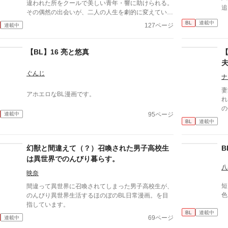
違われた所をクールで美しい青年・響に助けられる。
追
その偶然の出会いが、二人の人生を劇的に変えてい
く。 商業マンガも描いているので、のんびり更新で
BL
連載中
127ページ
連載中
す。
【BL】16 亮と悠真
ぐんじ
ナ
妻
アホエロなBL漫画です。
れ
の
95ページ
連載中
o
BL
連載中
な
幻獣と間違えて（？）召喚された男子高校生
B
は異世界でのんびり暮らす。
八
映奈
短
間違って異世界に召喚されてしまった男子高校生が、
色
のんびり異世界生活するほのぼのBL日常漫画。を目
指しています。
BL
連載中
69ページ
連載中