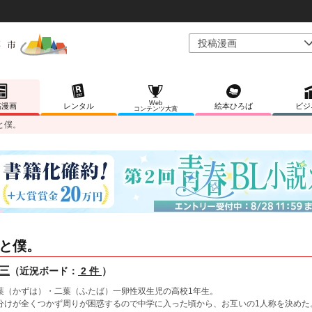
Web
稿漫画
レンタル
絵本ひろば
ビジ
コンテンツ大賞
と僕。
と僕。
三
（近況ボード：
2 件
）
葉（かずは）・二葉（ふたば）一卵性双生児の高校1年生。
分けが全くつかず周りが困惑するので中学に入った頃から、お互いの1人称を決めた