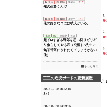
BL漫画
BL R18
連載中
R18
俺の生贄くん♡
1
BL漫画
BL R18
連載中
R18
俺の好きなコには彼氏がいる。
2
小説
BL
連載中
長編
超ドMすぎる野郎を思い切りギリギ
リ焦らしてやる私（究極ドS先生に
3
無茶苦茶にされたくてしょうがない
俺）
もっと見る
三三の近況ボードの更新履歴
こ
2022-12-19 18:22:15
わ！
2022-02-20 13:59:26