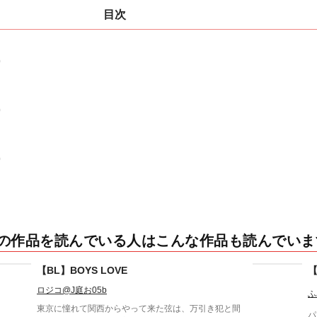
目次
0
0
0
の作品を読んでいる人はこんな作品も読んでいま
【BL】BOYS LOVE
ロジコ@J庭お05b
ふ
東京に憧れて関西からやって来た弦は、万引き犯と間
パ