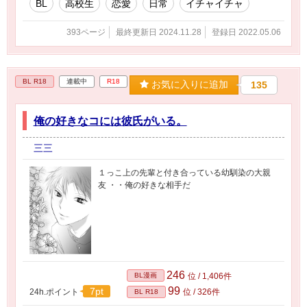
BL
高校生
恋愛
日常
イチャイチャ
393ページ
最終更新日 2024.11.28
登録日 2022.05.06
BL R18
連載中
R18
お気に入りに追加
135
俺の好きなコには彼氏がいる。
三三
１っこ上の先輩と付き合っている幼馴染の大親
友 ・・俺の好きな相手だ
246
BL漫画
位 / 1,406件
99
7pt
24h.ポイント
位 / 326件
BL R18