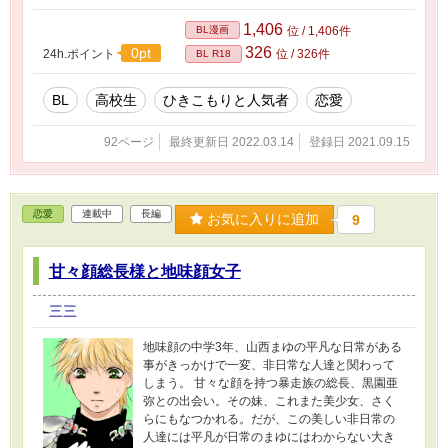
1,406
BL漫画
位 / 1,406件
326
0pt
24h.ポイント
位 / 326件
BL R18
BL
高校生
ひきこもりと人気者
恋愛
92ページ
最終更新日 2022.03.14
登録日 2021.09.15
恋愛
連載中
長編
お気に入りに追加
9
甘々顔総長様と地味顔女子
三三
地味顔の中学3年、山西まゆの平凡な日常がある
事がきっかけで一変、非日常な人達と関わって
しまう。 甘々な顔を持つ暴走族の総長、黒園亜
弥との出会い。その妹、これまた美少女、さく
らにもなつかれる。だが、この美しい非日常の
人達には平凡が日常のまゆにはわからない大き