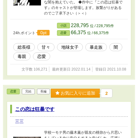
な闇を抱えていた。 ◆作中に『この恋は狂暴で
す』のキャストが登場します。族繋がりがある
のでご了承下さい（＞＜）
228,795
小説
位 / 228,795件
66,375
0pt
24h.ポイント
位 / 66,375件
恋愛
総長様
甘々
地味女子
暴走族
闇
毒親
恋愛
文字数 106,271
最終更新日 2022.01.14
登録日 2021.10.08
恋愛
完結
長編
お気に入りに追加
2
この恋は狂暴です
三三
学校一モテ男の藤木薫が親友の桃弥から片思い