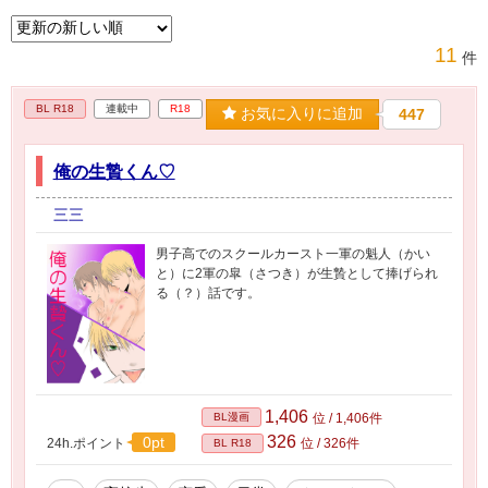
11
件
BL R18
連載中
R18
お気に入りに追加
447
俺の生贄くん♡
三三
男子高でのスクールカースト一軍の魁人（かい
と）に2軍の皐（さつき）が生贄として捧げられ
る（？）話です。
1,406
BL漫画
位 / 1,406件
326
0pt
24h.ポイント
位 / 326件
BL R18