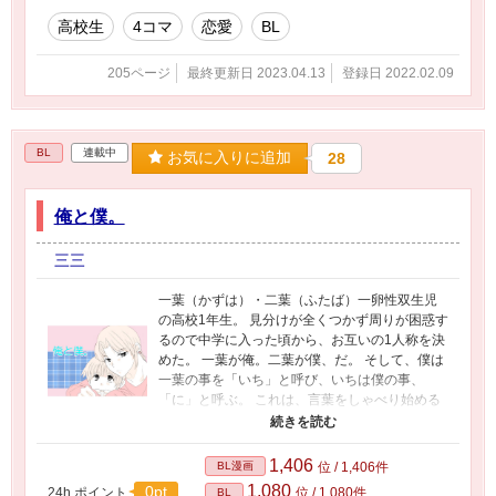
高校生
4コマ
恋愛
BL
205ページ
最終更新日 2023.04.13
登録日 2022.02.09
BL
連載中
お気に入りに追加
28
俺と僕。
三三
一葉（かずは）・二葉（ふたば）一卵性双生児
の高校1年生。 見分けが全くつかず周りが困惑す
るので中学に入った頃から、お互いの1人称を決
めた。 一葉が俺。二葉が僕、だ。 そして、僕は
一葉の事を「いち」と呼び、いちは僕の事、
「に」と呼ぶ。 これは、言葉をしゃべり始める
頃からずっとだ。 他の人には絶対に呼ばせな
い。 僕たちだけ。 だって、そうしないと・・ 俺
は二葉の事を「に」と呼び、に。は、俺の事、
1,406
BL漫画
位 / 1,406件
「いち」と呼ぶ。 これは、言葉をしゃべり始め
1,080
0pt
24h.ポイント
位 / 1,080件
BL