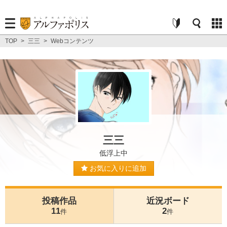
TOP
>
三三
>
Webコンテンツ
三三
低浮上中
お気に入りに追加
投稿作品
近況ボード
11
2
件
件