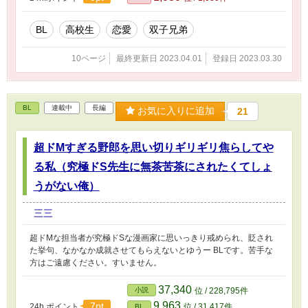
る頃からずっとだ。 他の人には絶対に呼ばせな
い。 俺たちだけ。 だって・・
BL
高校生
恋愛
双子兄弟
10ページ
最終更新日 2023.04.01
登録日 2023.03.30
BL
連載中
長編
お気に入りに追加
21
超ドMすぎる野郎を思い切りギリギリ焦らしてや
る私（究極ドS先生に無茶苦茶にされたくてしょ
うがない俺）
三三
超ドMな担当者が究極ドSな漫画家に思いっきり戒められ、貶され
た挙句、なかなか成就させてもらえないとゆうー BLです。苦手な
方はご遠慮ください。すいません。
37,340
小説
位 / 228,795件
9,963
7pt
24h.ポイント
位 / 31,417件
BL