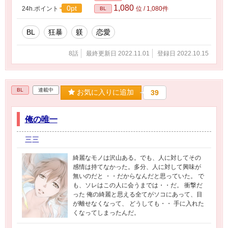
1,080
0pt
24h.ポイント
位 / 1,080件
BL
BL
狂暴
躾
恋愛
8話
最終更新日 2022.11.01
登録日 2022.10.15
BL
連載中
お気に入りに追加
39
俺の唯一
三三
綺麗なモノは沢山ある。でも、人に対してその
感情は持てなかった。多分、人に対して興味が
無いのだと ・・だからなんだと思っていた。 で
も、ソレはこの人に会うまでは・・だ。 衝撃だ
った 俺の綺麗と思える全てがソコにあって、目
が離せなくなって、 どうしても・・ 手に入れた
くなってしまったんだ。