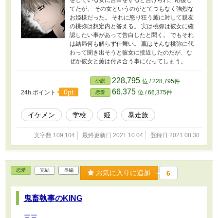
をしている女に告白をすると告げられ、応援し
てたが、 その女というのがとてつもなく強烈な
お姫様だった。 それに怒り狂う薫に対して親友
の桃弥は想定内と答える。 実は桃弥は彼女に確
認したい事があって告白したと聞く。 でもそれ
は結局何も解らず仕舞い。 薫はそんな桃弥に代
わって聞き出そうと彼女に接近したのだが、な
ぜか彼女と薫は付き合う事になってしまう。
228,795
小説
位 / 228,795件
66,375
0pt
24h.ポイント
位 / 66,375件
恋愛
イケメン
学校
姫
暴走族
文字数 109,104
最終更新日 2021.10.04
登録日 2021.08.30
恋愛
完結
長編
お気に入りに追加
6
鬼畜執事のKING
三三