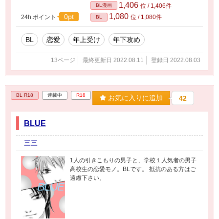
1,406
BL漫画
位 / 1,406件
1,080
0pt
24h.ポイント
位 / 1,080件
BL
BL
恋愛
年上受け
年下攻め
13ページ
最終更新日 2022.08.11
登録日 2022.08.03
BL R18
連載中
R18
お気に入りに追加
42
BLUE
三三
1人の引きこもりの男子と、学校１人気者の男子
高校生の恋愛モノ。BLです。 抵抗のある方はご
遠慮下さい。