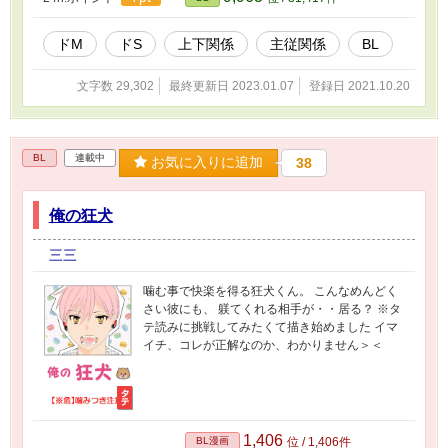
ドM
ドS
上下関係
主従関係
BL
文字数 29,302
最終更新日 2023.01.07
登録日 2021.10.20
BL
連載中
お気に入りに追加
38
俺の狂犬
三三
噛む事で快楽を得る狂犬くん。 こんなめんどく
さい彼にも、 躾てくれる相手が・・居る？ ※タ
テ読みに挑戦してみたくて描き始めました イマ
イチ、コレが正解なのか、わかりません＞＜
1,406
BL漫画
位 / 1,406件