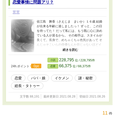
恋愛事情に問題アリ？
三三
佐江島 舞香（さえじま まいか）１６歳 結婚
が出来る年齢に達しましたっ！ ずっと、この日
を待ってた！ だって私には、もう既に心に決め
ている人が居るから。 その相手は、スタイルが
良くて。長身で、めちゃくちゃ色気があって そ
んじゃそこいらの俳優なんか目じゃないほどイ
ケメン しかも！ もう私たちは同居までしてるの
だ！ 当たり前。 だってそれは 私たちは 親子な
んだから。 そう！ 私の愛してるのは凪。 実のパ
228,795
小説
位 / 228,795件
パである、 でも、凪はなかなか私の気持ちに気
66,375
0pt
24h.ポイント
位 / 66,375件
恋愛
づいてくれないんだよね。 こんなにも愛してん
のに。 【佐江島 舞香（さえじま まいか）は
１６歳になったことで、 ずっと思い続けてきた
恋愛
パパ・娘
イケメン
謎・秘密
父、凪との結婚を夢みる。 そんな舞香とは真逆
総長・タトゥー
に、凪、本人はそんなことに全く関心が無いよ
うで、 相変わらず相手にされないでいた。 それ
はそうである親子なんだから。 結婚自体、無理
文字数 88,191
最終更新日 2021.08.28
登録日 2021.08.26
なのである。 だが、実は、この親子には崩して
いけない秘密があった。 そのことを舞香は知ら
ない。】
11
件