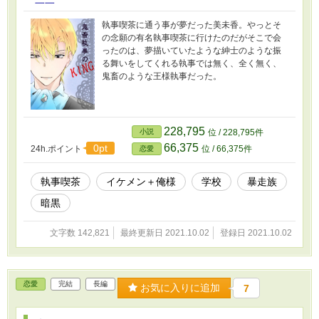
執事喫茶に通う事が夢だった美未香。やっとそ
の念願の有名執事喫茶に行けたのだがそこで会
ったのは、夢描いていたような紳士のような振
る舞いをしてくれる執事では無く、全く無く、
鬼畜のような王様執事だった。
228,795
小説
位 / 228,795件
66,375
0pt
24h.ポイント
位 / 66,375件
恋愛
執事喫茶
イケメン＋俺様
学校
暴走族
暗黒
文字数 142,821
最終更新日 2021.10.02
登録日 2021.10.02
恋愛
完結
長編
お気に入りに追加
7