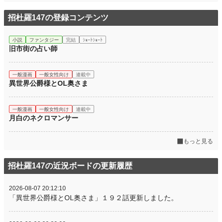
招杜羅147の登録コンテンツ
小説
ファンタジー
完結
ｼｮｰﾄｼｮｰﾄ
旧市街の占い師
一般漫画
一般女性向け
連載中
異世界公爵様とOL奥さま
一般漫画
一般女性向け
連載中
月白のネクロマンサー
もっと見る
招杜羅147の近況ボードの更新履歴
2026-08-07 20:12:10
「異世界公爵様とOL奥さま」１９２話更新しました。