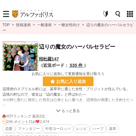
TOP
>
投稿漫画
>
一般漫画
>
一般女性向け
>
辺りの魔女のハーバルセラピ
ー
一般女性向け
連載中
辺りの魔女のハーバルセラピー
招杜羅147
（近況ボード：
535 件
）
お気に入りに追加して更新通知を受け取ろう
お気に入り追加
辺境傍のスプリエル村には、薬草学に通じた女性・ブリジットが住んでいる。
辺境の村なので、彼女は『辺の魔女』と呼ばれた―
その村に新たに就任した領主は心身ともに傷つき、辺境伯が保護した元剣士だっ
た…。
魔女の薬膳料理が一助となるべく彼の傷に再生に寄り添う物語。
ドイツの薬草学者にして修道院長・聖女ヒルデガルドが遺したハーブ料理レシピ
HOTランキング 最高2位
付き
24h.ポイント
21pt
2,474
（従って薬効の解釈が古いものもあります）
恋愛
ファンタジー
中世ヨーロッパ
レシピ
ハーブ
薬草
不定期連載