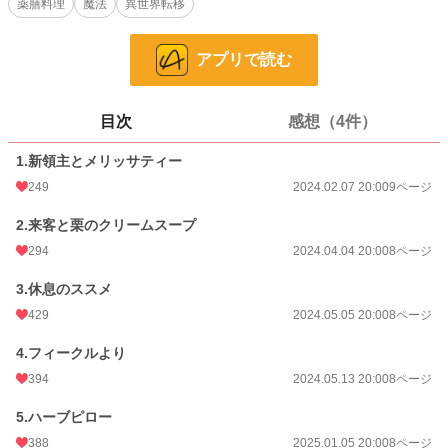
薬膳料理
魔法
異世界転移
漫画
113 位 / 8,558 件
アプリで読む
一般女性向け
52 位 / 2,539 件
お気に入り
334
目次
感想（4件）
24h.ポイント
21 pt
1.新領主とメリッサティー
ページ数
65
249
2024.02.07 20:00
9ページ
更新日時
2026.05.09 20:00
2.来客と栗のクリームスープ
初回公開日時
2024.02.07 20:00
294
2024.04.04 20:00
8ページ
週間ポイント
210 pt (146 位)
3.休息のススメ
月間ポイント
1,434 pt (95 位)
429
2024.05.05 20:00
8ページ
年間ポイント
13,363 pt (113 位)
4.フィークルより
394
2024.05.13 20:00
8ページ
累計ポイント
57,627 pt (509 位)
5.ハーブピロー
388
2025.01.05 20:00
8ページ