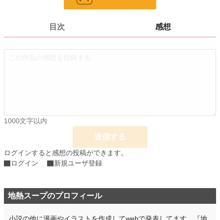
24h.ポイント
0 pt
話数
1
目次
感想
更新日時
2025.09.20 23:30
初回公開日時
2025.09.20 23:30
週間ポイント
0 pt (8,555 位)
月間ポイント
7 pt (2,324 位)
年間ポイント
587 pt (1,716 位)
1000文字以内
累計ポイント
594 pt (7,667 位)
送信する
ログインすると感想の投稿ができます。
ログイン
新規ユーザ登録
地熱スープのプロフィール
小説の他に漫画やイラストを作成してwebで発表してます。『地