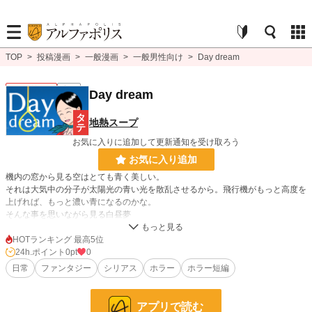
TOP
>
投稿漫画
>
一般漫画
>
一般男性向け
>
Day dream
一般男性向け
完結
Day dream
地熱スープ
お気に入りに追加して更新通知を受け取ろう
お気に入り追加
機内の窓から見る空はとても青く美しい。
それは大気中の分子が太陽光の青い光を散乱させるから。飛行機がもっと高度を
上げれば、もっと濃い青になるのかな。
そんな事を思いながら見る白昼夢
HOTランキング 最高5位
漫画
8,555 位 / 8,555 件
24h.ポイント
0pt
0
日常
ファンタジー
シリアス
ホラー
ホラー短編
一般男性向け
2,374 位 / 2,374 件
お気に入り
0
アプリで読む