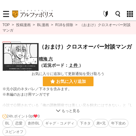
TOP
>
投稿漫画
>
BL漫画
>
R18を排除
>
（おまけ）クロスオーバー対談
マンガ
BL
完結
（おまけ）クロスオーバー対談マンガ
晴海 六
（近況ボード：
2 件
）
お気に入りに追加して更新通知を受け取ろう
お気に入り追加
※元小説のネタバレ／下ネタを含みます。
※本編のおまけ用マンガです
小説で公開されている「俺の調教開発では美しい兄を飼犬にはできない」と「L
ΛMBDΛ::ドローン兵器は英雄をメス堕ちさせる野望を抱く」の攻めの2人による
クロスオーバー対談漫画です。
24h.ポイント
0pt
0
4コマ2本を分割して掲載しています。
BL
恋愛
創作BL
ギャグ・コメディ
下ネタ
弟×兄
年下攻め
スピンオフ
漫画の元になっているイラストとSSは、大田さんのページに掲載されていま