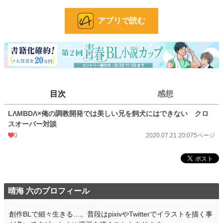
す。↓↓↓
※※元小説はR18作品ですのでご注意ください※※
アプリで読む
◆俺の調教開発では美しい兄を飼犬にはできない
https://www.alphapolis.co.jp/novel/288656547/275365495
◆LΛMBDΛ::ドローン兵器は英雄をメス堕ちさせる野望を抱く
https://www.alphapolis.co.jp/novel/288656547/380370792
目次
感想
BL漫画
1,406 位 / 1,406 件
LΛMBDΛ×俺の調教開発では美しい兄を飼犬にはできない クロ
BL
1,080 位 / 1,080 件
スオーバー対談
お気に入り
11
0
2020.07.21 20:07
5ページ
24h.ポイント
0 pt
ページ数
5
更新日時
2020.07.21 20:07
晴海 六のプロフィール
初回公開日時
2020.07.21 20:07
創作BLで細々生きる…。普段はpixivやTwitterでイラストを描く事
週間ポイント
0 pt (1,406 位)