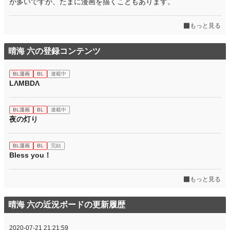
が多いですが、たまに漫画を描くこともあります。
月間ポイント
0 pt (1,406 位)
もっと見る
年間ポイント
140 pt (1,169 位)
累計ポイント
5,051 pt (1,110 位)
晴海 六の登録コンテンツ
BL漫画
BL
連載中
LΛMBDΛ
BL漫画
BL
連載中
夜の灯り
BL漫画
BL
完結
Bless you！
もっと見る
晴海 六の近況ボードの更新履歴
2020-07-21 21:21:59