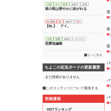
小説
キャラ文芸
連載中
長編
彼の呪は密やかに紡がれる
③
BL漫画
BL
連載中
R15
【BL】 アイ。
④
小説
恋愛
連載中
ｼｮｰﾄｼｮｰﾄ
恋愛短編集
⑤
もっと見る
バ
ちよこの近況ボードの更新履歴
まだ投稿がありません
バ
このコンテンツについて報告する
バ
投稿漫画
HOTランキング