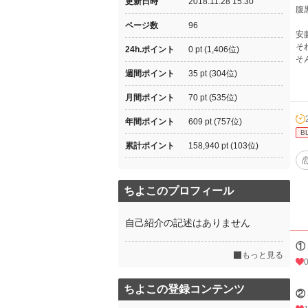
更新日時
2018.11.28 15:30
腹
ページ数
96
安
そ
24h.ポイント
0 pt (1,406位)
そ
週間ポイント
35 pt (304位)
月間ポイント
70 pt (535位)
年間ポイント
609 pt (757位)
B
累計ポイント
158,940 pt (103位)
ちよこのプロフィール
自己紹介の記述はありません
①
もっと見る
ちよこの登録コンテンツ
②