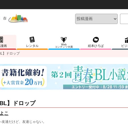
Web
稿漫画
レンタル
絵本ひろば
ビジ
コンテンツ大賞
BL】ドロップ
BL】ドロップ
よこ
―友達だけど、友達じゃない。