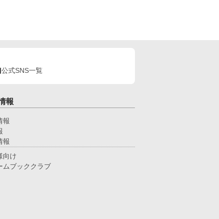
公式SNS一覧
情報
情報
報
情報
様向け
ームブッククラブ