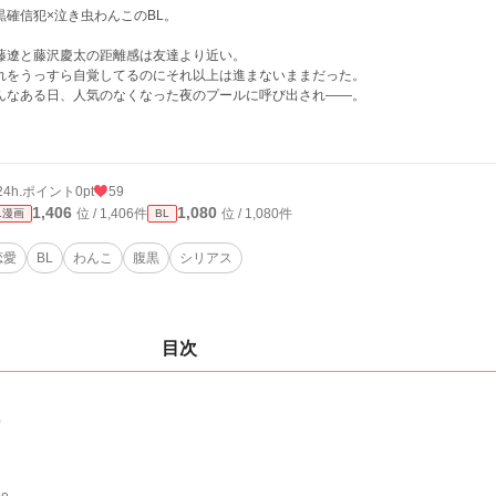
黒確信犯×泣き虫わんこのBL。
藤遼と藤沢慶太の距離感は友達より近い。
れをうっすら自覚してるのにそれ以上は進まないままだった。
んなある日、人気のなくなった夜のプールに呼び出され――。
24h.ポイント
0pt
59
1,406
1,080
位 / 1,406件
位 / 1,080件
L漫画
BL
恋愛
BL
わんこ
腹黒
シリアス
目次
0