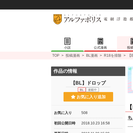
小説
公式漫画
投
TOP
>
投稿漫画
>
BL漫画
>
R18を排除
>
【
作品の情報
【BL】ドロップ
BL
連載中
お気に入り追加
【
お気に入り
508
ち
初回公開日時
2018.10.23 16:58
―