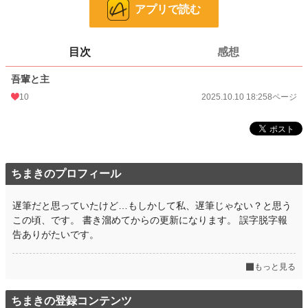
アプリで読む
24h.ポイント
0 pt
ページ数
8
目次
感想
更新日時
2025.10.10 18:25
吾輩と主
初回公開日時
2025.10.10 18:25
10
2025.10.10 18:25
8ページ
週間ポイント
0 pt (8,552 位)
月間ポイント
0 pt (8,552 位)
年間ポイント
495 pt (1,878 位)
ちまきのプロフィール
累計ポイント
495 pt (8,004 位)
遅筆だと思っていたけど…もしかして私、遅筆じゃない？と思う
この頃、です。 書き溜めてからの更新になります。 誤字脱字報
告ありがたいです。
もっと見る
ちまきの登録コンテンツ