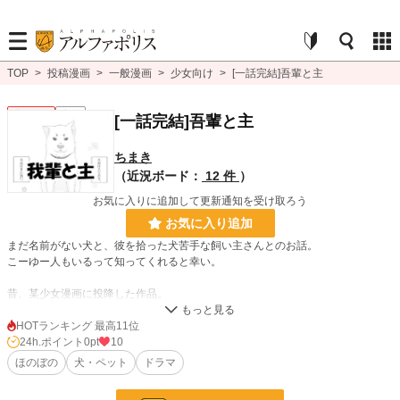
TOP
>
投稿漫画
>
一般漫画
>
少女向け
>
[一話完結]吾輩と主
少女向け
完結
[一話完結]吾輩と主
ちまき
（近況ボード：
12 件
）
お気に入りに追加して更新通知を受け取ろう
お気に入り追加
まだ名前がない犬と、彼を拾った犬苦手な飼い主さんとのお話。
こーゆー人もいるって知ってくれると幸い。
昔、某少女漫画に投降した作品。
HOTランキング 最高11位
漫画
8,552 位 / 8,552 件
24h.ポイント
0pt
10
ほのぼの
犬・ペット
ドラマ
少女向け
1,155 位 / 1,155 件
お気に入り
0