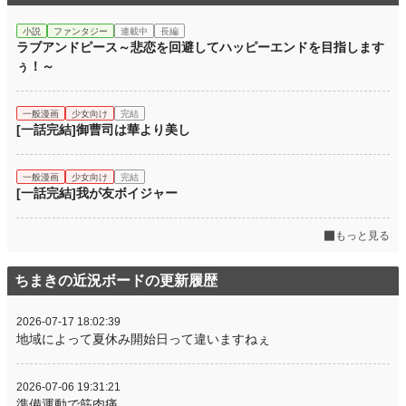
小説
ファンタジー
連載中
長編
ラブアンドピース～悲恋を回避してハッピーエンドを目指します
ぅ！～
一般漫画
少女向け
完結
[一話完結]御曹司は華より美し
一般漫画
少女向け
完結
[一話完結]我が友ボイジャー
もっと見る
ちまきの近況ボードの更新履歴
2026-07-17 18:02:39
地域によって夏休み開始日って違いますねぇ
2026-07-06 19:31:21
準備運動で筋肉痛