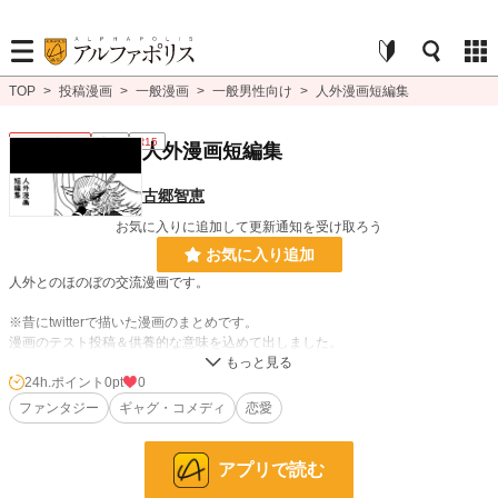
TOP
>
投稿漫画
>
一般漫画
>
一般男性向け
>
人外漫画短編集
一般男性向け
完結
R15
人外漫画短編集
古郷智恵
お気に入りに追加して更新通知を受け取ろう
お気に入り追加
人外とのほのぼの交流漫画です。
※昔にtwitterで描いた漫画のまとめです。
漫画のテスト投稿＆供養的な意味を込めて出しました。
24h.ポイント
0pt
0
漫画
8,555 位 / 8,555 件
ファンタジー
ギャグ・コメディ
恋愛
一般男性向け
2,374 位 / 2,374 件
お気に入り
0
アプリで読む