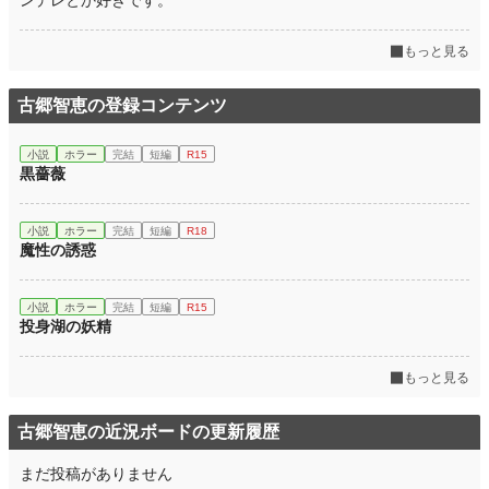
ンデレとか好きです。
もっと見る
古郷智恵の登録コンテンツ
小説
ホラー
完結
短編
R15
黒薔薇
小説
ホラー
完結
短編
R18
魔性の誘惑
小説
ホラー
完結
短編
R15
投身湖の妖精
もっと見る
古郷智恵の近況ボードの更新履歴
まだ投稿がありません