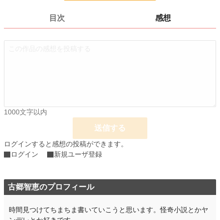
24h.ポイント
0 pt
目次
感想
ページ数
10
更新日時
2022.11.15 05:30
初回公開日時
2022.11.15 05:30
週間ポイント
0 pt (8,555 位)
月間ポイント
0 pt (8,555 位)
年間ポイント
21 pt (5,880 位)
1000文字以内
累計ポイント
637 pt (7,534 位)
送信する
ログインすると感想の投稿ができます。
ログイン
新規ユーザ登録
古郷智恵のプロフィール
時間見つけてちまちま書いていこうと思います。怪奇小説とかヤ