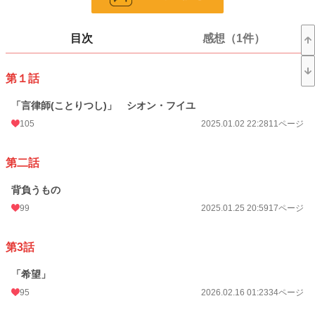
ページ数
168
目次
感想（1件）
更新日時
2026.08.08 21:18
初回公開日時
2025.01.02 22:28
第１話
週間ポイント
348 pt (96 位)
「言律師(ことりつし)」 シオン・フイユ
月間ポイント
2,813 pt (59 位)
105
2025.01.02 22:28
11ページ
年間ポイント
18,292 pt (70 位)
第二話
累計ポイント
25,073 pt (1,053 位)
背負うもの
99
2025.01.25 20:59
17ページ
第3話
「希望」
95
2026.02.16 01:23
34ページ