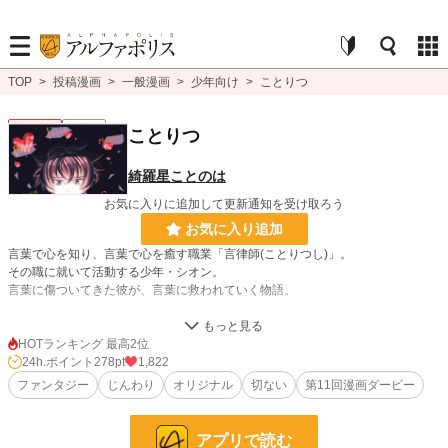
TOP
>
投稿漫画
>
一般漫画
>
少年向け
>
ことりつ
少年向け
連載中
ことりつ
綺羅星ことのは
お気に入りに追加して更新通知を受け取ろう
お気に入り追加
言葉で心を知り、言葉で心を癒す職業「言律師(ことりつし)」。
その職に就いて活動する少年・シオン。
言葉に傷ついてきた彼が、言葉に救われていく物語。
漫画
18 位 / 8,554 件
HOTランキング 最高2位
24h.ポイント
278pt
1,822
少年向け
4 位 / 2,488 件
ファンタジー
じんわり
オリジナル
切ない
第11回漫画ダービー
お気に入り
36
24h.ポイント
278 pt
アプリで読む