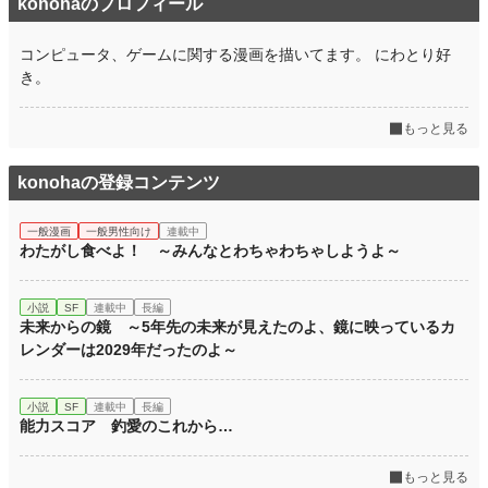
konohaのプロフィール
コンピュータ、ゲームに関する漫画を描いてます。 にわとり好
き。
もっと見る
konohaの登録コンテンツ
一般漫画
一般男性向け
連載中
わたがし食べよ！ ～みんなとわちゃわちゃしようよ～
小説
SF
連載中
長編
未来からの鏡 ～5年先の未来が見えたのよ、鏡に映っているカ
レンダーは2029年だったのよ～
小説
SF
連載中
長編
能力スコア 釣愛のこれから…
もっと見る