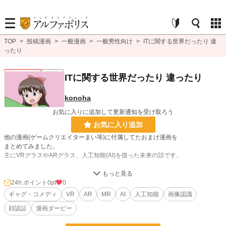
TOP
>
投稿漫画
>
一般漫画
>
一般男性向け
>
ITに関する世界だったり 違
ったり
一般男性向け
連載中
ITに関する世界だったり 違ったり
konoha
お気に入りに追加して更新通知を受け取ろう
お気に入り追加
他の漫画(ゲームクリエイターまい等)に付属してたおまけ漫画を
まとめてみました。
主にVRグラスやARグラス、人工知能(AI)を扱った未来の話です。
漫画
8,555 位 / 8,555 件
24h.ポイント
0pt
0
ギャグ・コメディ
VR
AR
MR
AI
人工知能
画像認識
一般男性向け
2,374 位 / 2,374 件
顔認証
漫画ダービー
お気に入り
7