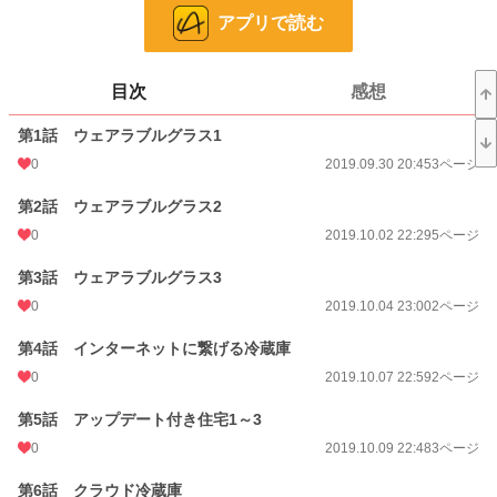
24h.ポイント
0 pt
アプリで読む
ページ数
74
更新日時
2020.10.31 22:01
目次
感想
初回公開日時
2019.09.30 20:45
第1話 ウェアラブルグラス1
週間ポイント
0
0 pt (8,555 位)
2019.09.30 20:45
3ページ
月間ポイント
0 pt (8,555 位)
第2話 ウェアラブルグラス2
0
2019.10.02 22:29
5ページ
年間ポイント
56 pt (4,148 位)
第3話 ウェアラブルグラス3
累計ポイント
8,583 pt (2,364 位)
0
2019.10.04 23:00
2ページ
第4話 インターネットに繋げる冷蔵庫
0
2019.10.07 22:59
2ページ
第5話 アップデート付き住宅1～3
0
2019.10.09 22:48
3ページ
第6話 クラウド冷蔵庫