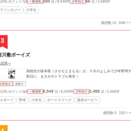
280
66
24h.ポイント
7pt
位 / 8,549件
位 / 2,488件
一般漫画
少年向け
ファンタジー
小学生
感想数 10
648ペ
3
河川敷ボーイズ
奥田慧一
高校生の坂本衛（さかもとまもる）が、ＯＢのよしみで少年野球チ
前日に、まさかのトラブル発生！
少年向け
連載中
8,549
2,488
24h.ポイント
0pt
位 / 8,549件
位 / 2,488件
一般漫画
少年向け
スポーツ
野球
小学生
ボーイズリーグ
漫画ダービー
感想数 0
192ペ