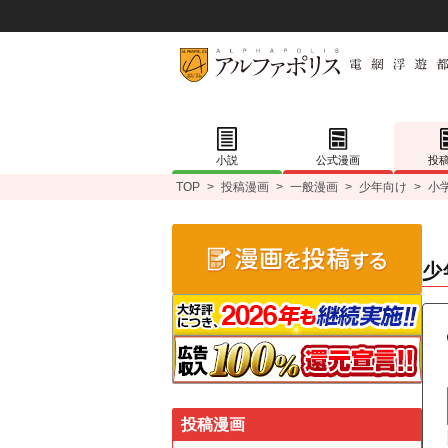
小説
公式漫画
投
TOP
>
投稿漫画
>
一般漫画
>
少年向け
>
小
少
投稿漫画