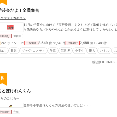
学芸会だよ！全員集合
カケマクモカキコシ
11月の学芸会に向けて『実行委員』を立ち上げて準備を進めてい
ら係決めやらバトルやらなかなか思うように進行して いかない。
少年向け
連載中
8,549
2,488
24h.ポイント
0pt
位 / 8,549件
位 / 2,488件
一般漫画
少年向け
ねこ
日常
ギャグ･コメディ
学園
異世界
小学生
獣人
バトル
感想数 0
360ペ
8
おとぼけれんくん
つちのこじろー
金持ち小学生れんくんのお金の使い方とは・・・
少年向け
完結