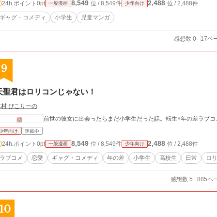
8,549
2,488
24h.ポイント
0pt
位 / 8,549件
位 / 2,488件
一般漫画
少年向け
ギャグ・コメディ
小学生
児童マンガ
感想数 0
17ペ
9
天聖君はロリコンじゃない！
木村 ぴこりーの
前世の彼女に出会ったらまだ小学生だった話。転生×年の差ラブコ
少年向け
連載中
8,549
2,488
24h.ポイント
0pt
位 / 8,549件
位 / 2,488件
一般漫画
少年向け
ラブコメ
恋愛
ギャグ・コメディ
年の差
小学生
高校生
日常
ロ
感想数 5
885ペ
10