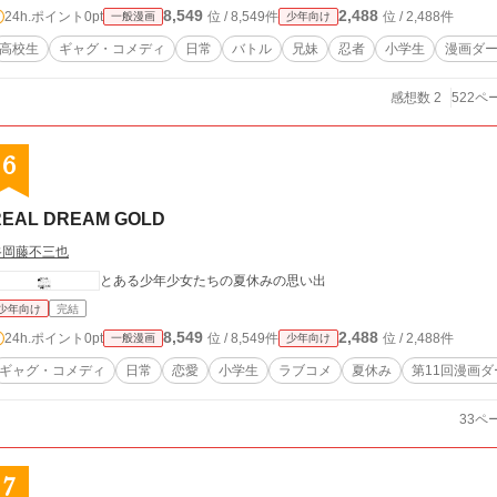
8,549
2,488
24h.ポイント
0pt
位 / 8,549件
位 / 2,488件
一般漫画
少年向け
高校生
ギャグ・コメディ
日常
バトル
兄妹
忍者
小学生
漫画ダ
感想数 2
522ペ
6
REAL DREAM GOLD
谷岡藤不三也
とある少年少女たちの夏休みの思い出
少年向け
完結
8,549
2,488
24h.ポイント
0pt
位 / 8,549件
位 / 2,488件
一般漫画
少年向け
ギャグ・コメディ
日常
恋愛
小学生
ラブコメ
夏休み
第11回漫画ダ
33ペ
7