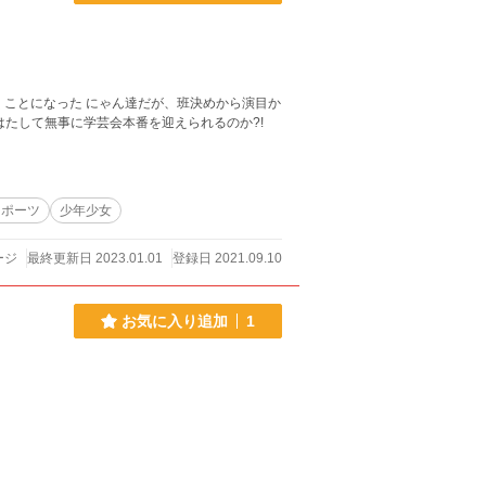
くことになった にゃん達だが、班決めから演目か
はたして無事に学芸会本番を迎えられるのか?!
スポーツ
少年少女
ージ
最終更新日 2023.01.01
登録日 2021.09.10
お気に入り追加
1