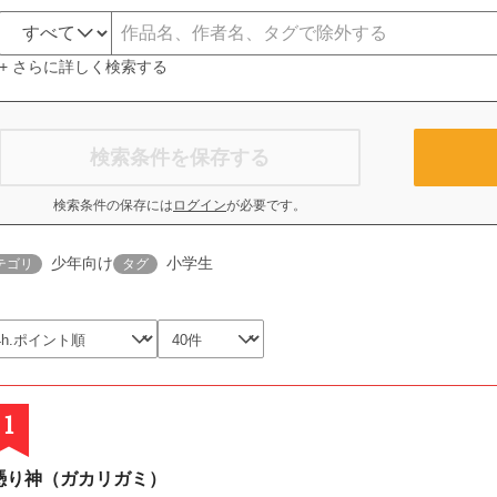
+ さらに詳しく検索する
検索条件を保存する
検索条件の保存には
ログイン
が必要です。
少年向け
小学生
テゴリ
タグ
1
憑り神（ガカリガミ）