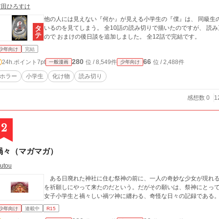
吉田ひろすけ
他の人には見えない『何か』が見える小学生の『僕』は、 同級生
いるのを見てしまう。 全10話の読み切りで描いたのですが、 読み直してみると、腑に落ちない点が幾つかあった
ので おまけの後日談を追加しました。 全12話で完結です。
少年向け
完結
280
66
24h.ポイント
7pt
位 / 8,549件
位 / 2,488件
一般漫画
少年向け
ホラー
小学生
化け物
読み切り
感想数 0
1
2
禍々（マガマガ）
utou
ある日廃れた神社に住む祭神の前に、一人の奇妙な少女が現れる
を祈願しにやって来たのだという。だがその願いは、祭神にとっ
女子小学生と禍々しい禍ツ神に纏わる、奇怪な日々の記録である
少年向け
連載中
R15