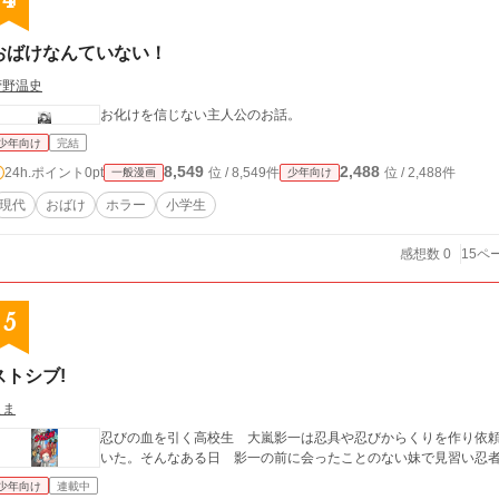
4
おばけなんていない！
菅野温史
お化けを信じない主人公のお話。
少年向け
完結
8,549
2,488
24h.ポイント
0pt
位 / 8,549件
位 / 2,488件
一般漫画
少年向け
現代
おばけ
ホラー
小学生
感想数 0
15ペ
5
ストシブ!
えま
忍びの血を引く高校生 大嵐影一は忍具や忍びからくりを作り依
いた。そんなある日 影一の前に会ったことのない妹で見習い忍
少年向け
連載中