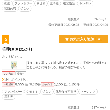
いを胸に、ひとりの皇子は、真実の記憶を永遠に忘却するこ
恋愛
ファンタジー
異世界
王子様
後宮物語
ヤンデレ
とを願った。 たとえ、辛く悲しい記憶でも、ひとりの皇子
禁断の恋
切ない
は、真実を決して忘れないことを、その魂に誓った。 対極の
皇子たちが織り成す物語が、今、カムラ帝国を揺るがす―
―！ 【表紙】谷空木まのみ様 ※ 小説『雪月花の物語』の最
感想数 0
53ページ
初の方を漫画にしたものです。 https://www.alphapolis.co.jp/n
最終更新日 2021.09.08
登録日 2021.04.09
ovel/153000069/670473896
4
お気に入り追加
41
笹葬(ささはぶり)
カサネビキッカ
笹舟に血を垂らして川へ流すと呪われる。 子供たちの間でま
ことしやかに噂される、秘密の遊びがあった…。
少女向け
連載中
24h.ポイント
0pt
8,555
1,155
位 / 8,555件
位 / 1,155件
一般漫画
少女向け
ファンタジー
ケモミミ
切ない
残酷な描写有り
トーンレス
異世界
感想数 2
137ページ