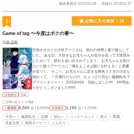
最終更新日 2019.03.09
登録日 2019.02.27
5
お気に入り追加
16
Game of tag 〜今度はボクの番〜
弓屋 晶都
空色オオカミの少年アーリエは、群れの仲間と森で暮らして
いた。 ある日、大好きなお兄ちゃんが自分を庇って大怪我を
したせいで、群れを追い出されてしまう。 お兄ちゃんを助け
たいと願うアーリエに『魂をよこせば願いを叶える』と悪魔
が近づく。 そこへ、お兄ちゃんに恋する桃色うさぎの少女も
加わって、 一方通行だらけの、ちょっぴり切ない輪廻転生ラ
ブファンタジー！！ 2025/04/28 完結しました!!!! 3年間あ
りがとうございました!!!!!!!!
少女向け
完結
24h.ポイント
0pt
8,555
1,155
位 / 8,555件
位 / 1,155件
一般漫画
少女向け
片思い
輪廻転生
恋愛
切ない
ハッピーエンド
獣人
悪魔
流血注意
漫画ダービー
じんわり