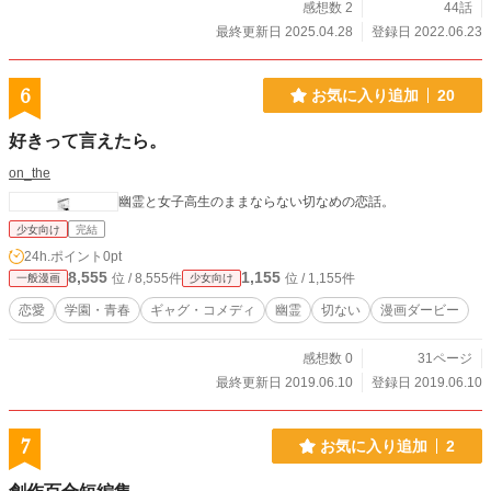
感想数 2
44話
最終更新日 2025.04.28
登録日 2022.06.23
6
お気に入り追加
20
好きって言えたら。
on_the
幽霊と女子高生のままならない切なめの恋話。
少女向け
完結
24h.ポイント
0pt
8,555
1,155
位 / 8,555件
位 / 1,155件
一般漫画
少女向け
恋愛
学園・青春
ギャグ・コメディ
幽霊
切ない
漫画ダービー
感想数 0
31ページ
最終更新日 2019.06.10
登録日 2019.06.10
7
お気に入り追加
2