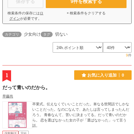
保存する
9
件を検索する
検索条件の保存には
ロ
× 検索条件をクリアする
グイン
が必要です。
少女向け
切ない
カテゴリ
タグ
9
件
1
お気に入り追加
0
だって青いのだから。
早藤尚
卒業式。伝えなくていいことだった。単なる世間話でしかな
いことだった。なのになんで、あたしは言ってしまったんだ
ろう。 青春なんて、苦いに決まってる。だって青いのだか
ら。 恋を選ばなかった女の子が「選ばなかった」って言う
話。
少女向け
完結