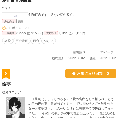
創作百合短編集
たすく
創作百合です。切ない話が多め。
少女向け
完結
24h.ポイント
0pt
8,555
1,155
位 / 8,555件
位 / 1,155件
一般漫画
少女向け
恋愛
百合漫画
百合
切ない
感想数 0
21ページ
最終更新日 2022.08.02
登録日 2022.08.02
8
お気に入り追加
2
龍夢
覗見ユニシア
ー庄司剣（しょうじつるぎ）に愛の告白をして振られるとそ
の日の夜の夢に龍が出てくるー 噂を聞いた小学4年生の少
女一ノ瀬稲穂（いちのせいなほ）は興味本位で告白して振ら
れた。 その日の夜。夢の中で龍と出会った。 龍は人の姿