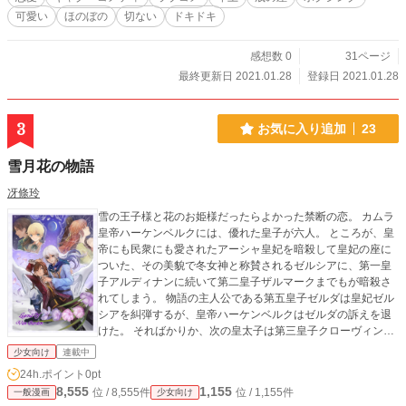
可愛い
ほのぼの
切ない
ドキドキ
感想数 0
31ページ
最終更新日 2021.01.28
登録日 2021.01.28
3
お気に入り追加
23
雪月花の物語
冴條玲
雪の王子様と花のお姫様だったらよかった禁断の恋。 カムラ
皇帝ハーケンベルクには、優れた皇子が六人。 ところが、皇
帝にも民衆にも愛されたアーシャ皇妃を暗殺して皇妃の座に
ついた、その美貌で冬女神と称賛されるゼルシアに、第一皇
子アルディナンに続いて第二皇子ザルマークまでもが暗殺さ
れてしまう。 物語の主人公である第五皇子ゼルダは皇妃ゼル
シアを糾弾するが、皇帝ハーケンベルクはゼルダの訴えを退
けた。 そればかりか、次の皇太子は第三皇子クローヴィンス
と第四皇子ヴァン・ガーディナに領地を与えて治めさせ、二
少女向け
連載中
年後、よく治めた方に定めると宣言したのだ。 あまつさえ、
24h.ポイント
0pt
ゼルシアの皇子であるヴァン・ガーディナに仕えることを強
8,555
1,155
位 / 8,555件
位 / 1,155件
一般漫画
少女向け
いられたゼルダは強く反発するが――？ ** * ** * ** 叶わぬ願