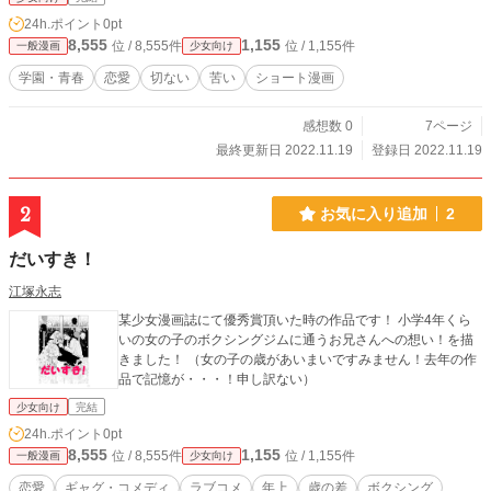
24h.ポイント
0pt
8,555
1,155
位 / 8,555件
位 / 1,155件
一般漫画
少女向け
学園・青春
恋愛
切ない
苦い
ショート漫画
感想数 0
7ページ
最終更新日 2022.11.19
登録日 2022.11.19
2
お気に入り追加
2
だいすき！
江塚永志
某少女漫画誌にて優秀賞頂いた時の作品です！ 小学4年くら
いの女の子のボクシングジムに通うお兄さんへの想い！を描
きました！ （女の子の歳があいまいですみません！去年の作
品で記憶が・・・！申し訳ない）
少女向け
完結
24h.ポイント
0pt
8,555
1,155
位 / 8,555件
位 / 1,155件
一般漫画
少女向け
恋愛
ギャグ・コメディ
ラブコメ
年上
歳の差
ボクシング