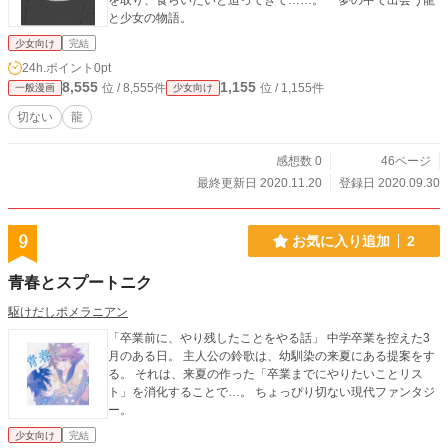
を取り、食らいたいと迫ってきて……。 夢の中で出会う龍
と少女の物語。
少女向け
完結
24h.ポイント
0pt
8,555
1,155
位 / 8,555件
位 / 1,155件
一般漫画
少女向け
切ない
龍
感想数 0
46ページ
最終更新日 2020.11.20
登録日 2020.09.30
9
お気に入り追加
2
青春とスプートニク
駆けだしポメラニアン
「卒業前に、やり残したことをやる話」 中学卒業を控えた3
月のある日。 主人公の鈴歌は、幼馴染の来夏にある提案をす
る。 それは、来夏の作った「卒業までにやりたいことリス
ト」を消化することで…。 ちょっぴり切ない現代ファンタジ
ー。
少女向け
完結