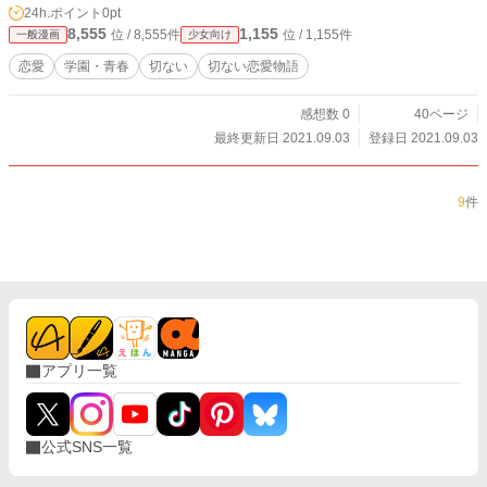
24h.ポイント
0pt
8,555
1,155
位 / 8,555件
位 / 1,155件
一般漫画
少女向け
恋愛
学園・青春
切ない
切ない恋愛物語
感想数 0
40ページ
最終更新日 2021.09.03
登録日 2021.09.03
9
件
アプリ一覧
公式SNS一覧