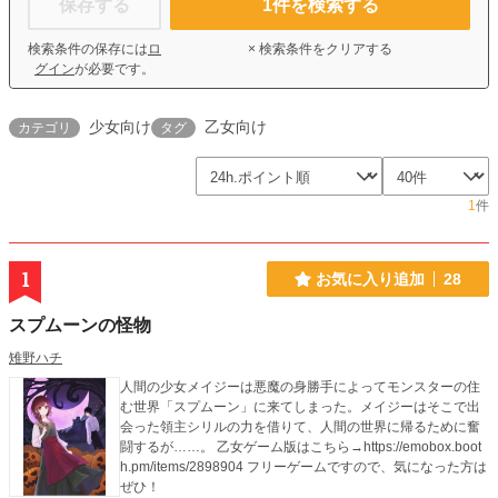
保存する
1
件を検索する
検索条件の保存には
ロ
× 検索条件をクリアする
グイン
が必要です。
少女向け
乙女向け
カテゴリ
タグ
1
件
1
お気に入り追加
28
スプムーンの怪物
雉野ハチ
人間の少女メイジーは悪魔の身勝手によってモンスターの住
む世界「スプムーン」に来てしまった。メイジーはそこで出
会った領主シリルの力を借りて、人間の世界に帰るために奮
闘するが……。 乙女ゲーム版はこちら→https://emobox.boot
h.pm/items/2898904 フリーゲームですので、気になった方は
ぜひ！