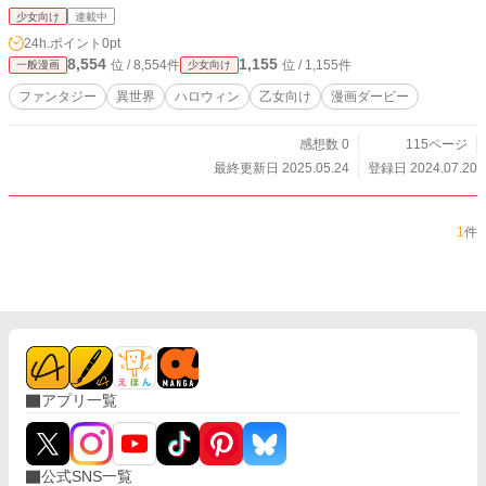
少女向け
連載中
24h.ポイント
0pt
8,554
1,155
位 / 8,554件
位 / 1,155件
一般漫画
少女向け
ファンタジー
異世界
ハロウィン
乙女向け
漫画ダービー
感想数 0
115ページ
最終更新日 2025.05.24
登録日 2024.07.20
1
件
アプリ一覧
公式SNS一覧