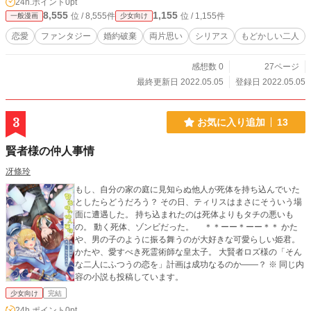
24h.ポイント
0pt
素敵なカラー表紙はうおはる様（@uouoharuharu）より。
8,555
1,155
位 / 8,555件
位 / 1,155件
一般漫画
少女向け
原作小説（小説家になろう） https://ncode.syosetu.com/n944
9gj/ https://ncode.syosetu.com/n4972fz/
恋愛
ファンタジー
婚約破棄
両片思い
シリアス
もどかしい二人
感想数 0
27ページ
最終更新日 2022.05.05
登録日 2022.05.05
3
お気に入り追加
13
賢者様の仲人事情
冴條玲
もし、自分の家の庭に見知らぬ他人が死体を持ち込んでいた
としたらどうだろう？ その日、ティリスはまさにそういう場
面に遭遇した。 持ち込まれたのは死体よりもタチの悪いも
の。 動く死体、ゾンビだった。 ＊＊ーー＊ーー＊＊ かた
や、男の子のように振る舞うのが大好きな可愛らしい姫君。
かたや、愛すべき死霊術師な皇太子。 大賢者ロズ様の「そん
な二人にふつうの恋を」計画は成功なるのか――？ ※ 同じ内
容の小説も投稿しています。
少女向け
完結
24h.ポイント
0pt