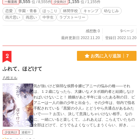
8,555
1,155
位 / 8,555件
位 / 1,155件
一般漫画
少女向け
恋愛
学園・青春
ほっこり
林間学校
キャンプ
幼なじみ
両片思い
両思い
中学生
ラブストーリー
感想数 0
9ページ
最終更新日 2022.11.20
登録日 2022.11.20
2
お気に入り追加
7
ふれて、ほどけて
八柱エル
気が強いけど病弱な侯爵令嬢ピアニーの悩みの種――それ
は、１２歳になったら、大嫌いなメタボ婚約者と結婚しなけ
ればいけないこと！ 婚姻があと半年に迫ったある秋の日、ピ
アニーは一人の旅の少年と出会う。 その少年は、領内で指名
手配されている『黒髪の小人』とどうやら共通点があるみた
いで――？ お互い、決して意識しちゃいけない相手。 なの
に、一緒にいると楽しくて。 ふれあえば、こらえていたもの
全部ほどけて、どうでもよくなってしまうくらい、好き。 報
われることのない恋だけど、想うくらいは自由にさせて。 目
少女向け
連載中
指すものを絶対譲れない女の子の胸熱下克上ファンタジー。