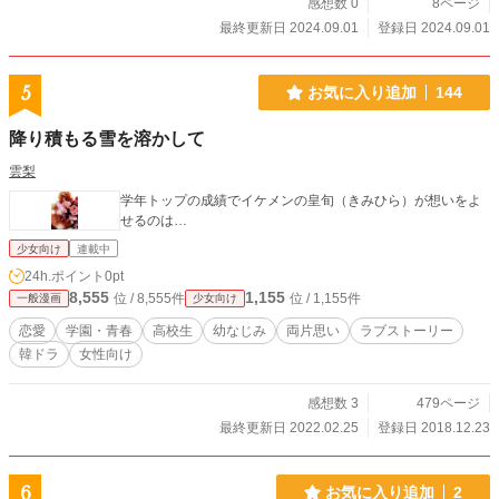
感想数 0
8ページ
最終更新日 2024.09.01
登録日 2024.09.01
5
お気に入り追加
144
降り積もる雪を溶かして
雲梨
学年トップの成績でイケメンの皇旬（きみひら）が想いをよ
せるのは…
少女向け
連載中
24h.ポイント
0pt
8,555
1,155
位 / 8,555件
位 / 1,155件
一般漫画
少女向け
恋愛
学園・青春
高校生
幼なじみ
両片思い
ラブストーリー
韓ドラ
女性向け
感想数 3
479ページ
最終更新日 2022.02.25
登録日 2018.12.23
6
お気に入り追加
2