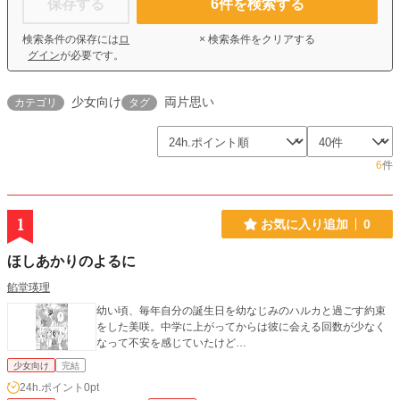
保存する
6
件を検索する
検索条件の保存には
ロ
× 検索条件をクリアする
グイン
が必要です。
少女向け
両片思い
カテゴリ
タグ
6
件
1
お気に入り追加
0
ほしあかりのよるに
餡堂瑛理
幼い頃、毎年自分の誕生日を幼なじみのハルカと過ごす約束
をした美咲。中学に上がってからは彼に会える回数が少なく
なって不安を感じていたけど…
少女向け
完結
24h.ポイント
0pt