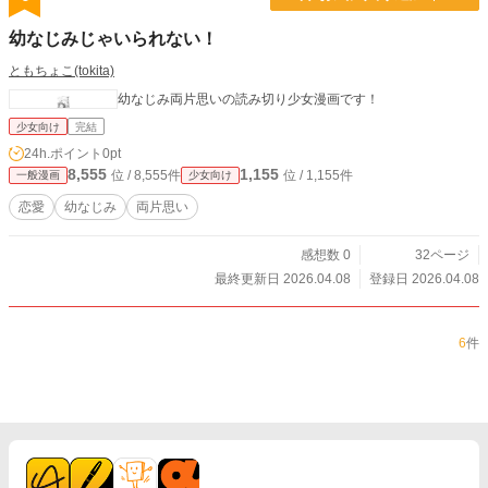
幼なじみじゃいられない！
ともちょこ(tokita)
幼なじみ両片思いの読み切り少女漫画です！
少女向け
完結
24h.ポイント
0pt
8,555
1,155
位 / 8,555件
位 / 1,155件
一般漫画
少女向け
恋愛
幼なじみ
両片思い
感想数 0
32ページ
最終更新日 2026.04.08
登録日 2026.04.08
6
件