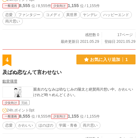
8,555
1,155
位 / 8,555件
位 / 1,155件
一般漫画
少女向け
恋愛
ファンタジー
コメディ
異世界
ヤンデレ
ハッピーエンド
両片思い
感想数 0
17ページ
最終更新日 2021.05.29
登録日 2021.05.29
4
お気に入り追加
1
及ばぬ恋なんて言わせない
餡堂瑛理
親友のななみは幼なじみの陽太と絶賛両片想い中。かわいい
けれど時々めんどくさい。
少女向け
完結
24h.ポイント
0pt
8,555
1,155
位 / 8,555件
位 / 1,155件
一般漫画
少女向け
恋愛
かわいい
ほのぼの
学園・青春
両片思い