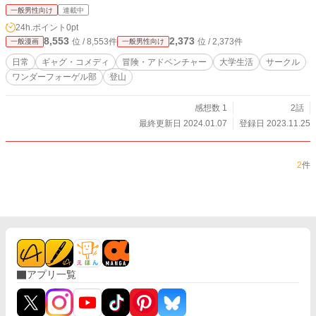
一般男性向け
連載中
24h.ポイント
0pt
8,553
2,373
位 / 8,553件
位 / 2,373件
一般漫画
一般男性向け
日常
ギャグ・コメディ
冒険・アドベンチャー
大学生活
サークル
ワンダーフォーゲル部
登山
感想数 1
2話
最終更新日 2024.01.07
登録日 2023.11.25
2
件
アプリ一覧