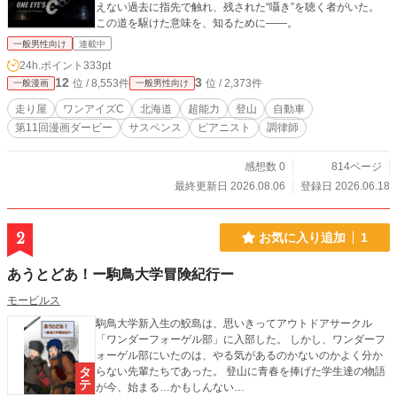
えない過去に指先で触れ、残された“囁き”を聴く者がいた。
この道を駆けた意味を、知るために——。
一般男性向け
連載中
24h.ポイント
333pt
12
3
位 / 8,553件
位 / 2,373件
一般漫画
一般男性向け
走り屋
ワンアイズC
北海道
超能力
登山
自動車
第11回漫画ダービー
サスペンス
ピアニスト
調律師
感想数 0
814ページ
最終更新日 2026.08.06
登録日 2026.06.18
2
お気に入り追加
1
あうとどあ！ー駒鳥大学冒険紀行ー
モービルス
駒鳥大学新入生の鮫島は、思いきってアウトドアサークル
「ワンダーフォーゲル部」に入部した。 しかし、ワンダーフ
ォーゲル部にいたのは、やる気があるのかないのかよく分か
らない先輩たちであった。 登山に青春を捧げた学生達の物語
が今、始まる…かもしんない…