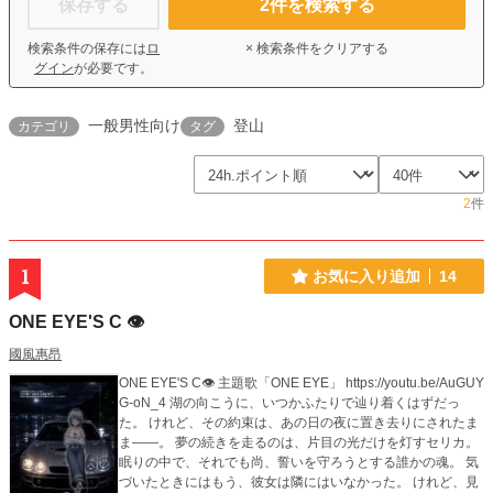
保存する
2
件を検索する
検索条件の保存には
ロ
× 検索条件をクリアする
グイン
が必要です。
一般男性向け
登山
カテゴリ
タグ
2
件
1
お気に入り追加
14
ONE EYE'S C 👁️
國風惠昂
ONE EYE'S C👁️ 主題歌「ONE EYE」 https://youtu.be/AuGUY
G-oN_4 湖の向こうに、いつかふたりで辿り着くはずだっ
た。 けれど、その約束は、あの日の夜に置き去りにされたま
ま——。 夢の続きを走るのは、片目の光だけを灯すセリカ。
眠りの中で、それでも尚、誓いを守ろうとする誰かの魂。 気
づいたときにはもう、彼女は隣にはいなかった。 けれど、見