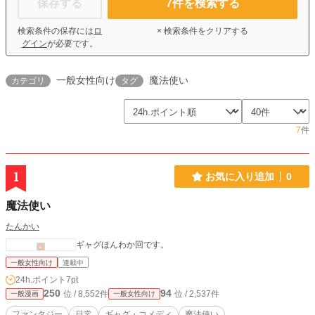
保存する
7
件を検索する
検索条件の保存には
ロ
× 検索条件をクリアする
グイン
が必要です。
一般女性向け
魔法使い
カテゴリ
タグ
7
件
1
お気に入り追加
0
魔法使い
たんかい
ギャグほんわか回です。
一般女性向け
連載中
24h.ポイント
7pt
250
94
位 / 8,552件
位 / 2,537件
一般漫画
一般女性向け
ファンタジー
日常
ギャグ・コメディ
魔法使い