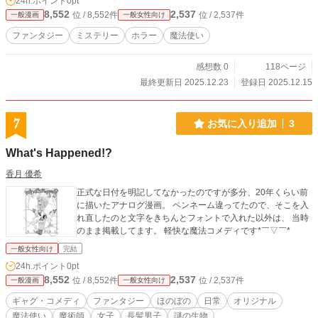
24h.ポイント
0pt
8,552
2,537
位 / 8,552件
位 / 2,537件
一般漫画
一般女性向け
ファンタジー
ミステリー
ホラー
魔法使い
感想数 0
118ページ
最終更新日 2025.12.23
登録日 2025.12.15
7
お気に入り追加
3
What's Happened!?
香月 優希
正式な日付を明記してなかったのですが多分、20年くらい前
に描いたアナログ漫画。 ペンネーム違ってたので、そこを入
れ直したのと文字をきちんとフォントで入れた以外は、 当時
のまま掲載してます。 軽快な魔法コメディです*￣▽￣*
一般女性向け
完結
24h.ポイント
0pt
8,552
2,537
位 / 8,552件
位 / 2,537件
一般漫画
一般女性向け
ギャグ・コメディ
ファンタジー
ほのぼの
日常
オリジナル
魔法使い
魔術師
女子
長髪男子
謎の生物