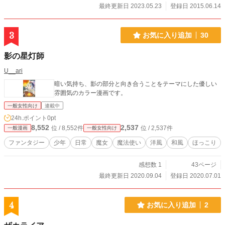
最終更新日 2023.05.23
登録日 2015.06.14
3
お気に入り追加
30
影の星灯師
U__ari
暗い気持ち、影の部分と向き合うことをテーマにした優しい
雰囲気のカラー漫画です。
一般女性向け
連載中
24h.ポイント
0pt
8,552
2,537
位 / 8,552件
位 / 2,537件
一般漫画
一般女性向け
ファンタジー
少年
日常
魔女
魔法使い
洋風
和風
ほっこり
感想数 1
43ページ
最終更新日 2020.09.04
登録日 2020.07.01
4
お気に入り追加
2