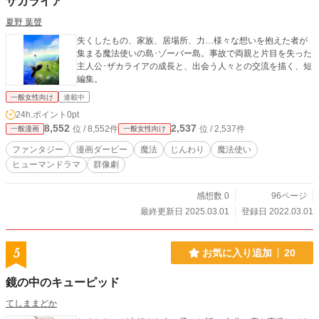
ザカライア
夏野 葉聲
失くしたもの、家族、居場所、力…様々な想いを抱えた者が
集まる魔法使いの島･ゾーバー島。事故で両親と片目を失った
主人公･ザカライアの成長と、出会う人々との交流を描く、短
編集。
一般女性向け
連載中
24h.ポイント
0pt
8,552
2,537
位 / 8,552件
位 / 2,537件
一般漫画
一般女性向け
ファンタジー
漫画ダービー
魔法
じんわり
魔法使い
ヒューマンドラマ
群像劇
感想数 0
96ページ
最終更新日 2025.03.01
登録日 2022.03.01
5
お気に入り追加
20
鏡の中のキューピッド
てしままどか