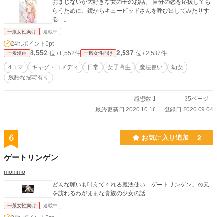
おまじないが大好きな女の子のお話。 自分の恋を応援しても
らうために、鏡からキューピッドさんを呼び出してみたりす
る…。
一般女性向け
連載中
24h.ポイント
0pt
8,552
2,537
位 / 8,552件
位 / 2,537件
一般漫画
一般女性向け
4コマ
ギャグ・コメディ
日常
女子高生
魔法使い
幼女
残酷な描写有り
感想数 1
35ページ
最終更新日 2020.10.18
登録日 2020.09.04
6
お気に入り追加
2
ゲートリンゲン
mommo
どんな願いも叶えてくれる魔法使い「ゲートリンゲン」の元
を訪れるわがままな貴族の少女の話
一般女性向け
連載中