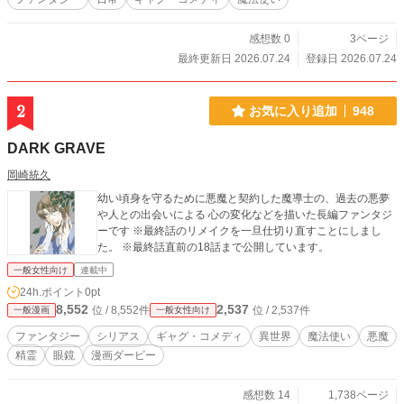
感想数 0
3ページ
最終更新日 2026.07.24
登録日 2026.07.24
2
お気に入り追加
948
DARK GRAVE
岡崎統久
幼い頃身を守るために悪魔と契約した魔導士の、過去の悪夢
や人との出会いによる 心の変化などを描いた長編ファンタジ
ーです ※最終話のリメイクを一旦仕切り直すことにしまし
た。 ※最終話直前の18話まで公開しています。
一般女性向け
連載中
24h.ポイント
0pt
8,552
2,537
位 / 8,552件
位 / 2,537件
一般漫画
一般女性向け
ファンタジー
シリアス
ギャグ・コメディ
異世界
魔法使い
悪魔
精霊
眼鏡
漫画ダービー
感想数 14
1,738ページ