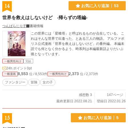
14
お気に入り追加
53
世界を救えはしないけど -帰らずの塔編-
つんばらじり子
書籍情報
この世界には「星喰塔」と呼ばれるものが点在している。 こ
れはそんな世界で出逢った、とある三人の物語。 アルファポ
リス公式漫画「世界を救えはしないけど」の番外編。 本編未
読でも何となく分かるよう、時系列は本編最新話よりだいぶ
後となっています。
一般男性向け
完結
24h.ポイント
0pt
8,553
2,373
位 / 8,553件
位 / 2,373件
一般漫画
一般男性向け
ファンタジー
冒険
女の子
感想数 3
147ページ
最終更新日 2022.08.21
登録日 2022.01.26
15
お気に入り追加
5