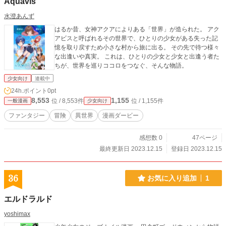
Aquavis
水澄あんず
はるか昔、女神アクアによりある「世界」が造られた。 アク
アビスと呼ばれるその世界で、ひとりの少女がある失った記
憶を取り戻すため小さな村から旅に出る。 その先で待つ様々
な出逢いや真実。 これは、ひとりの少女と少女と出逢う者た
ちが、世界を巡りココロをつなぐ、そんな物語。
少女向け
連載中
24h.ポイント
0pt
8,553
1,155
位 / 8,553件
位 / 1,155件
一般漫画
少女向け
ファンタジー
冒険
異世界
漫画ダービー
感想数 0
47ページ
最終更新日 2023.12.15
登録日 2023.12.15
36
お気に入り追加
1
エルドラルド
yoshimax