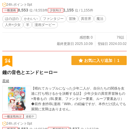
24h.ポイント
0pt
8,553
1,155
位 / 8,553件
位 / 1,155件
一般漫画
少女向け
ほのぼの
かわいい
ファンタジー
冒険
異世界
魔法
人外×少女
羊
漫画ダービー
感想数 0
79話
最終更新日 2025.10.09
登録日 2024.03.02
24
お気に入り追加
1
鐘の音色とエンドヒーロー
星緒
【晴れてカップルになった少年二人が、自分たちの関係を友
達に打ち明けるかを決断する話】 少年少女の異世界冒険もの
×青春もの（BL要素、ファンタジー要素、ループ要素あり）
◆前作 創作BL漫画「With」の続編ですが、本作だけ読んでも
展開に支障はありません。
一般女性向け
連載中
24h.ポイント
0pt