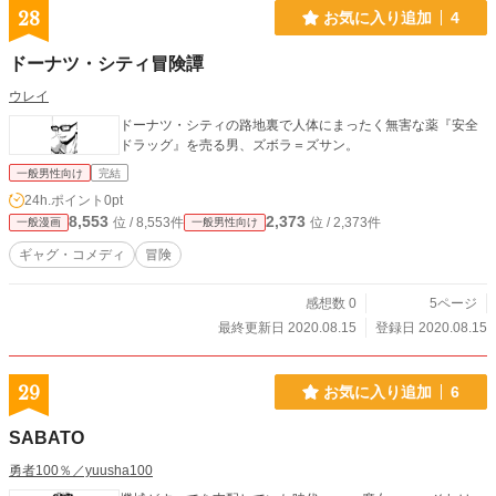
28
お気に入り追加
4
ドーナツ・シティ冒険譚
ウレイ
ドーナツ・シティの路地裏で人体にまったく無害な薬『安全
ドラッグ』を売る男、ズボラ＝ズサン。
一般男性向け
完結
24h.ポイント
0pt
8,553
2,373
位 / 8,553件
位 / 2,373件
一般漫画
一般男性向け
ギャグ・コメディ
冒険
感想数 0
5ページ
最終更新日 2020.08.15
登録日 2020.08.15
29
お気に入り追加
6
SABATO
勇者100％／yuusha100