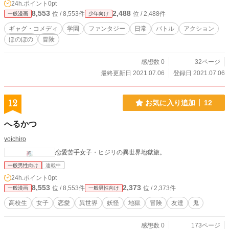
24h.ポイント
0pt
8,553
2,488
位 / 8,553件
位 / 2,488件
一般漫画
少年向け
ギャグ・コメディ
学園
ファンタジー
日常
バトル
アクション
ほのぼの
冒険
感想数 0
32ページ
最終更新日 2021.07.06
登録日 2021.07.06
12
お気に入り追加
12
へるかつ
yoichiro
恋愛苦手女子・ヒジリの異世界地獄旅。
一般男性向け
連載中
24h.ポイント
0pt
8,553
2,373
位 / 8,553件
位 / 2,373件
一般漫画
一般男性向け
高校生
女子
恋愛
異世界
妖怪
地獄
冒険
友達
鬼
感想数 0
173ページ