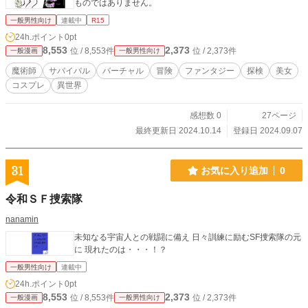
ものではありません。
一般男性向け
連載中
R15
24h.ポイント
0pt
8,553
2,373
位 / 8,553件
位 / 2,373件
一般漫画
一般男性向け
魔術師
サバイバル
バーチャル
冒険
ファンタジー
探検
美女
コスプレ
異世界
感想数 0
27ページ
最終更新日 2024.10.14
登録日 2024.09.07
31
お気に入り追加
0
令和ＳＦ捜索隊
nanamin
未知なる宇宙人との戦闘に備え 日々訓練に励むSF捜索隊の元
に 現れたのは・・・！？
一般男性向け
連載中
24h.ポイント
0pt
8,553
2,373
位 / 8,553件
位 / 2,373件
一般漫画
一般男性向け