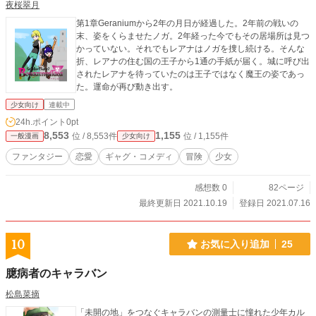
夜桜翠月
第1章Geraniumから2年の月日が経過した。2年前の戦いの
末、姿をくらませたノガ。2年経った今でもその居場所は見つ
かっていない。それでもレアナはノガを捜し続ける。そんな
折、レアナの住む国の王子から1通の手紙が届く。城に呼び出
されたレアナを待っていたのは王子ではなく魔王の姿であっ
た。運命が再び動き出す。
少女向け
連載中
24h.ポイント
0pt
8,553
1,155
位 / 8,553件
位 / 1,155件
一般漫画
少女向け
ファンタジー
恋愛
ギャグ・コメディ
冒険
少女
感想数 0
82ページ
最終更新日 2021.10.19
登録日 2021.07.16
10
お気に入り追加
25
臆病者のキャラバン
松島菜摘
「未開の地」をつなぐキャラバンの測量士に憧れた少年カル