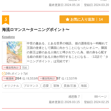
最終更新日 2024.05.16
登録日 2024.03.20
5
お気に入り追加
14
海流ロマンス〜ターニングポイント〜
Kosatono
中世の趣ある、とある世界の物語。 姫の護衛役を一時離れて
王国の使者として隣国に向かうことになったレオニー。隣国
の新王は癖のある人物だと噂されていた為、彼の身を心配す
る姫の依頼である人物が同行することになる… 〈12話で「タ
ーニングポイント」は完結です〉
一般女性向け
完結
24h.ポイント
7pt
264
97
位 / 8,553件
位 / 2,537件
一般漫画
一般女性向け
オリジナル
ブロマンス
恋愛
冒険
貴族/王族
海賊
感想数 7
88ページ
最終更新日 2026.03.15
登録日 2024.02.25