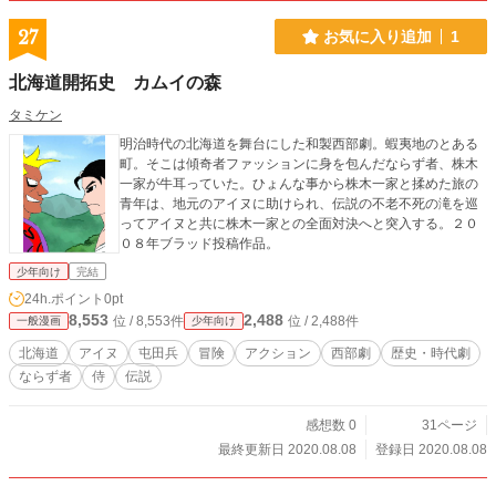
27
お気に入り追加
1
北海道開拓史 カムイの森
タミケン
明治時代の北海道を舞台にした和製西部劇。蝦夷地のとある
町。そこは傾奇者ファッションに身を包んだならず者、株木
一家が牛耳っていた。ひょんな事から株木一家と揉めた旅の
青年は、地元のアイヌに助けられ、伝説の不老不死の滝を巡
ってアイヌと共に株木一家との全面対決へと突入する。２０
０８年ブラッド投稿作品。
少年向け
完結
24h.ポイント
0pt
8,553
2,488
位 / 8,553件
位 / 2,488件
一般漫画
少年向け
北海道
アイヌ
屯田兵
冒険
アクション
西部劇
歴史・時代劇
ならず者
侍
伝説
感想数 0
31ページ
最終更新日 2020.08.08
登録日 2020.08.08