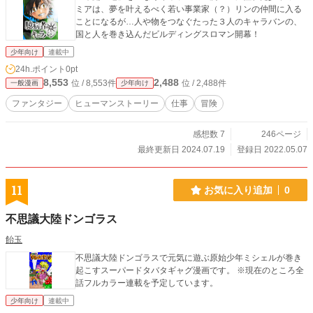
ミアは、夢を叶えるべく若い事業家（？）リンの仲間に入る
ことになるが…人や物をつなぐたった３人のキャラバンの、
国と人を巻き込んだビルディングスロマン開幕！
少年向け
連載中
24h.ポイント
0pt
8,553
2,488
位 / 8,553件
位 / 2,488件
一般漫画
少年向け
ファンタジー
ヒューマンストーリー
仕事
冒険
感想数 7
246ページ
最終更新日 2024.07.19
登録日 2022.05.07
11
お気に入り追加
0
不思議大陸ドンゴラス
飴玉
不思議大陸ドンゴラスで元気に遊ぶ原始少年ミシェルが巻き
起こすスーパードタバタギャグ漫画です。 ※現在のところ全
話フルカラー連載を予定しています。
少年向け
連載中