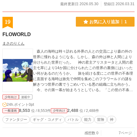
最終更新日 2026.05.30
登録日 2026.03.31
19
お気に入り追加
1
FLOWORLD
まさのりくん
森人の海時は時々訪れる外界の人との交流により森の外の
世界に憧れるようになる。しかし、森の外は神と人間により
分けられた世界だった。 神の君主アリスタータと人間の君
主七草により14か国に分けられたこの世界の裏側にはいった
い何があるのだろうか。 旅を続ける度にこの世界の不条理
に直面する海時は旅先で仲間を集めこのフラワールドの謎を
解きつつ世界の裏でうごめいている悪の組織に立ち向かう。
今、その第一幕が始まろうとしている。 「この世の不条理
を俺が切り裂いてやる！ この世界に美しくない者はいないか
少年向け
連載中
ら！」
24h.ポイント
0pt
8,553
2,488
位 / 8,553件
位 / 2,488件
一般漫画
少年向け
ファンタジー
ギャグ・コメディ
バトル
能力
冒険
神
感想数 0
7ページ