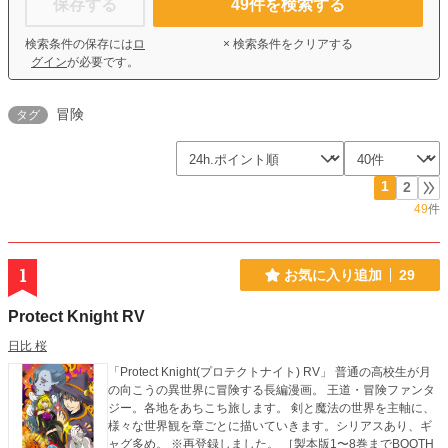
保存する
49
件を検索する
検索条件の保存には
ロ
× 検索条件をクリアする
グイン
が必要です。
冒険
タグ
1
2
49
件
1
お気に入り追加
29
Protect Knight RV
日比 桜
「Protect Knight(プロテクトナイト) RV」 普通の高校生が月
の向こうの異世界に冒険する長編漫画。 王道・冒険ファンタ
ジー。各地をあちこち旅します。 剣と魔法の世界を主軸に、
様々な世界観を章ごとに描いていきます。シリアスあり、ギ
ャグ多め。 ※再登録しました。 ［製本版1〜8巻までBOOTH