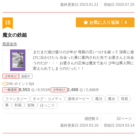
最終更新日 2023.01.21
登録日 2020.07.25
13
お気に入り追加
4
魔女の鉄鎚
西原友作
まだまだ遊び盛りの少年が 母親の言いつけを破って 深夜に遊
びに出かけたら 出会った豚に案内された先で お婆さんと出会
うのだが・・・ お婆さんの正体は魔女であり 少年は豚人間に
変えられてしまうのだった！！
少年向け
連載中
24h.ポイント
0pt
8,553
2,488
位 / 8,553件
位 / 2,488件
一般漫画
少年向け
ファンタジー
ギャグ・コメディ
漫画ダービー
魔法
魔女
母親
豚
和風
冒険
ほっこり
感想数 0
32ページ
最終更新日 2024.03.18
登録日 2024.03.14