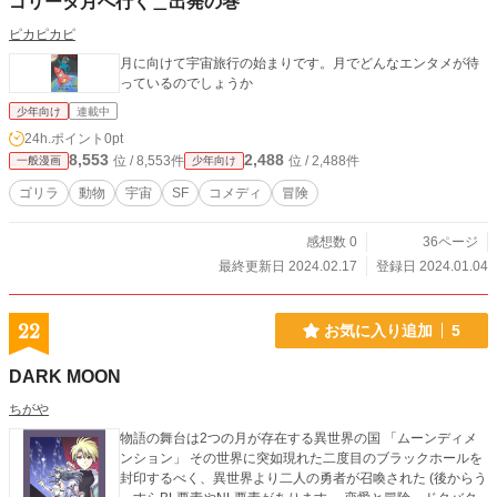
ゴリータ月へ行く＿出発の巻
ピカピカピ
月に向けて宇宙旅行の始まりです。月でどんなエンタメが待
っているのでしょうか
少年向け
連載中
24h.ポイント
0pt
8,553
2,488
位 / 8,553件
位 / 2,488件
一般漫画
少年向け
ゴリラ
動物
宇宙
SF
コメディ
冒険
感想数 0
36ページ
最終更新日 2024.02.17
登録日 2024.01.04
22
お気に入り追加
5
DARK MOON
ちがや
物語の舞台は2つの月が存在する異世界の国 「ムーンディメ
ンション」 その世界に突如現れた二度目のブラックホールを
封印するべく、異世界より二人の勇者が召喚された (後からう