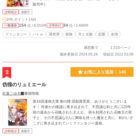
販売中］
少年向け
連載中
24h.ポイント
14pt
154
34
位 / 8,553件
位 / 2,488件
一般漫画
少年向け
ファンタジー
バトル
異世界
冒険
月と太陽
恋愛
友情
感想数 0
1,510ページ
最終更新日 2024.05.28
登録日 2022.03.06
2
お気に入り追加
145
彷徨のリュミエール
杠葉こゆき
書籍情報
第16回漫画大賞 春の陣 奨励賞受賞。 ありがとうございま
す！ 何者かの陰謀に巻き込まれて、不思議な剣と共に120年
前の過去から召喚された主人公。 術を利用された召喚主の双
子と、その不思議な3人に興味を持った魔女と共に、剣のいざ
こざに巻き込まれていくファンタジー漫画。
少年向け
連載中