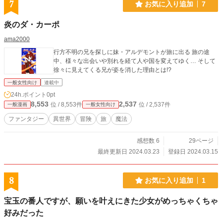
7
お気に入り追加
7
炎のダ・カーポ
ama2000
行方不明の兄を探しに妹・アルデモントが旅に出る 旅の途
中、様々な出会いや別れを経て人や国を変えてゆく… そして
徐々に見えてくる兄が姿を消した理由とは!?
一般女性向け
連載中
24h.ポイント
0pt
8,553
2,537
位 / 8,553件
位 / 2,537件
一般漫画
一般女性向け
ファンタジー
異世界
冒険
旅
魔法
感想数 6
29ページ
最終更新日 2024.03.23
登録日 2024.03.15
8
お気に入り追加
1
宝玉の番人ですが、願いを叶えにきた少女がめっちゃくちゃ
好みだった