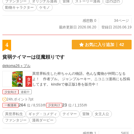
ファンタジー
オリジナル漫画
冒険
ストーリー漫画
ほのぼの
動物キャラクター
ケモノ
感想数 0
34ページ
最終更新日 2026.06.20
登録日 2026.06.19
4
お気に入り追加
42
貧弱テイマーは従魔頼りです
dekoma26＋ブル
異世界転生した梓ちゃんの物語。色んな魔物が仲間になる
よ！ 作者ブル。 ジャンプルーキー、ニコニコ漫画にも投稿
してます。 kindleで修正版1巻を販売中！
少女向け
連載中
24h.ポイント
7pt
264
23
位 / 8,553件
位 / 1,155件
一般漫画
少女向け
異世界転生
ギャグ・コメディ
テイマー
冒険
女主人公
ファンタジー
漫画ダービー
感想数 1
58話