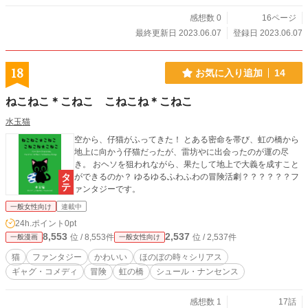
感想数 0
16ページ
最終更新日 2023.06.07
登録日 2023.06.07
18
お気に入り追加
14
ねこねこ＊こねこ こねこね＊こねこ
水玉猫
空から、仔猫がふってきた！ とある密命を帯び、虹の橋から
地上に向かう仔猫だったが、雷坊やに出会ったのが運の尽
き。 おヘソを狙われながら、果たして地上で大義を成すこと
ができるのか？ ゆるゆるふわふわの冒険活劇？？？？？？フ
ァンタジーです。
一般女性向け
連載中
24h.ポイント
0pt
8,553
2,537
位 / 8,553件
位 / 2,537件
一般漫画
一般女性向け
猫
ファンタジー
かわいい
ほのぼの時々シリアス
ギャグ・コメディ
冒険
虹の橋
シュール・ナンセンス
感想数 1
17話