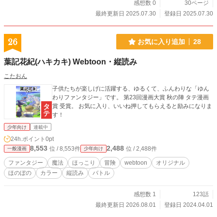
感想数 0
30ページ
最終更新日 2025.07.30
登録日 2025.07.30
26
お気に入り追加
28
葉記花紀(ハキカキ) Webtoon・縦読み
こたおん
子供たちが楽しげに活躍する、ゆるくて、ふんわりな「ゆん
わりファンタジー」です。 第23回漫画大賞 秋の陣 タテ漫画
賞 受賞。 お気に入り、いいね押してもらえると励みになりま
す！
少年向け
連載中
24h.ポイント
0pt
8,553
2,488
位 / 8,553件
位 / 2,488件
一般漫画
少年向け
ファンタジー
魔法
ほっこり
冒険
webtoon
オリジナル
ほのぼの
カラー
縦読み
バトル
感想数 1
123話
最終更新日 2026.08.01
登録日 2024.04.01