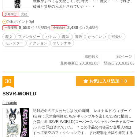
機械がすべてを支配していた時代・・・ 魔女・・・ それは、
破滅と災厄の元凶とされていた・・・
少年向け
完結
24h.ポイント
0pt
8,553
2,488
位 / 8,553件
位 / 2,488件
一般漫画
少年向け
魔女
ファンタジー
バトル
魔法
冒険
かっこいい
可愛い
モンスター
アクション
オリジナル
感想数 0
32ページ
最終更新日 2019.02.03
登録日 2019.02.03
30
お気に入り追加
0
SSVR-WORLD
nanamin
絶対絶命の主人公たちは 次の瞬間、 レオナルド.ウィザード
(自称；天才魔術師)たちが ギャンブルを楽しむために構築し
た異世界 SSVR-WORLD(スーパースペシャルバーチャルワー
ルド)に 飛ばされていた。 ＊この作品の内容及び登場人物は
すべて架空のフィクションです。 また犯罪を推奨や肯定する