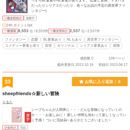
っすらBL要素やNL要素があります。 恋愛と冒険、ドタバタ
だったりシリアスだったり、色々なお話の予定の異世界ファ
ンタジー)
一般女性向け
連載中
24h.ポイント
0pt
8,553
2,537
位 / 8,553件
位 / 2,537件
一般漫画
一般女性向け
ファンタジー
恋愛
BL要素あり
NLもあり
異世界ファンタジー
コメディー要素も有り
前世
オリジナル
シリアス要素あり
冒険
感想数 0
109ページ
最終更新日 2023.10.18
登録日 2023.06.17
23
お気に入り追加
8
sheepfriends☆新しい冒険
りるた
シープちゃんが人間界に・・・どんな冒険になっていくの
か・・・お楽しみに！ 新しい仲間も加わって楽しくなってい
く予感！ ついに完結👍✨ありがとうございました✨
少女向け
完結