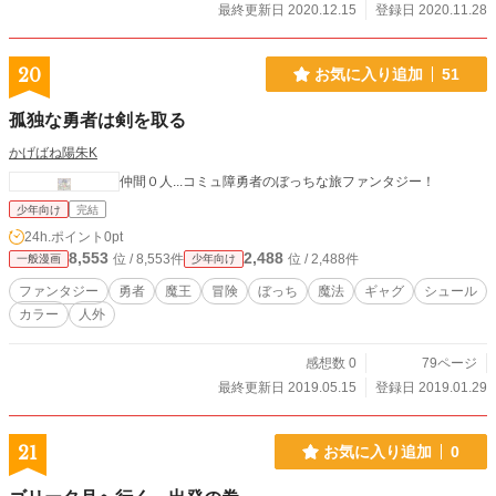
最終更新日 2020.12.15
登録日 2020.11.28
20
お気に入り追加
51
孤独な勇者は剣を取る
かげばね陽朱K
仲間０人...コミュ障勇者のぼっちな旅ファンタジー！
少年向け
完結
24h.ポイント
0pt
8,553
2,488
位 / 8,553件
位 / 2,488件
一般漫画
少年向け
ファンタジー
勇者
魔王
冒険
ぼっち
魔法
ギャグ
シュール
カラー
人外
感想数 0
79ページ
最終更新日 2019.05.15
登録日 2019.01.29
21
お気に入り追加
0