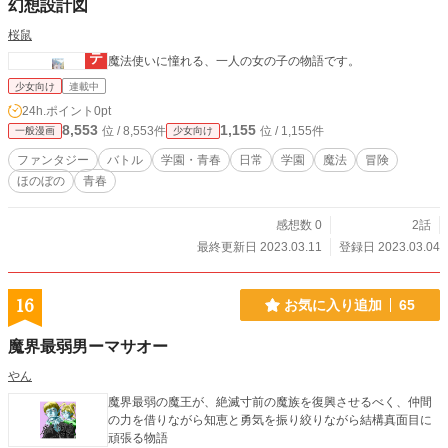
幻想設計図
桜鼠
魔法使いに憧れる、一人の女の子の物語です。
少女向け
連載中
24h.ポイント
0pt
8,553
1,155
位 / 8,553件
位 / 1,155件
一般漫画
少女向け
ファンタジー
バトル
学園・青春
日常
学園
魔法
冒険
ほのぼの
青春
感想数 0
2話
最終更新日 2023.03.11
登録日 2023.03.04
16
お気に入り追加
65
魔界最弱男ーマサオー
やん
魔界最弱の魔王が、絶滅寸前の魔族を復興させるべく、仲間
の力を借りながら知恵と勇気を振り絞りながら結構真面目に
頑張る物語