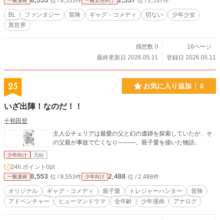
8,553
2,537
位 / 8,553件
位 / 2,537件
一般漫画
一般女性向け
BL
ファンタジー
冒険
ギャグ・コメディ
切ない
少年少女
異世界
感想数 0
16ページ
最終更新日 2026.05.11
登録日 2026.05.11
25
お気に入り追加
0
いざ出陣！なのだ！！
十和田登
主人公チェリアは最愛の父と幻の遺跡を探索していたが、そ
の父親が事故で亡くなり———。親子愛を描いた物語。
少年向け
完結
24h.ポイント
0pt
8,553
2,488
位 / 8,553件
位 / 2,488件
一般漫画
少年向け
オリジナル
ギャグ・コメディ
親子愛
トレジャーハンター
冒険
アドベンチャー
ヒューマンドラマ
全年齢
少年漫画
アナログ