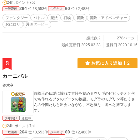
24h.ポイント
7pt
264
60
位 / 8,553件
位 / 2,488件
一般漫画
少年向け
ファンタジー
バトル
魔法
召喚
冒険
冒険・アドベンチャー
おにロリ
漫画ダービー
感想数 2
278ページ
最終更新日 2025.03.28
登録日 2020.10.16
3
お気に入り追加
2
カーニバル
鈴木亨
冒険王の伝説に憧れて冒険を始めるウサギのピピッチオと何
でも作れるブタのプータの物語。モグラのモグリン等たくさ
んの仲間たちと出会いながら、不思議な世界へと旅立ちま
す。
少年向け
連載中
24h.ポイント
7pt
264
60
位 / 8,553件
位 / 2,488件
一般漫画
少年向け