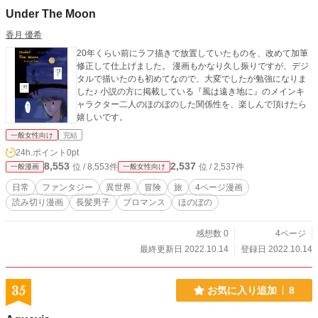
Under The Moon
香月 優希
20年くらい前にラフ描きで放置していたものを、改めて加筆
修正して仕上げました。 漫画もかなり久し振りですが、デジ
タルで描いたのも初めてなので、大変でしたが勉強になりま
した♪ 小説の方に掲載している『風は遠き地に』のメインキ
ャラクター二人のほのぼのした関係性を、楽しんで頂けたら
嬉しいです。
一般女性向け
完結
24h.ポイント
0pt
8,553
2,537
位 / 8,553件
位 / 2,537件
一般漫画
一般女性向け
日常
ファンタジー
異世界
冒険
旅
4ページ漫画
読み切り漫画
長髪男子
ブロマンス
ほのぼの
感想数 0
4ページ
最終更新日 2022.10.14
登録日 2022.10.14
35
お気に入り追加
8