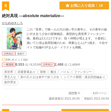
6
お気に入り追加
19
絶対具現 ―absolute materialize―
かなめゆきしろ
この『世界』で唯一人の力の使い手の青年と、その青年の旅
に付き合う少女の冒険物語。 典型的な異世界ファンタジー
物。最初は2人だけですが、段々仲間が増えます。 ※最初に
描いてた頃は負荷削減のため、簡素なえんぴつ描き。 ※自サ
イトで短編や1Pまんが・イラストも掲載。
少年向け
連載中
24h.ポイント
0pt
8,553
2,488
位 / 8,553件
位 / 2,488件
一般漫画
少年向け
異世界
恋愛要素あり
冒険
魔法
バトル
ファンタジー
男主人公
影の主人公は途中で拾う少女
シリアス展開・過去回想編あり
創作男女
感想数 0
415ページ
最終更新日 2021.04.05
登録日 2021.04.04