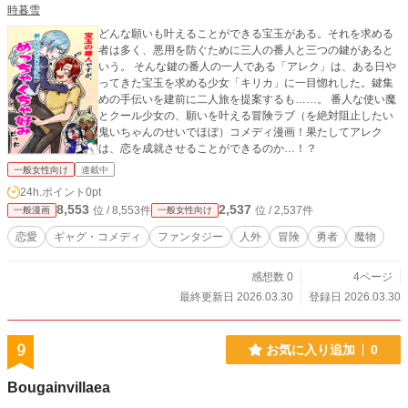
時暮雪
どんな願いも叶えることができる宝玉がある。それを求める
者は多く、悪用を防ぐために三人の番人と三つの鍵があると
いう。 そんな鍵の番人の一人である「アレク」は、ある日や
ってきた宝玉を求める少女「キリカ」に一目惚れした。鍵集
めの手伝いを建前に二人旅を提案するも……。 番人な使い魔
とクール少女の、願いを叶える冒険ラブ（を絶対阻止したい
鬼いちゃんのせいでほぼ）コメディ漫画！果たしてアレク
は、恋を成就させることができるのか…！？
一般女性向け
連載中
24h.ポイント
0pt
8,553
2,537
位 / 8,553件
位 / 2,537件
一般漫画
一般女性向け
恋愛
ギャグ・コメディ
ファンタジー
人外
冒険
勇者
魔物
感想数 0
4ページ
最終更新日 2026.03.30
登録日 2026.03.30
9
お気に入り追加
0
Bougainvillaea