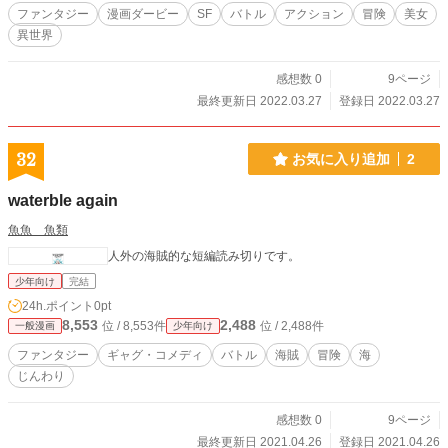
ファンタジー
漫画ダービー
SF
バトル
アクション
冒険
美女
異世界
感想数 0
9ページ
最終更新日 2022.03.27
登録日 2022.03.27
32
お気に入り追加
2
waterble again
魚魚 魚類
人外の海賊的な短編読み切りです。
少年向け
完結
24h.ポイント
0pt
8,553
2,488
位 / 8,553件
位 / 2,488件
一般漫画
少年向け
ファンタジー
ギャグ・コメディ
バトル
海賊
冒険
海
じんわり
感想数 0
9ページ
最終更新日 2021.04.26
登録日 2021.04.26