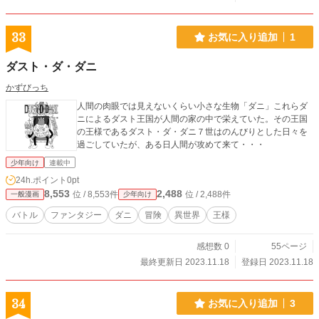
33
お気に入り追加
1
ダスト・ダ・ダニ
かずびっち
人間の肉眼では見えないくらい小さな生物「ダニ」これらダ
ニによるダスト王国が人間の家の中で栄えていた。その王国
の王様であるダスト・ダ・ダニ７世はのんびりとした日々を
過ごしていたが、ある日人間が攻めて来て・・・
少年向け
連載中
24h.ポイント
0pt
8,553
2,488
位 / 8,553件
位 / 2,488件
一般漫画
少年向け
バトル
ファンタジー
ダニ
冒険
異世界
王様
感想数 0
55ページ
最終更新日 2023.11.18
登録日 2023.11.18
34
お気に入り追加
3