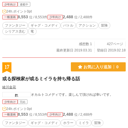
少年向け
連載中
24h.ポイント
0pt
8,553
2,488
位 / 8,553件
位 / 2,488件
一般漫画
少年向け
ファンタジー
ギャグ・コメディ
バトル
アクション
冒険
シリアス含む
竜
感想数 1
427ページ
最終更新日 2019.03.31
登録日 2019.02.18
17
お気に入り追加
0
或る探検家が或るミイラを持ち帰る話
綾川金花
オカルトコメディです。楽しんで頂ければ幸いです。
少年向け
完結
24h.ポイント
0pt
8,553
2,488
位 / 8,553件
位 / 2,488件
一般漫画
少年向け
ファンタジー
ギャグ・コメディ
ホラー
ミイラ
冒険