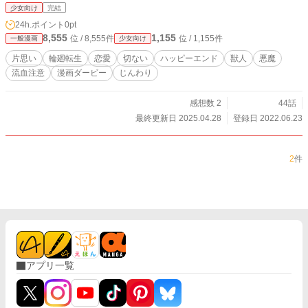
少女向け
完結
24h.ポイント
0pt
8,555
1,155
位 / 8,555件
位 / 1,155件
一般漫画
少女向け
片思い
輪廻転生
恋愛
切ない
ハッピーエンド
獣人
悪魔
流血注意
漫画ダービー
じんわり
感想数 2
44話
最終更新日 2025.04.28
登録日 2022.06.23
2
件
アプリ一覧