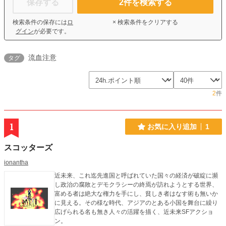
保存する
2
件を検索する
検索条件の保存には
ロ
× 検索条件をクリアする
グイン
が必要です。
流血注意
タグ
2
件
1
お気に入り追加
1
スコッターズ
ionantha
近未来、これ迄先進国と呼ばれていた国々の経済が破綻に瀕
し政治の腐敗とデモクラシーの終焉が訪れようとする世界、
富める者は絶大な権力を手にし、貧しき者はなす術も無いか
に見える。その様な時代、アジアのとある小国を舞台に繰り
広げられる名も無き人々の活躍を描く、近未来SFアクショ
ン。