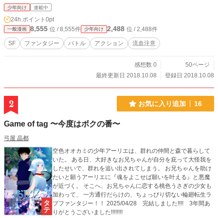
少年向け
連載中
24h.ポイント
0pt
8,555
2,488
位 / 8,555件
位 / 2,488件
一般漫画
少年向け
SF
ファンタジー
バトル
アクション
流血注意
感想数 0
50ページ
最終更新日 2018.10.08
登録日 2018.10.08
2
お気に入り追加
16
Game of tag 〜今度はボクの番〜
弓屋 晶都
空色オオカミの少年アーリエは、群れの仲間と森で暮らして
いた。 ある日、大好きなお兄ちゃんが自分を庇って大怪我を
したせいで、群れを追い出されてしまう。 お兄ちゃんを助け
たいと願うアーリエに『魂をよこせば願いを叶える』と悪魔
が近づく。 そこへ、お兄ちゃんに恋する桃色うさぎの少女も
加わって、 一方通行だらけの、ちょっぴり切ない輪廻転生ラ
ブファンタジー！！ 2025/04/28 完結しました!!!! 3年間あ
りがとうございました!!!!!!!!