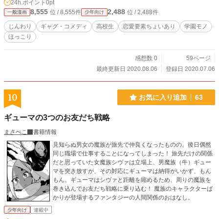
24h.ポイント
0pt
8,555
2,488
位 / 8,555件
位 / 2,488件
一般漫画
少年向け
じんわり
ギャグ・コメディ
高校生
恋愛要素ちょいあり
学園モノ
ほっこり
感想数 0
59ページ
最終更新日 2020.08.06
登録日 2020.07.06
10
お気に入り追加
63
ギューマの3つのお友だち戦略
まさぺこ
書籍情報
見知らぬ男女の魔族が旅先で仲良くなったものの、後日偶然
同じ職場で仕事することになってしまった！ 旅先だけの関係
だと思っていた女魔族シヴァは立場上、男魔族（牛）ギュー
マを突き放すが、その対応にギューマは納得がいかず、もん
もん。ギューマはシヴァと距離を縮めるため、周りの魔族を
巻き込んでお友だち戦略に乗り込む！ 魔族のキャラクターば
かりが登場するファンタジーの人間関係のおはなし。
少年向け
連載中