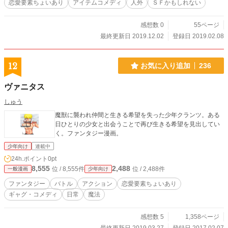
恋愛要素ちょいあり
アイテムコメディ
人外
ＳＦかもしれない
感想数 0
55ページ
最終更新日 2019.12.02
登録日 2019.02.08
12
お気に入り追加
236
ヴァニタス
しゅう
魔獣に襲われ仲間と生きる希望を失った少年クランツ。ある
日ひとりの少女と出会うことで再び生きる希望を見出してい
く。ファンタジー漫画。
少年向け
連載中
24h.ポイント
0pt
8,555
2,488
位 / 8,555件
位 / 2,488件
一般漫画
少年向け
ファンタジー
バトル
アクション
恋愛要素ちょいあり
ギャグ・コメディ
日常
魔法
感想数 5
1,358ページ