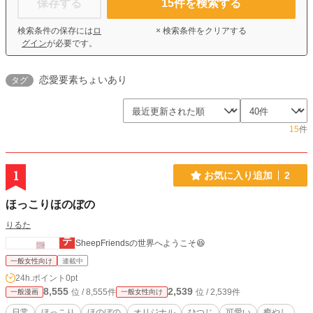
保存する
15
件を検索する
検索条件の保存には
ロ
× 検索条件をクリアする
グイン
が必要です。
恋愛要素ちょいあり
タグ
15
件
1
お気に入り追加
2
ほっこりほのぼの
りるた
SheepFriendsの世界へようこそ😆
一般女性向け
連載中
24h.ポイント
0pt
8,555
2,539
位 / 8,555件
位 / 2,539件
一般漫画
一般女性向け
日常
ほっこり
ほのぼの
オリジナル
ひつじ
可愛い
癒やし