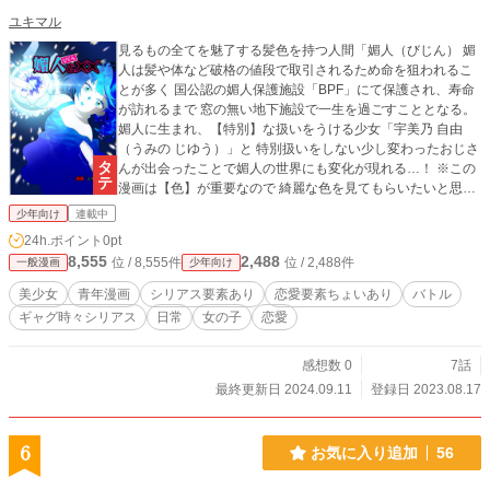
ユキマル
見るもの全てを魅了する髪色を持つ人間「媚人（びじん） 媚
人は髪や体など破格の値段で取引されるため命を狙われるこ
とが多く 国公認の媚人保護施設「BPF」にて保護され、寿命
が訪れるまで 窓の無い地下施設で一生を過ごすこととなる。
媚人に生まれ、【特別】な扱いをうける少女「宇美乃 自由
（うみの じゆう）」と 特別扱いをしない少し変わったおじさ
んが出会ったことで媚人の世界にも変化が現れる…！ ※この
漫画は【色】が重要なので 綺麗な色を見てもらいたいと思い
横読みではなく縦読みにしています。
少年向け
連載中
24h.ポイント
0pt
8,555
2,488
位 / 8,555件
位 / 2,488件
一般漫画
少年向け
美少女
青年漫画
シリアス要素あり
恋愛要素ちょいあり
バトル
ギャグ時々シリアス
日常
女の子
恋愛
感想数 0
7話
最終更新日 2024.09.11
登録日 2023.08.17
6
お気に入り追加
56