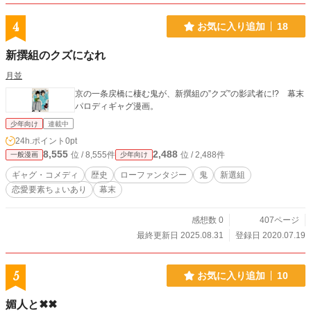
4
お気に入り追加
18
新撰組のクズになれ
月並
京の一条戻橋に棲む鬼が、新撰組の”クズ”の影武者に!? 幕末
パロディギャグ漫画。
少年向け
連載中
24h.ポイント
0pt
8,555
2,488
位 / 8,555件
位 / 2,488件
一般漫画
少年向け
ギャグ・コメディ
歴史
ローファンタジー
鬼
新選組
恋愛要素ちょいあり
幕末
感想数 0
407ページ
最終更新日 2025.08.31
登録日 2020.07.19
5
お気に入り追加
10
媚人と✖✖