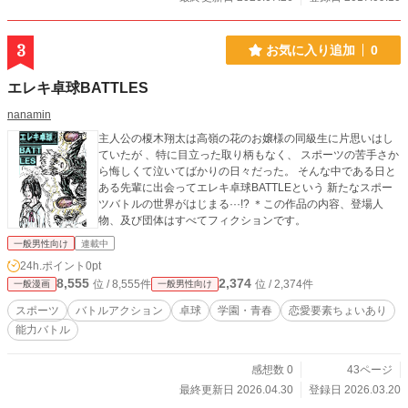
3
お気に入り追加
0
エレキ卓球BATTLES
nanamin
主人公の榎木翔太は高嶺の花のお嬢様の同級生に片思いはし
ていたが 、特に目立った取り柄もなく、 スポーツの苦手さか
ら悔しくて泣いてばかりの日々だった。 そんな中である日と
ある先輩に出会ってエレキ卓球BATTLEという 新たなスポー
ツバトルの世界がはじまる···!? ＊この作品の内容、登場人
物、及び団体はすべてフィクションです。
一般男性向け
連載中
24h.ポイント
0pt
8,555
2,374
位 / 8,555件
位 / 2,374件
一般漫画
一般男性向け
スポーツ
バトルアクション
卓球
学園・青春
恋愛要素ちょいあり
能力バトル
感想数 0
43ページ
最終更新日 2026.04.30
登録日 2026.03.20