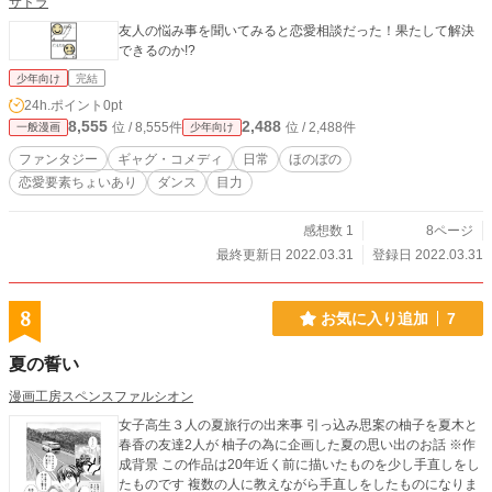
サドラ
友人の悩み事を聞いてみると恋愛相談だった！果たして解決
できるのか!?
少年向け
完結
24h.ポイント
0pt
8,555
2,488
位 / 8,555件
位 / 2,488件
一般漫画
少年向け
ファンタジー
ギャグ・コメディ
日常
ほのぼの
恋愛要素ちょいあり
ダンス
目力
感想数 1
8ページ
最終更新日 2022.03.31
登録日 2022.03.31
8
お気に入り追加
7
夏の誓い
漫画工房スペンスファルシオン
女子高生３人の夏旅行の出来事 引っ込み思案の柚子を夏木と
春香の友達2人が 柚子の為に企画した夏の思い出のお話 ※作
成背景 この作品は20年近く前に描いたものを少し手直しをし
たものです 複数の人に教えながら手直しをしたものになりま