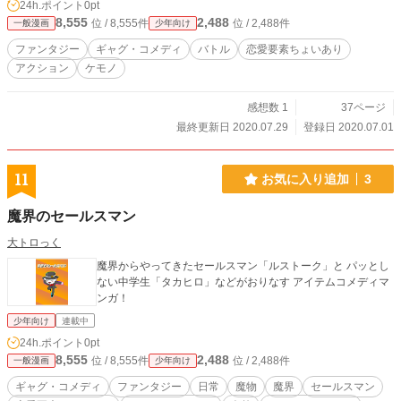
24h.ポイント
0pt
8,555
2,488
位 / 8,555件
位 / 2,488件
一般漫画
少年向け
ファンタジー
ギャグ・コメディ
バトル
恋愛要素ちょいあり
アクション
ケモノ
感想数 1
37ページ
最終更新日 2020.07.29
登録日 2020.07.01
11
お気に入り追加
3
魔界のセールスマン
大トロっく
魔界からやってきたセールスマン「ルストーク」と パッとし
ない中学生「タカヒロ」などがおりなす アイテムコメディマ
ンガ！
少年向け
連載中
24h.ポイント
0pt
8,555
2,488
位 / 8,555件
位 / 2,488件
一般漫画
少年向け
ギャグ・コメディ
ファンタジー
日常
魔物
魔界
セールスマン