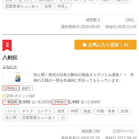
恋愛要素ちょいあり
友情
仲良し
感想数 0
26話
最終更新日 2026.08.03
登録日 2025.11.03
2
お気に入り追加
41
八剣伝
よねたか
光と闇！現代の日本が舞台の熱血ギャグバトル漫画！！ 作
画の工程の一部を生成AIに手伝ってもらっています。
少年向け
連載中
24h.ポイント
0pt
8,555
2,488
位 / 8,555件
位 / 2,488件
一般漫画
少年向け
バトル
ギャグ・コメディ
成長
仲間
熱血
学園・青春
友情
光と闇
恋愛要素ちょいあり
心
感想数 198
3,557ページ
最終更新日 2026.07.26
登録日 2017.09.10