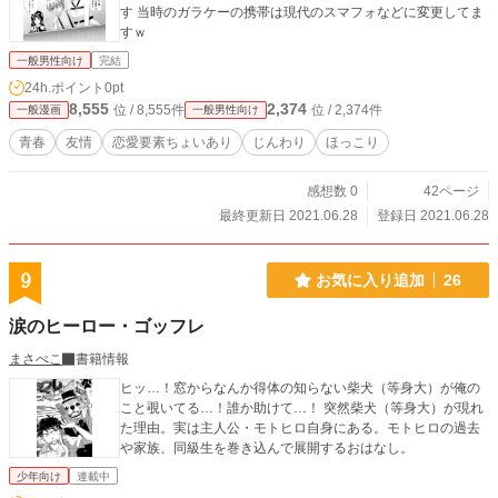
す 当時のガラケーの携帯は現代のスマフォなどに変更してま
すｗ
一般男性向け
完結
24h.ポイント
0pt
8,555
2,374
位 / 8,555件
位 / 2,374件
一般漫画
一般男性向け
青春
友情
恋愛要素ちょいあり
じんわり
ほっこり
感想数 0
42ページ
最終更新日 2021.06.28
登録日 2021.06.28
9
お気に入り追加
26
涙のヒーロー・ゴッフレ
まさぺこ
書籍情報
ヒッ…！窓からなんか得体の知らない柴犬（等身大）が俺の
こと覗いてる…！誰か助けて…！ 突然柴犬（等身大）が現れ
た理由。実は主人公・モトヒロ自身にある。モトヒロの過去
や家族、同級生を巻き込んで展開するおはなし。
少年向け
連載中