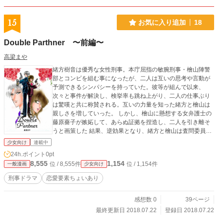
15
お気に入り追加
18
Double Parthner 〜前編〜
高梁まや
緒方樹音は優秀な女性刑事。本庁屈指の敏腕刑事・檜山陣警
部とコンビを組む事になったが、二人は互いの思考や言動が
予測できるシンパシーを持っていた。彼等が組んで以来、
次々と事件が解決し、検挙率も跳ね上がり、二人の仕事ぶり
は驚嘆と共に称賛される。互いの力量を知った緒方と檜山は
親しさを増していった。 しかし、檜山に懸想する女弁護士の
藤原薔子が嫉妬して、あらぬ証拠を捏造し、二人を引き離そ
うと画策した 結果、逆効果となり、緒方と檜山は査問委員会
に召集されてしまう。
少女向け
連載中
24h.ポイント
0pt
8,555
1,154
位 / 8,555件
位 / 1,154件
一般漫画
少女向け
刑事ドラマ
恋愛要素ちょいあり
感想数 0
39ページ
最終更新日 2018.07.22
登録日 2018.07.22