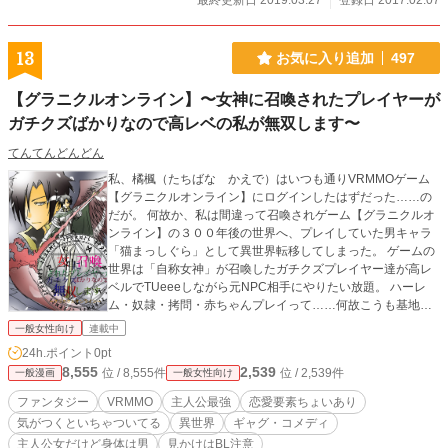
最終更新日 2019.03.27
登録日 2017.02.07
13
お気に入り追加
497
【グラニクルオンライン】〜女神に召喚されたプレイヤーが
ガチクズばかりなので高レベの私が無双します〜
てんてんどんどん
私、橘楓（たちばな かえで）はいつも通りVRMMOゲーム
【グラニクルオンライン】にログインしたはずだった……の
だが。 何故か、私は間違って召喚されゲーム【グラニクルオ
ンライン】の３００年後の世界へ、プレイしていた男キャラ
「猫まっしぐら」として異世界転移してしまった。 ゲームの
世界は「自称女神」が召喚したガチクズプレイヤー達が高レ
ベルでTUeeeしながら元NPC相手にやりたい放題。 ハーレ
ム・奴隷・拷問・赤ちゃんプレイって……何故こうも基地外
プレイヤーばかりが揃うのか。 おかげでこの世界のプレイヤ
一般女性向け
連載中
ーの評価が単なるド変態なんですけど！？ ドラゴン幼女と変
24h.ポイント
0pt
態エルフを引き連れて、はじまる世直し旅。 高レベルで無双
8,555
2,539
位 / 8,555件
位 / 2,539件
一般漫画
一般女性向け
します。 ※アルファポリスで連載中小説版【グラニクルオン
ライン】〜女神に召喚されたプレイヤーがガチクズばかりな
ファンタジー
VRMMO
主人公最強
恋愛要素ちょいあり
ので高レベの私が無双します〜のダイジェスト版漫画です 宜
気がつくといちゃついてる
異世界
ギャグ・コメディ
しければそちらもご覧ください
主人公女だけど身体は男
見かけはBL注意