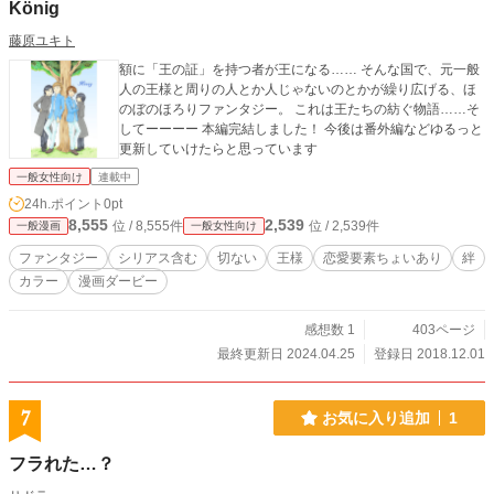
König
藤原ユキト
額に「王の証」を持つ者が王になる…… そんな国で、元一般
人の王様と周りの人とか人じゃないのとかが繰り広げる、ほ
のぼのほろりファンタジー。 これは王たちの紡ぐ物語……そ
してーーーー 本編完結しました！ 今後は番外編などゆるっと
更新していけたらと思っています
一般女性向け
連載中
24h.ポイント
0pt
8,555
2,539
位 / 8,555件
位 / 2,539件
一般漫画
一般女性向け
ファンタジー
シリアス含む
切ない
王様
恋愛要素ちょいあり
絆
カラー
漫画ダービー
感想数 1
403ページ
最終更新日 2024.04.25
登録日 2018.12.01
7
お気に入り追加
1
フラれた…？