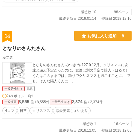
感想数 10
98ページ
最終更新日 2019.01.14
登録日 2018.12.16
14
お気に入り追加
8
となりのさんたさん
みつき
となりのさんたさん みつき 作 127 0 12月、クリスマスに友
達と遊ぶ予定だったのに、友達は別の予定で陽人（はると）
くんはこのままでは、独りでクリスマスを過ごすことに。 で
も、そんな陽人くんに…。
一般男性向け
完結
24h.ポイント
0pt
8,555
2,374
位 / 8,555件
位 / 2,374件
一般漫画
一般男性向け
4コマ
日常
クリスマス
恋愛要素ちょいあり
感想数 1
16ページ
最終更新日 2018.12.05
登録日 2018.12.05