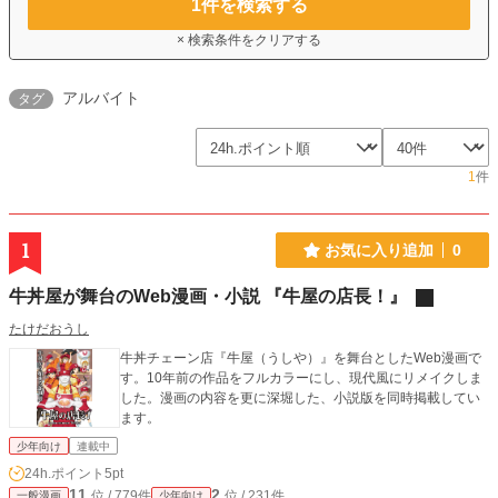
1
件を検索する
× 検索条件をクリアする
アルバイト
タグ
1
件
1
お気に入り追加
0
牛丼屋が舞台のWeb漫画・小説 『牛屋の店長！』
たけだおうし
牛丼チェーン店『牛屋（うしや）』を舞台としたWeb漫画で
す。10年前の作品をフルカラーにし、現代風にリメイクしま
した。漫画の内容を更に深堀した、小説版を同時掲載してい
ます。
少年向け
連載中
24h.ポイント
5pt
11
2
位 / 779件
位 / 231件
一般漫画
少年向け