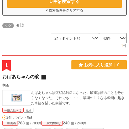
1
件を検索する
× 検索条件をクリアする
介護
タグ
1
件
1
お気に入り追加
0
おばあちゃんの涙
朝茶
おばあちゃんは突然認知症になった。最期は誰のことも分か
らなくなった、それでも・・・。最期の亡くなる瞬間に起き
た奇跡を描いた実話です。
一般女性向け
完結
24h.ポイント
0pt
783
240
位 / 783件
位 / 240件
一般漫画
一般女性向け