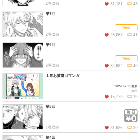
2巻収録
31,181
43
第7回
この話を読む
コメントを見る
70AC
2巻収録
28,067
41
第6回
この話を読む
コメントを見る
70AC
2巻収録
32,682
40
１巻お披露目マンガ
2024.07.25更新
この話を読む
コメントを見る
無料
15,779
19
第5回
この話を読む
コメントを見る
1巻収録
31,626
39
第4回