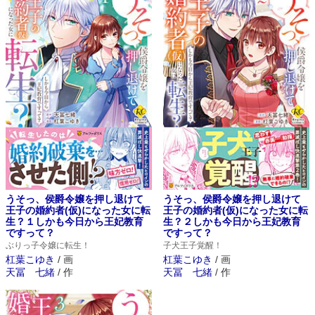
うそっ、侯爵令嬢を押し退けて
うそっ、侯爵令嬢を押し退けて
王子の婚約者(仮)になった女に転
王子の婚約者(仮)になった女に転
生？１しかも今日から王妃教育
生？２しかも今日から王妃教育
ですって？
ですって？
ぶりっ子令嬢に転生！
子犬王子覚醒！
杠葉こゆき
/
画
杠葉こゆき
/
画
天冨 七緒
/
作
天冨 七緒
/
作