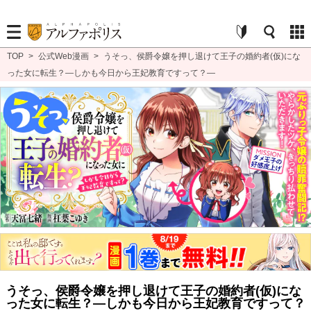
TOP
>
公式Web漫画
>
うそっ、侯爵令嬢を押し退けて王子の婚約者(仮)にな
った女に転生？―しかも今日から王妃教育ですって？―
うそっ、侯爵令嬢を押し退けて王子の婚約者(仮)にな
った女に転生？―しかも今日から王妃教育ですって？