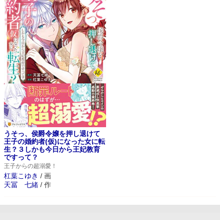
うそっ、侯爵令嬢を押し退けて
王子の婚約者(仮)になった女に転
生？３しかも今日から王妃教育
ですって？
王子からの超溺愛！
杠葉こゆき
/
画
天冨 七緒
/
作