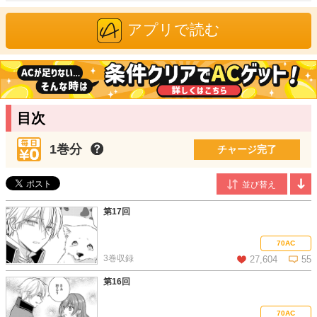
私も王太子もみんなに冷たい目で見られている。まぁ、やって
しまったことは仕方がない。どうにか、王太子の評判を上げ、
アプリで読む
侯爵令嬢との仲を元に戻して、自分は穏便に退場しようと奮闘
するけれど――!?
杠葉こゆき
/漫画
アルファポリス第16回漫画大賞春の陣で奨励賞を受賞。アルファ
ポリスでコミカライズデビュー。焼肉が大好物、漫画を読むのも
目次
描くのも両方好き。
天冨 七緒
/原作
1巻分
チャージ完了
2022年アルファポリス第15回恋愛小説大賞にて『うそっ、侯爵令
嬢を押し退けて王子に近づき婚約者(仮)になった女に転生？しか
も今日から王妃教育ですって？』が優秀賞を受賞。2023年、同作
で出版デビュー。
第17回
70AC
3巻収録
27,604
55
第16回
この話を読む
コメントを見る
70AC