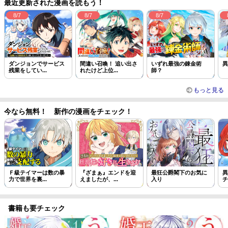
最近更新された漫画を読もう！
8/7
8/7
8/7
ダンジョンでサービス
間違い召喚！ 追い出さ
いずれ最強の錬金術
異
残業をしてい...
れたけど上位...
師？
もっと見る
今なら無料！ 新作の漫画をチェック！
Ｆ級テイマーは数の暴
『ざまぁ』エンドを迎
最狂公爵閣下のお気に
異
力で世界を裏...
えましたが、...
入り
チ
書籍も要チェック