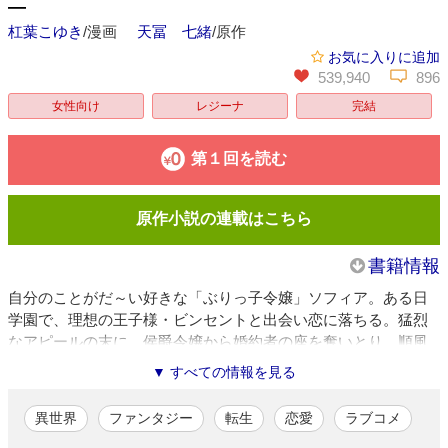
―
杠葉こゆき
/漫画
天冨 七緒
/原作
お気に入りに追加
539,940
896
女性向け
レジーナ
完結
第１回を読む
原作小説の連載はこちら
書籍情報
自分のことがだ～い好きな「ぶりっ子令嬢」ソフィア。ある日
学園で、理想の王子様・ビンセントと出会い恋に落ちる。猛烈
なアピールの末に、侯爵令嬢から婚約者の座を奪いとり、順風
満帆な日々が待っている……かと思われた。しかし、頭を強く
▼ すべての情報を見る
打ったことで前世の記憶が蘇り…自分自身が大嫌いな「ぶりっ
子」であることに気付く！可愛いだけで人の恋人を誘惑する女
異世界
ファンタジー
転生
恋愛
ラブコメ
も、誘惑される男も大嫌い!! それは周囲の人間も同じらしく、