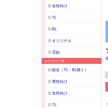
女性向け
TL
BL
オリジナル
完結
カテゴリ一覧
総合（TL・BL除く）
男性向け
女性向け
TL