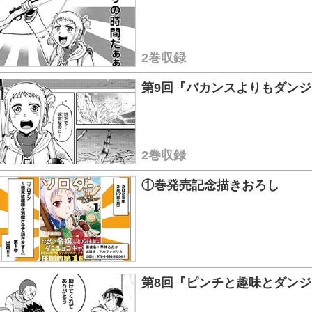
2巻収録
第9回『バカンスよりもダン
2巻収録
①巻発売記念描きおろし
第8回『ピンチと趣味とダン