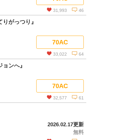
コメントを見る
31,993
46
てりがっつり』
この話を読む
70AC
コメントを見る
33,022
64
ジョンへ』
この話を読む
70AC
コメントを見る
32,577
61
この話を読む
2026.02.17更新
無料
コメントを見る