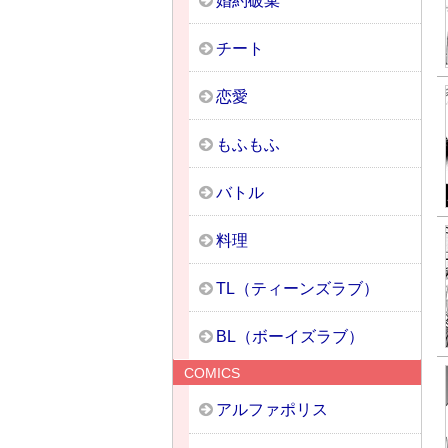
婚約破棄
チート
恋愛
もふもふ
バトル
料理
TL（ティーンズラブ）
BL（ボーイズラブ）
COMICS
アルファポリス