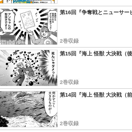
第16回『争奪戦とニューサー
2巻収録
第15回『海上 怪獣 大決戦（
2巻収録
第14回『海上 怪獣 大決戦（
2巻収録