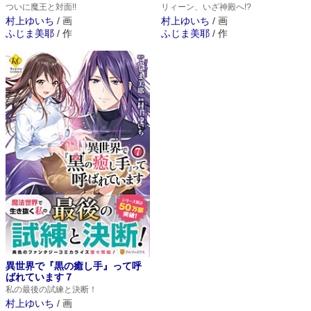
ついに魔王と対面!!
リィーン、いざ神殿へ!?
村上ゆいち
/
画
村上ゆいち
/
画
ふじま美耶
/
作
ふじま美耶
/
作
異世界で『黒の癒し手』って呼
ばれています７
私の最後の試練と決断！
村上ゆいち
/
画