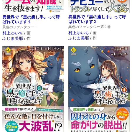
異世界で『黒の癒し手』って呼
異世界で『黒の癒し手』って呼
ばれています２
ばれています１
異色のファンタジー第２巻
異色のファンタジー！
村上ゆいち
/
画
村上ゆいち
/
画
ふじま美耶
/
作
ふじま美耶
/
作