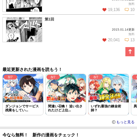
この話を読む
コメントを見る
無料
19,136
10
第1回
2015.01.14更新
この話を読む
コメントを見る
無料
20,041
13
この話を読む
コメントを見る
最近更新された漫画を読もう！
8/7
8/7
8/7
ダンジョンでサービス
間違い召喚！ 追い出さ
いずれ最強の錬金術
異
残業をしてい...
れたけど上位...
師？
もっと見る
今なら無料！ 新作の漫画をチェック！