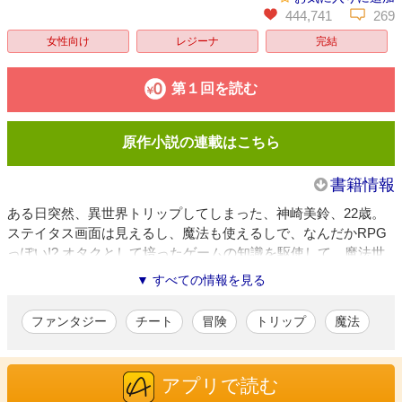
444,741
269
女性向け
レジーナ
完結
第１回を読む
原作小説の連載はこちら
書籍情報
ある日突然、異世界トリップしてしまった、神崎美鈴、22歳。
ステイタス画面は見えるし、魔法も使えるしで、なんだかRPG
っぽい!? オタクとして培ったゲームの知識を駆使して、魔法世
界にちゃっかり順応したら、いつの間にか「黒の癒し手」って
▼ すべての情報を見る
呼ばれるようになっちゃって…？ ゲームの知識で魔法世界を生
き抜く異色のファンタジー、待望のコミカライズ!!
ファンタジー
チート
冒険
トリップ
魔法
村上ゆいち
/漫画
東京都在住。代表作は「異世界で『黒の癒し手』って呼ばれてい
アプリで読む
ます」（原作：ふじま美耶、アルファポリス、全7巻）。イラス