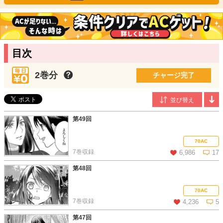
トレーターとしても活躍中。
ふじま美耶
/原作
兵庫県在住。2012年よりwebにて小説を発表。2013年「異世界で
『黒の癒し手』って呼ばれています」で出版デビューに至る。
目次
2巻分
チャージ完了
第49回
70AC
7巻収録
6,986
17
第48回
この話を読む
コメントを見る
70AC
7巻収録
4,236
5
第47回