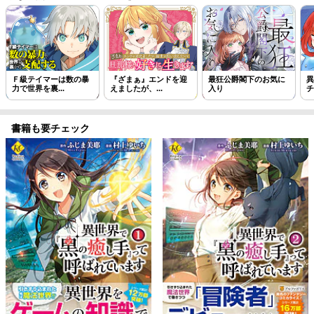
Ｆ級テイマーは数の暴
『ざまぁ』エンドを迎
最狂公爵閣下のお気に
異
力で世界を裏...
えましたが、...
入り
チ
書籍も要チェック