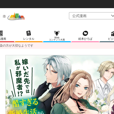
Web
稿漫画
レンタル
絵本ひろば
ビジ
コンテンツ大賞
染の方が大切なようです