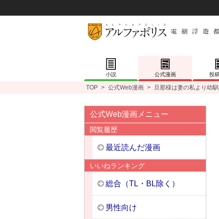
小説
公式漫画
投
TOP
>
公式Web漫画
>
旦那様は妻の私より幼馴
公式Web漫画メニュー
閲覧履歴
最近読んだ漫画
いいねランキング
総合（TL・BL除く）
男性向け