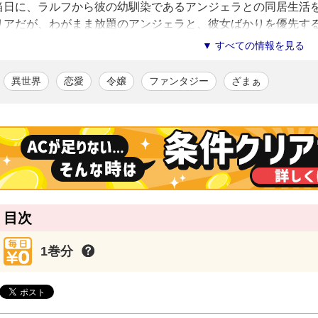
当日に、ラルフから彼の幼馴染であるアンジェラとの同居生活
リアだが、わがまま放題のアンジェラと、彼女ばかりを優先す
に……。新婚生活がつらくなり、ついにセシリアはラルフのも
▼ すべての情報を見る
――!?
異世界
恋愛
令嬢
ファンタジー
ざまぁ
染屋シノ
/漫画
スタイリッシュで繊細な心情描写を持ち味に、漫画家・イラストレータ
雨野六月
/原作
二匹の猫に癒されつつ小説を執筆する日々
目次
1巻分