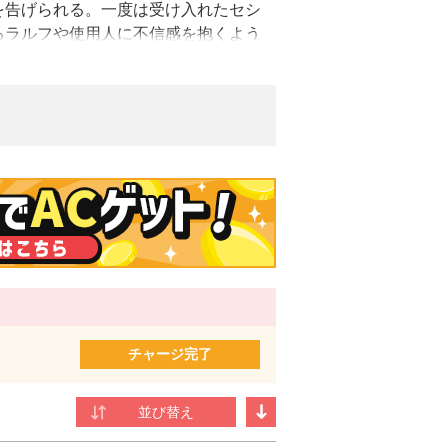
を告げられる。一度は受け入れたセシ
るラルフや使用人に不信感を抱くよう
とから脱出することを決意するけれど
ーとして活躍中。SFが好き。
チャージ完了