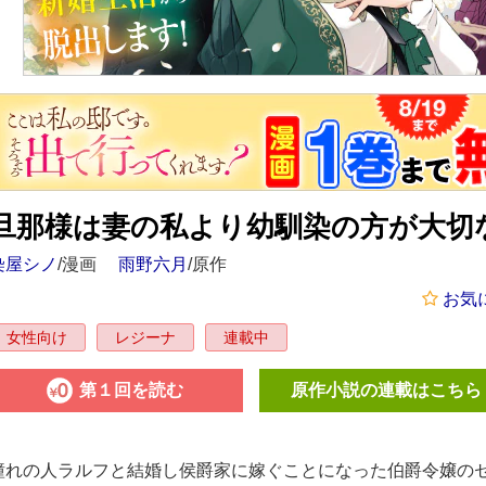
旦那様は妻の私より幼馴染の方が大切
染屋シノ
/漫画
雨野六月
/原作
お気
女性向け
レジーナ
連載中
第１回を読む
原作小説の連載はこちら
憧れの人ラルフと結婚し侯爵家に嫁ぐことになった伯爵令嬢の