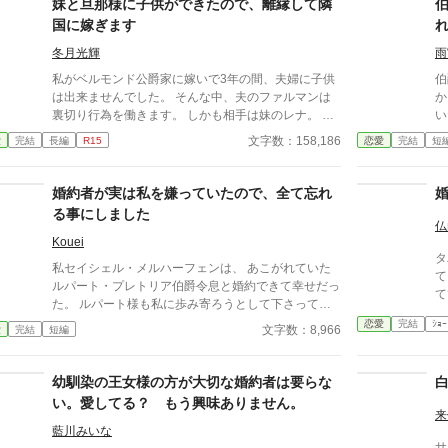
妹と旦那様に子供ができたので、離縁して隣
国に嫁ぎます
冬月光輝
雨
私がベルモンド公爵家に嫁いで3年の間、夫婦に子供
伯
は出来ませんでした。 そんな中、夫のファルマンは
か
裏切り行為を働きます。 しかも相手は妹のレナ。 最
い
初は夫を叱っていた義両親でしたが、レナに子供が出
を
文字数：158,186
愛
完結
長編
R15
恋愛
完結
短
来たと知ると私を責めだしました。 夫も婚約中から
姻
私からの愛は感じていないと口にしており、あの頃に
ィ
婚約破棄していればと謝罪すらしません。 最後に
れ
婚約者が実は私を嫌っていたので、全て忘れ
は、二人と子供の幸せを害する権利はないと言われて
た
る事にしました
離縁させられてしまいます。 それからまもなくし
か
仏
て、隣国の王子であるレオン殿下が我が家に現れまし
た
Kouei
タ
た。 「約束どおり、私の妻になってもらうぞ」 確か
を
私セイシェル・メルハーフェンは、 あこがれていた
て
にそんな約束をした覚えがあるような気がしますが、
失
ルパート・プレトリア伯爵令息と婚約できて幸せだっ
てて
殿下はまだ5歳だったような……。 言われるがまま
な
た。 ルパート様も私に歩み寄ろうとして下さってい
ン無視で
に、隣国へ向かった私。 その頃になって、子供が出
を
る。 けれど私は聞いてしまった。ルパート様の本音
恋愛
完結
ｼｮｰ
食
文字数：8,966
愛
完結
短編
来ない理由は元旦那にあることが発覚して――。 ベ
連
を。 『我慢するしかない』 『彼女といると疲れる』
リ
ルモンド公爵家ではひと悶着起こりそうらしいのです
な
私はルパート様に嫌われていたの？ 本当は厭わしく
ド
が、もう私には関係ありません。 ※ざまぁパートは
思っていたの？ だから私は決めました。 あなたを忘
幼馴染の王女様の方が大切な婚約者は要らな
の？」 ん？愛し
第16話〜です
れようと… ※この作品は、他投稿サイトにも公開し
葉が・・
い。愛してる？ もう興味ありません。
ています。
来
め
藍川みいな
んな
サ