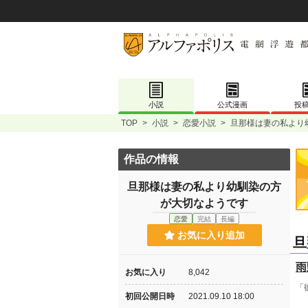
小説
公式漫画
投
TOP
>
小説
>
恋愛小説
>
旦那様は妻の私より
作品の情報
旦那様は妻の私より幼馴染の方
が大切なようです
恋愛
完結
長編
お気に入り追加
旦
雨
お気に入り
8,042
「
初回公開日時
2021.09.10 18:00