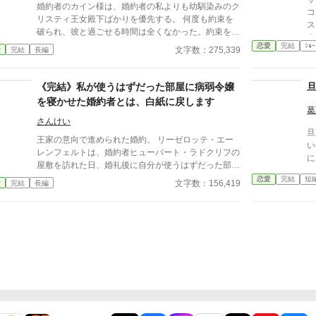
し
婚約者のカイン様は、婚約者の私よりも幼馴染みのク
コ
い
リスティ王女殿下ばかりを優先する。 何度も約束を
ス
わ タバサは席を立ち 冷めた目でリカル
破られ、彼と過ごせる時間は全くなかった。約束を破
よ
と
る理由はいつだって、「クリスティが……」だ。 同
恋愛
完結
ｼｮｰ
ら
文字数：275,339
愛
完結
長編
わ」 「まってくれタバサ
じ学園に通っているのに、私はまるで他人のよう。毎
白
置
日毎日、二人の仲のいい姿を見せられ、苦しんでいる
ことさえ彼は気付かない。 もうやめる。 カイン様と
《完結》私が使うはずだった部屋に病弱令嬢
の婚約は解消する。 でもなぜか、別れを告げたのに
を寝かせた婚約者とは、白紙に戻します
彼が付きまとってくる。 愛してる？ 私はもう、あな
葛
たに興味はありません！ 一度完結したのですが、続
さんけい
旦
編を書くことにしました。読んでいただけると嬉しい
王家の意向で進められた婚約。 リーゼロッテ・エー
い
です。 いつもありがとうございます。 設定ゆるゆる
レンフェルトは、婚約者ヒューバート・ラドクリフの
の、架空の世界のお話です。 沢山の感想ありがとう
屋敷を訪れた日、婚礼後に自分が使うはずだった部屋
ございます。返信出来ず、申し訳ありません。
で、病弱な男爵令嬢アネットが眠っているのを見る。
恋愛
完結
短
文字数：156,419
愛
完結
長編
「君なら分かってくれると思った」 ヒューバートは
そう言った。 けれどリーゼロッテが問いたいのは、
アネットが可哀想かどうかではない。 弱い方を助け
るために、なぜ私の部屋を使ったのですか。 なぜ私
の席を、あなたの優しさのために差し出したのです
か。 部屋、席、茶会、呼び名。 少しずつずらされた
扱いを、リーゼロッテは一つずつ確認していく。 善
意を理由に他人の場所を使う婚約者とは、白紙に戻し
ます。 ※初日以外は6時・17時の更新といたします。