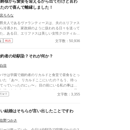
伯爵様から愛妾を迎えるから出て行けと言わ
れたので喜んで離縁しました！
宮ろろな
爵夫人であるヴァランティーヌは、夫のエリファス
ら冷遇され、家政婦のように扱われる日々を送って
た。ある日、エリファスは美しい女性クロティルド
本邸に連れ帰り、「彼女を愛妾にする。お前との婚
文字数：50,936
編
R15
は終わりだ」と冷酷に離縁を言い渡す。ヴァランテ
ーヌは引き留めることもせず、静かにそれを受け入
て館を去った。 自由の身となった彼女を待ってい
婚約者の幼馴染？それが何か？
のは、以前から彼女の類まれなる意匠の才能と清ら
な心を慕っていた、隣国の若き公爵カジミールだっ
白目
。カジミールの領地で温かく迎えられ、本来の輝き
バサは学園で婚約者のリカルドと食堂で昼食をとっ
取り戻していくヴァランティーヌ。 一方、彼女を
いた 「あ〜、リカルドここにいたの？もう、待っ
った伯爵邸は、ヴァランティーヌの細やかな差配が
っていったのにぃ〜」 目の前にいる私の事はガ
くなったことで急速に機能不全に陥り、没落の一途
ある 「マリサ・・・これからはタバサと昼
たどる。激しい後悔に苛まれたエリファスは彼女を
文字数：3,355
ﾄｼｮｰﾄ
は一緒にとるから、君は遠慮してくれないか？」
れ戻そうとするが、そこには驚くべき真実と、完璧
カルドにそう言われたマリサは 「酷いわ！リカル
までの「ざまぁ」が待ち受けていた。
！私達あんなに愛し合っていたのに、私を捨てる
白い結婚はそちらが言い出したことですわ
合っていた？今聞き捨てならない言
・ 「マリサ！誤解を招くような言い方はや
住野つかさ
てくれ！僕たちは幼馴染ってだけだろう？」 「そ
！リカルド酷い！」 マリサはテーブルに突っ伏
リーは怒っていた。今日は幼馴染で喧嘩ばかりのス