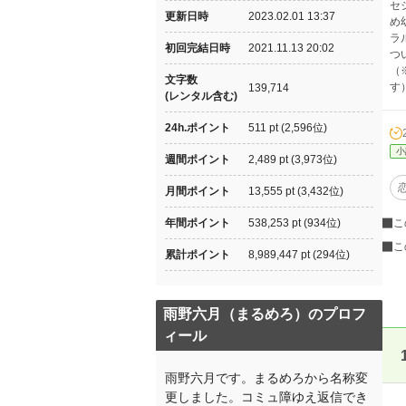
セ
更新日時
2023.02.01 13:37
め
ラ
初回完結日時
2021.11.13 20:02
つ
（
文字数
す
139,714
(レンタル含む)
24h.ポイント
511 pt (2,596位)
小
週間ポイント
2,489 pt (3,973位)
月間ポイント
13,555 pt (3,432位)
年間ポイント
538,253 pt (934位)
こ
こ
累計ポイント
8,989,447 pt (294位)
雨野六月（まるめろ）のプロフ
ィール
雨野六月です。まるめろから名称変
更しました。コミュ障ゆえ返信でき