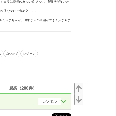
ンジェラは義母の友人の娘であり、身寄りがないた
我が儘な女だと責め立てる。
変わりませんが、途中からの展開が大きく異なりま
公
白い結婚
レジーナ
感想（288件）
レンタル