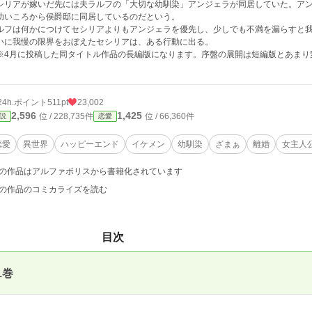
シリアが嫁いだ先には夫ラルフの「大切な幼馴染」アンジェラが同居していた。ア
幼いころから侯爵邸に同居しているのだという。
ルフは何かにつけてセシリアよりもアンジェラを優先し、少しでも不満を漏らすと
いに我慢の限界をおぼえたセシリアは、ある行動に出る。
※4月に投稿した同タイトル作品の長編版になります。序盤の展開は短編版とあまり
）
24h.ポイント
511pt
23,002
2,596
1,425
位 / 228,735件
位 / 66,360件
説
恋愛
恋愛
異世界
ハッピーエンド
イケメン
幼馴染
ざまぁ
離婚
女主人
の作品はアルファポリスから書籍化されています
の作品のコミカライズを読む
目次
1巻