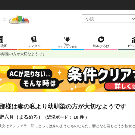
Web
稿漫画
レンタル
絵本ひろば
ビジ
コンテンツ大賞
幼馴染の方が大切なようです
那様は妻の私より幼馴染の方が大切なようです
野六月（まるめろ）
（近況ボード：
10 件
）
彼女はアンジェラ、私にとっては妹のようなものなんだ。妻となる君もどうか彼女