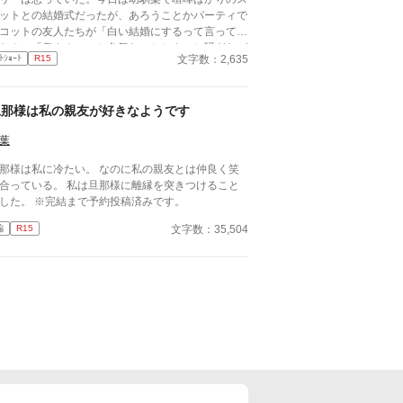
てワアワア泣き出した、およそ貴族令嬢とは思えな
ットとの結婚式だったが、あろうことかパーティで
姿を晒している この騒ぎ自体 とんだ恥晒しだ
コットの友人たちが「白い結婚にするって言ってた
ドを見る
な？」「奥さんのこと色気ないとかさ」と騒ぎなが
、「この事は父に相談します、お先に失礼します
文字数：2,635
ﾄｼｮｰﾄ
R15
話している。スコットがその気なら喧嘩買うわよ！
！誤解なんだ」 リカルドを
い結婚上等よ！ 許せん！ これから舌戦だ！！
いて、タバサは席を立った
旦那様は私の親友が好きなようです
葉
那様は私に冷たい。 なのに私の親友とは仲良く笑
合っている。 私は旦那様に離縁を突きつけること
にした。 ※完結まで予約投稿済みです。
文字数：35,504
編
R15