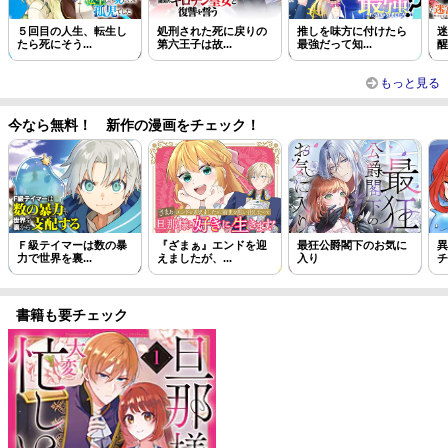
５回目の人生、転生し
処刑された死に戻りの
推しを味方に付けたら
迷
たら死にそう...
第六王子は故...
最強だって知...
醒
もっと見る
今なら無料！ 新作の漫画をチェック！
Ｆ級テイマーは数の暴
『ざまぁ』エンドを迎
最狂公爵閣下のお気に
異
力で世界を裏...
えましたが、...
入り
チ
書籍も要チェック