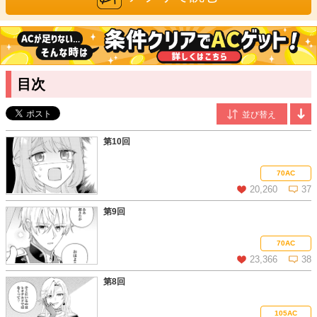
かしい葵
/漫画
可愛らしく繊細な絵柄を持ち味に、主に漫画作品を中心に活躍
中。代表作に『悪役令嬢は推しカプのために婚約破棄をご所望で
す』（ZERO-SUMコミックス／一迅社刊）『天才魔術師様に一途
に溺愛されて困ってます～「推し」が結婚相手なんて、解釈違い
目次
です！～』（comic スピラ／ファンギルド刊）などがある。
あねもね
/原作
2016年に、じゅり名義にて「目覚めたら悪役令嬢でした!? ～平凡
だけど見せてやります大人力～」（アリアンローズ）で出版デビ
第10回
ュー。好きなことは昼寝と夜寝る前のうたた寝と、夜寝ることで
す。
70AC
20,260
37
第9回
この話を読む
コメントを見る
70AC
23,366
38
第8回
この話を読む
コメントを見る
105AC