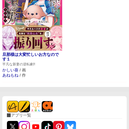
旦那様は大変忙しいお方なので
す１
平凡な新妻の逆転劇!!
かしい葵
/
画
あねもね
/
作
アプリ一覧