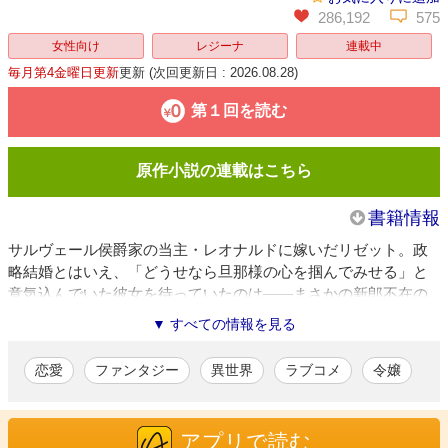
286,192
575
女性向け
レジーナ
連載中
毎月第4金曜日更新
更新
(次回更新日 : 2026.08.28)
第１回を読む
原作小説の連載はこちら
書籍情報
サルヴェール侯爵家の当主・レオナルドに嫁いだリゼット。政
略結婚とはいえ、「どうせなら旦那様の心を掴んでみせる」と
意気込んでいた彼女を待っていたのは――まさかの新郎不在の
結婚式!? 結婚後もレオナルドとは一度も顔を合わせず、屋敷で
▼ すべての情報を見る
ひたすら手芸に明け暮れる、孤独な日々。「政略結婚の妻な
ど、会う価値もない――そうお考えなのですね」ついに堪忍袋
恋愛
ファンタジー
異世界
ラブコメ
令嬢
の緒が切れたリゼットは、レオナルドの部屋に“とある罠”を仕掛
け、華麗に宣戦布告！ 名門侯爵家を舞台に繰り広げられる、プ
ライドと意地を懸けた夫婦バトルが今、幕を開ける――!!
アプリで読む