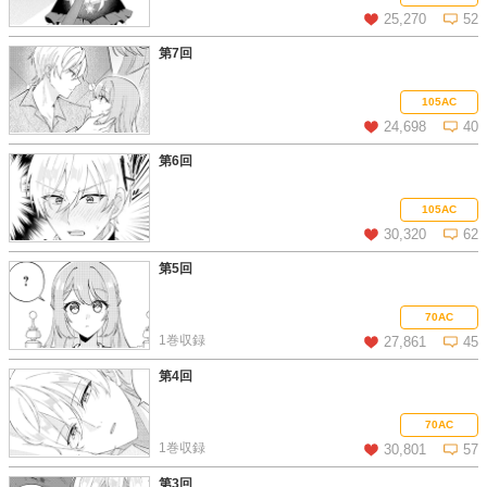
25,270
52
第7回
この話を読む
コメントを見る
105AC
24,698
40
第6回
この話を読む
コメントを見る
105AC
30,320
62
第5回
この話を読む
コメントを見る
70AC
1巻収録
27,861
45
第4回
この話を読む
コメントを見る
70AC
1巻収録
30,801
57
第3回